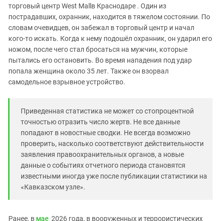
Южный Кавказ
торговый центр West Mallв Краснодаре . Один из
пострадавших, охранник, находится в тяжелом состоянии. По
ЮФО
словам очевидцев, он забежал в торговый центр и начал
кого-то искать. Когда к нему подошёл охранник, он ударил его
ножом, после чего стал бросаться на мужчин, которые
пытались его остановить. Во время нападения под удар
попала женщина около 35 лет. Также он взорвал
самодельное взрывное устройство.
Приведенная статистика не может со стопроцентной
точностью отразить число жертв. Не все данные
попадают в новостные сводки. Не всегда возможно
проверить, насколько соответствуют действительности
заявления правоохранительных органов, а новые
данные о событиях отчетного периода становятся
известными иногда уже после публикации статистики на
«Кавказском узле».
Ранее, в
мае
2026 года, в вооруженных и террористических