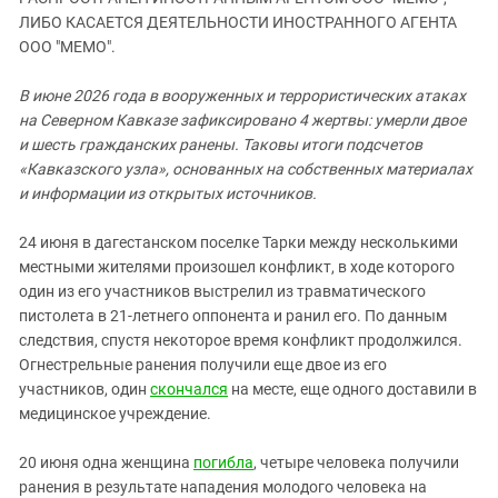
ЗАСТАВЛЯЕТ
Дагестан
ЛИБО КАСАЕТСЯ ДЕЯТЕЛЬНОСТИ ИНОСТРАННОГО АГЕНТА
КАВКАЗ ЗА ПАЛЕСТИНУ
ООО "МЕМО".
Ингушетия
ИНАКОМЫСЛИЕ В ЧЕЧНЕ
Кабардино-Балкария
ПРЕСЛЕДОВАНИЕ АКТИВИСТОВ
В июне 2026 года в вооруженных и террористических атаках
МОБИЛИЗАЦИЯ И ПРОТЕСТЫ
на Северном Кавказе зафиксировано 4 жертвы: умерли двое
Калмыкия
и шесть гражданских ранены. Таковы итоги подсчетов
Карачаево-Черкесия
«Кавказского узла», основанных на собственных материалах
Краснодарский край
и информации из открытых источников.
Нагорный Карабах
24 июня в дагестанском поселке Тарки между несколькими
Российская Федерация
местными жителями произошел конфликт, в ходе которого
один из его участников выстрелил из травматического
Ростовская область
пистолета в 21-летнего оппонента и ранил его. По данным
Северная Осетия - Алания
следствия, спустя некоторое время конфликт продолжился.
СКФО
Огнестрельные ранения получили еще двое из его
участников, один
скончался
на месте, еще одного доставили в
Ставропольский край
медицинское учреждение.
Чечня
20 июня одна женщина
погибла
, четыре человека получили
Южная Осетия
ранения в результате нападения молодого человека на