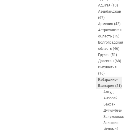
ЗАСТАВЛЯЕТ
Дагестан
Адыгея (10)
КАВКАЗ ЗА ПАЛЕСТИНУ
Азербайджан
Ингушетия
ИНАКОМЫСЛИЕ В ЧЕЧНЕ
(67)
Кабардино-Балкария
ПРЕСЛЕДОВАНИЕ АКТИВИСТОВ
Армения (42)
Астраханская
МОБИЛИЗАЦИЯ И ПРОТЕСТЫ
Калмыкия
область (15)
Карачаево-Черкесия
Волгоградская
область (46)
Краснодарский край
Грузия (51)
Нагорный Карабах
Дагестан (68)
Ингушетия
Российская Федерация
(16)
Ростовская область
Кабардино-
Балкария (21)
Северная Осетия - Алания
Алтуд
СКФО
Анзорей
Баксан
Ставропольский край
Дугулубгей
Чечня
Залукокоаже
Заюково
Южная Осетия
Исламей