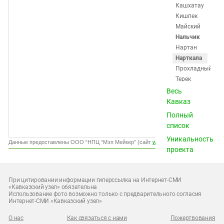
Южный Кавказ
Кашхатау
Кишпек
ЮФО
Майский
Нальчик
Нартан
Нарткала
Прохладный
Терек
Терскол
Весь
Тырныауз
Кавказ
Хасанья
Полный
Чегем
список
Шалушка
Уникальность
Эльбрус
Данные предоставлены ООО “НПЦ “Мэп Мейкер” (сайт
www.gismeteo.ru
)
проекта
Калмыкия
(15)
Карачаево-
При цитировании информации гиперссылка на Интернет-СМИ
«Кавказский узел» обязательна
Черкесия (20)
Использование фото возможно только с предварительного согласия
Нагорный
Интернет-СМИ «Кавказский узел»
Карабах (12)
О нас
Как связаться с нами
Пожертвования
Ростовская