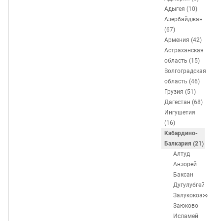
ЗАСТАВЛЯЕТ
Дагестан
Адыгея (10)
КАВКАЗ ЗА ПАЛЕСТИНУ
Азербайджан
Ингушетия
ИНАКОМЫСЛИЕ В ЧЕЧНЕ
(67)
Кабардино-Балкария
ПРЕСЛЕДОВАНИЕ АКТИВИСТОВ
Армения (42)
Астраханская
МОБИЛИЗАЦИЯ И ПРОТЕСТЫ
Калмыкия
область (15)
Карачаево-Черкесия
Волгоградская
область (46)
Краснодарский край
Грузия (51)
Нагорный Карабах
Дагестан (68)
Ингушетия
Российская Федерация
(16)
Ростовская область
Кабардино-
Балкария (21)
Северная Осетия - Алания
Алтуд
СКФО
Анзорей
Баксан
Ставропольский край
Дугулубгей
Чечня
Залукокоаже
Заюково
Южная Осетия
Исламей