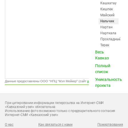
Южный Кавказ
Кашхатау
Кишпек
ЮФО
Майский
Нальчик
Нартан
Нарткала
Прохладный
Терек
Терскол
Весь
Тырныауз
Кавказ
Хасанья
Полный
Чегем
список
Шалушка
Уникальность
Эльбрус
Данные предоставлены ООО “НПЦ “Мэп Мейкер” (сайт
www.gismeteo.ru
)
проекта
Калмыкия
(15)
Карачаево-
При цитировании информации гиперссылка на Интернет-СМИ
«Кавказский узел» обязательна
Черкесия (20)
Использование фото возможно только с предварительного согласия
Нагорный
Интернет-СМИ «Кавказский узел»
Карабах (12)
О нас
Как связаться с нами
Пожертвования
Ростовская