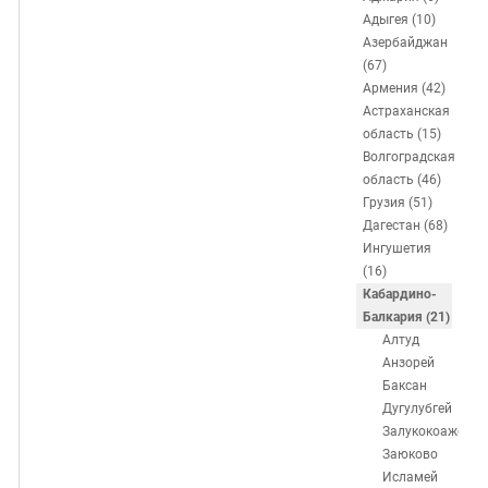
ЗАСТАВЛЯЕТ
Дагестан
Адыгея (10)
КАВКАЗ ЗА ПАЛЕСТИНУ
Азербайджан
Ингушетия
ИНАКОМЫСЛИЕ В ЧЕЧНЕ
(67)
Кабардино-Балкария
ПРЕСЛЕДОВАНИЕ АКТИВИСТОВ
Армения (42)
Астраханская
МОБИЛИЗАЦИЯ И ПРОТЕСТЫ
Калмыкия
область (15)
Карачаево-Черкесия
Волгоградская
область (46)
Краснодарский край
Грузия (51)
Нагорный Карабах
Дагестан (68)
Ингушетия
Российская Федерация
(16)
Ростовская область
Кабардино-
Балкария (21)
Северная Осетия - Алания
Алтуд
СКФО
Анзорей
Баксан
Ставропольский край
Дугулубгей
Чечня
Залукокоаже
Заюково
Южная Осетия
Исламей