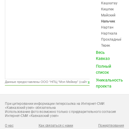
Южный Кавказ
Кашхатау
Кишпек
ЮФО
Майский
Нальчик
Нартан
Нарткала
Прохладный
Терек
Терскол
Весь
Тырныауз
Кавказ
Хасанья
Полный
Чегем
список
Шалушка
Уникальность
Эльбрус
Данные предоставлены ООО “НПЦ “Мэп Мейкер” (сайт
www.gismeteo.ru
)
проекта
Калмыкия
(15)
Карачаево-
При цитировании информации гиперссылка на Интернет-СМИ
«Кавказский узел» обязательна
Черкесия (20)
Использование фото возможно только с предварительного согласия
Нагорный
Интернет-СМИ «Кавказский узел»
Карабах (12)
О нас
Как связаться с нами
Пожертвования
Ростовская