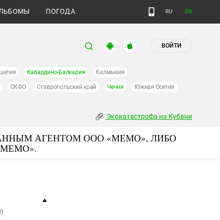
ЛЬБОМЫ
ПОГОДА
RU
EN
ВОЙТИ
шетия
Кабардино-Балкария
Калмыкия
СКФО
Ставропольский край
Чечня
Южная Осетия
Экокатастрофа на Кубани
АННЫМ АГЕНТОМ ООО «МЕМО», ЛИБО
«МЕМО».
)