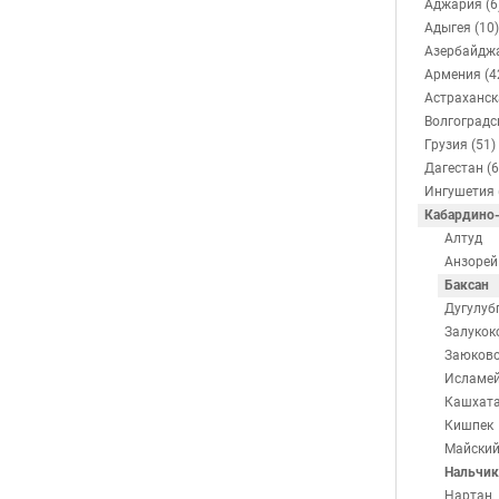
Аджария (6
Адыгея (10)
Азербайджа
Армения (4
Астраханск
Волгоградс
Грузия (51)
Дагестан (6
Ингушетия 
Кабардино-
Алтуд
Анзорей
Баксан
Дугулуб
Залукок
Заюков
Исламе
Кашхат
Кишпек
Майски
Нальчик
Нартан