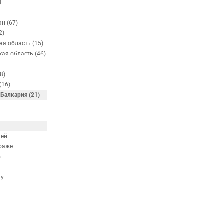
)
н (67)
2)
ая область (15)
кая область (46)
8)
(16)
Балкария (21)
гей
оаже
о
й
ау
й