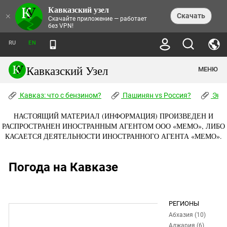
Кавказский узел
НОВОСТИ
×
Скачать
Скачайте приложение — работает
без VPN!
ЛЕНТА НОВОСТЕЙ
ТЕМЫ
ХРОНИКИ
RU
EN
ПРАВА ЧЕЛОВЕКА
ДАЙДЖЕСТ СМИ
ТРЕНДЫ
ПРЕСТУПНОСТЬ
АНОНСЫ СОБЫТИЙ
Кавказский Узел
МЕНЮ
КАВКАЗ: ЧТО С БЕНЗИНОМ?
КУЛЬТУРА
АНАЛИТИКА
ПАШИНЯН VS РОССИЯ?
КОНФЛИКТЫ
СТАТЬИ
Кавказ: что с бензином?
ЧЕРКЕССКИЙ ВОПРОС
Пашинян vs Россия?
Экок
ПОЛИТИКА
ЭНЦИКЛОПЕДИЯ
ДОКЛАДЫ
МИФЫ И ПРАВДА О ПОБЕДЕ
ОБЩЕСТВО
Абхазия
НАСТОЯЩИЙ МАТЕРИАЛ (ИНФОРМАЦИЯ) ПРОИЗВЕДЕН И
СПРАВОЧНИК
ПУБЛИЦИСТИКА
СТАЛИНСКИЕ ДЕПОРТАЦИИ
ПРИРОДА И ЭКОЛОГИЯ
ФОРУМ
РАСПРОСТРАНЕН ИНОСТРАННЫМ АГЕНТОМ ООО «МЕМО», ЛИБО
Аджария
ПЕРСОНАЛИИ
ИНТЕРВЬЮ
ЭКОКАТАСТРОФА НА КУБАНИ
ПРОИСШЕСТВИЯ
КАСАЕТСЯ ДЕЯТЕЛЬНОСТИ ИНОСТРАННОГО АГЕНТА «МЕМО».
КНИЖНАЯ ПОЛКА
Адыгея
СЕВЕРНЫЙ КАВКАЗ - СТАТИСТИКА
НАВОДНЕНИЕ НА СЕВЕРНОМ КАВКАЗЕ
БЛОГИ
ЭКОНОМИКА
ЖЕРТВ
НОРМАТИВНЫЕ АКТЫ
КРУШЕНИЕ СВЯЗЕЙ БАКУ И МОСКВЫ
Азербайджан
ТУРИЗМ
Погода на Кавказе
ДОКУМЕНТЫ ОРГАНИЗАЦИЙ
ВИДЕО
ИРАН: ВОЙНА РЯДОМ
Армения
ПОЛИТКОВСКАЯ И ЭСТЕМИРОВА
Астраханская область
ФОТОАЛЬБОМЫ
БОРЬБА КАДЫРОВА С
ЯНГУЛБАЕВЫМИ
РЕГИОНЫ
Волгоградская область
ГРУЗИЯ: ПРОТЕСТЫ ПОСЛЕ ВЫБОРОВ
ПОГОДА
Абхазия (10)
Грузия
КОГО КАВКАЗ ИЗВИНЯТЬСЯ
Аджария (6)