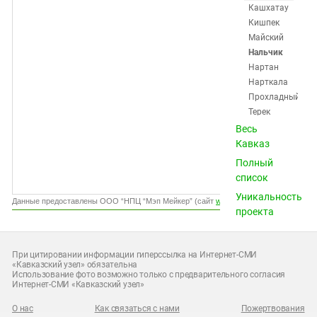
Южный Кавказ
Кашхатау
Кишпек
ЮФО
Майский
Нальчик
Нартан
Нарткала
Прохладный
Терек
Терскол
Весь
Тырныауз
Кавказ
Хасанья
Полный
Чегем
список
Шалушка
Уникальность
Эльбрус
Данные предоставлены ООО “НПЦ “Мэп Мейкер” (сайт
www.gismeteo.ru
)
проекта
Калмыкия
(15)
Карачаево-
При цитировании информации гиперссылка на Интернет-СМИ
«Кавказский узел» обязательна
Черкесия (20)
Использование фото возможно только с предварительного согласия
Нагорный
Интернет-СМИ «Кавказский узел»
Карабах (12)
О нас
Как связаться с нами
Пожертвования
Ростовская