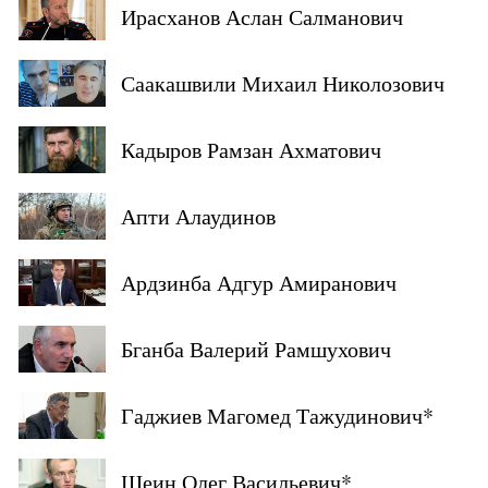
Ирасханов Аслан Салманович
Саакашвили Михаил Николозович
Кадыров Рамзан Ахматович
Апти Алаудинов
Ардзинба Адгур Амиранович
Бганба Валерий Рамшухович
Гаджиев Магомед Тажудинович*
Шеин Олег Васильевич*