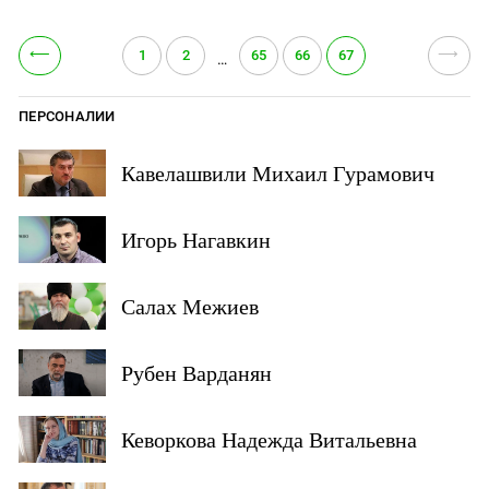
⟵
⟶
1
2
65
66
67
…
ПЕРСОНАЛИИ
Кавелашвили Михаил Гурамович
Игорь Нагавкин
Салах Межиев
Рубен Варданян
Кеворкова Надежда Витальевна