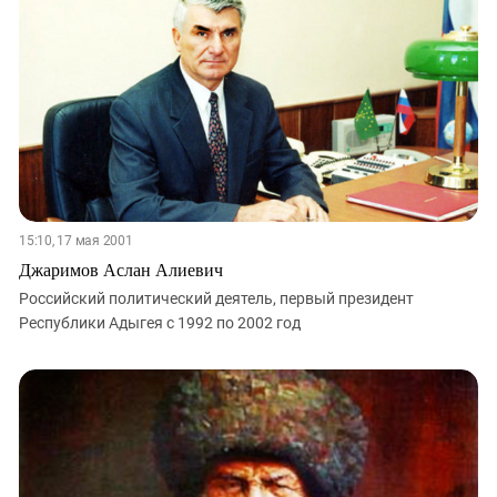
ЗАСТАВЛЯЕТ
Дагестан
КАВКАЗ ЗА ПАЛЕСТИНУ
Ингушетия
ИНАКОМЫСЛИЕ В ЧЕЧНЕ
Кабардино-Балкария
ПРЕСЛЕДОВАНИЕ АКТИВИСТОВ
МОБИЛИЗАЦИЯ И ПРОТЕСТЫ
Калмыкия
Карачаево-Черкесия
Краснодарский край
Нагорный Карабах
15:10, 17 мая 2001
Российская Федерация
Джаримов Аслан Алиевич
Ростовская область
Российский политический деятель, первый президент
Республики Адыгея с 1992 по 2002 год
Северная Осетия - Алания
СКФО
Ставропольский край
Чечня
Южная Осетия