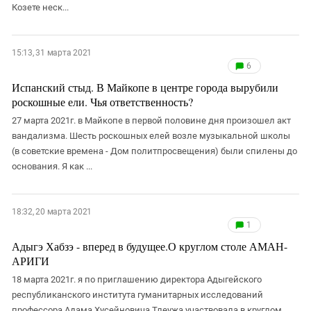
Козете неск...
15:13, 31 марта 2021
6
Испанский стыд. В Майкопе в центре города вырубили
роскошные ели. Чья ответственность?
27 марта 2021г. в Майкопе в первой половине дня произошел акт
вандализма. Шесть роскошных елей возле музыкальной школы
(в советские времена - Дом политпросвещения) были спилены до
основания. Я как ...
18:32, 20 марта 2021
1
Адыгэ Хабзэ - вперед в будущее.О круглом столе АМАН-
АРИГИ
18 марта 2021г. я по приглашению директора Адыгейского
республиканского института гуманитарных исследований
профессора Адама Хусейновича Тлеужа участвовала в круглом