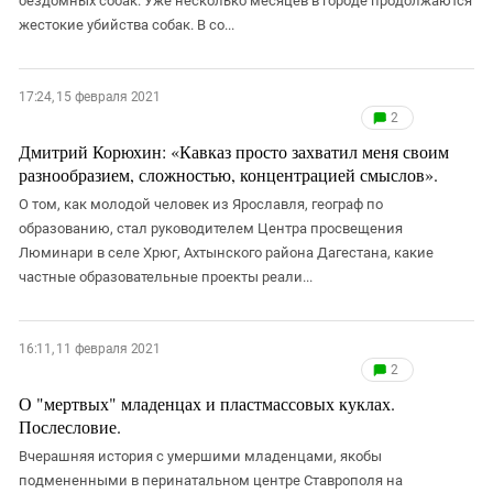
бездомных собак. Уже несколько месяцев в городе продолжаются
жестокие убийства собак. В со...
17:24, 15 февраля 2021
2
Дмитрий Корюхин: «Кавказ просто захватил меня своим
разнообразием, сложностью, концентрацией смыслов».
О том, как молодой человек из Ярославля, географ по
образованию, стал руководителем Центра просвещения
Люминари в селе Хрюг, Ахтынского района Дагестана, какие
частные образовательные проекты реали...
16:11, 11 февраля 2021
2
О "мертвых" младенцах и пластмассовых куклах.
Послесловие.
Вчерашняя история с умершими младенцами, якобы
подмененными в перинатальном центре Ставрополя на