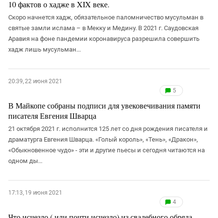
10 фактов о хадже в XIX веке.
Скоро начнется хадж, обязательное паломничество мусульман в
святые замли ислама – в Мекку и Медину. В 2021 г. Саудовская
Аравия на фоне пандемии коронавируса разрешила совершить
хадж лишь мусульман...
20:39, 22 июня 2021
5
В Майкопе собраны подписи для увековечивания памяти
писателя Евгения Шварца
21 октября 2021 г. исполнится 125 лет со дня рождения писателя и
драматурга Евгения Шварца. «Голый король», «Тень», «Дракон»,
«Обыкновенное чудо» - эти и другие пьесы и сегодня читаются на
одном ды...
17:13, 19 июня 2021
4
Что исчезло ( или почти исчезло) из свадебного обряда