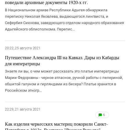
Южный Кавказ
поведали архивные документы 1920-х гг.
ЮФО
В Национальном архиве Республики Адыгея обнаружила
переписку Николая Яковлева, выдающегося лингвиста, и
Сефербия Сиюхова, заведующего отделом народного образования
Адыгейского облисполкома. Перепис...
20:22, 25 августа 2021
Путешествие Александра III на Кавказ. Дары из Кабарды
для императрицы
Знаете ли вы, о чем может рассказать это платье императрицы
Марии Федоровны - черное атласное, ручной работы с пелериной,
обшитой галуном и гирляндами из бисера? Платье хранится в
Российском этногр...
22:29, 21 августа 2021
6
Как изделия черкесских мастериц покорили Санкт-
Петербург в 1913г. Выставка "Русская Ривьера".