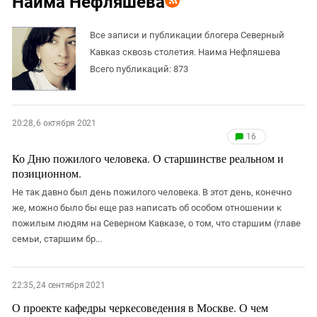
Наима Нефляшева
ЗАСТАВЛЯЕТ
Дагестан
КАВКАЗ ЗА ПАЛЕСТИНУ
Ингушетия
Все записи и публикации блогера Северный
ИНАКОМЫСЛИЕ В ЧЕЧНЕ
Кавказ сквозь столетия. Наима Нефляшева
Кабардино-Балкария
ПРЕСЛЕДОВАНИЕ АКТИВИСТОВ
Всего публикаций: 873
МОБИЛИЗАЦИЯ И ПРОТЕСТЫ
Калмыкия
Карачаево-Черкесия
Краснодарский край
20:28, 6 октября 2021
16
Нагорный Карабах
Ко Дню пожилого человека. О старшинстве реальном и
Российская Федерация
позиционном.
Ростовская область
Не так давно был день пожилого человека. В этот день, конечно
же, можно было бы еще раз написать об особом отношении к
Северная Осетия - Алания
пожилым людям на Северном Кавказе, о том, что старшим (главе
СКФО
семьи, старшим бр...
Ставропольский край
Чечня
22:35, 24 сентября 2021
Южная Осетия
О проекте кафедры черкесоведения в Москве. О чем