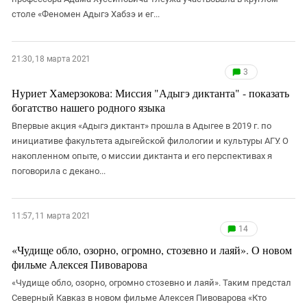
столе «Феномен Адыгэ Хабзэ и ег...
21:30, 18 марта 2021
3
Нуриет Хамерзокова: Миссия "Адыгэ диктанта" - показать
богатство нашего родного языка
Впервые акция «Адыгэ диктант» прошла в Адыгее в 2019 г. по
инициативе факультета адыгейской филологии и культуры АГУ. О
накопленном опыте, о миссии диктанта и его перспективах я
поговорила с декано...
11:57, 11 марта 2021
14
«Чудище обло, озорно, огромно, стозевно и лаяй». О новом
фильме Алексея Пивоварова
«Чудище обло, озорно, огромно стозевно и лаяй». Таким предстал
Северный Кавказ в новом фильме Алексея Пивоварова «Кто