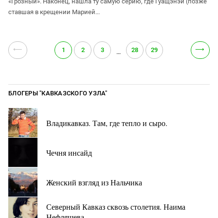
«Грозный». Наконец, нашла ту самую серию, где Гуащэнэй (позже
ставшая в крещении Марией...
⟵
⟶
1
2
3
28
29
…
БЛОГЕРЫ "КАВКАЗСКОГО УЗЛА"
Владикавказ. Там, где тепло и сыро.
Чечня инсайд
Женский взгляд из Нальчика
Северный Кавказ сквозь столетия. Наима
Нефляшева