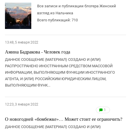
ЗАСТАВЛЯЕТ
Дагестан
Все записи и публикации блогера Женский
КАВКАЗ ЗА ПАЛЕСТИНУ
взгляд из Нальчика
Ингушетия
ИНАКОМЫСЛИЕ В ЧЕЧНЕ
Всего публикаций: 710
Кабардино-Балкария
ПРЕСЛЕДОВАНИЕ АКТИВИСТОВ
МОБИЛИЗАЦИЯ И ПРОТЕСТЫ
Калмыкия
Карачаево-Черкесия
13:48, 5 января 2022
Краснодарский край
Амина Бадракова - Человек года
Нагорный Карабах
ДАННОЕ СООБЩЕНИЕ (МАТЕРИАЛ) СОЗДАНО И (ИЛИ)
РАСПРОСТРАНЕНО ИНОСТРАННЫМ СРЕДСТВОМ МАССОВОЙ
Российская Федерация
ИНФОРМАЦИИ, ВЫПОЛНЯЮЩИМ ФУНКЦИИ ИНОСТРАННОГО
Ростовская область
АГЕНТА, И (ИЛИ) РОССИЙСКИМ ЮРИДИЧЕСКИМ ЛИЦОМ,
ВЫПОЛНЯЮЩИМ ФУНК...
Северная Осетия - Алания
СКФО
12:23, 3 января 2022
Ставропольский край
1
Чечня
О новогодней «бомбежке»… Может стоит ее ограничить?
Южная Осетия
ДАННОЕ СООБЩЕНИЕ (МАТЕРИАЛ) СОЗДАНО И (ИЛИ)