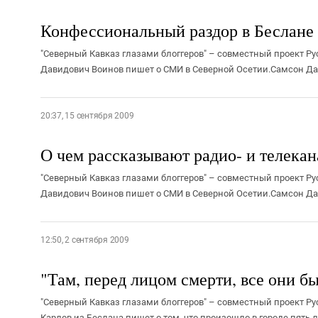
Конфессиональный раздор в Беслане
"Северный Кавказ глазами блоггеров" – совместный проект Ру
Давидович Воинов пишет о СМИ в Северной Осетии.Самсон Дав
20:37, 15 сентября 2009
О чем рассказывают радио- и телека
"Северный Кавказ глазами блоггеров" – совместный проект Ру
Давидович Воинов пишет о СМИ в Северной Осетии.Самсон Дав
12:50, 2 сентября 2009
"Там, перед лицом смерти, все они бы
"Северный Кавказ глазами блоггеров" – совместный проект Ру
Карлов из Беслана пишет о том, что произошло в городе пять лет