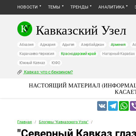
НОВОСТИ
ТЕМЫ
ТРЕНДЫ
АНАЛИТИКА
Кавказский Узел
Абхазия
Аджария
Адыгея
Азербайджан
Армения
А
Карачаево-Черкесия
Краснодарский край
Нагорный Карабах
Южный Кавказ
ЮФО
Кавказ: что с бензином?
НАСТОЯЩИЙ МАТЕРИАЛ (ИНФОРМАЦ
КАСАЕ
VK
Telegram
Wh
Главная
/
Блогеры "Кавказского Узла"
/
"Северный Кавказ глаз