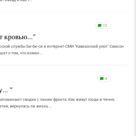
12
т кровью..."
сской службы Би-би-си и интернет-СМИ "Кавказский узел".Самсон
т о том, что измен...
4
... "
апоминают сводки с линии фронта. Как живут люди в Чечне,
тии, вернулась ли жизнь ...