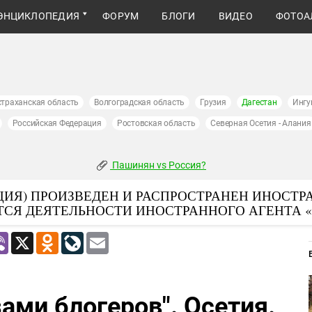
ЭНЦИКЛОПЕДИЯ
ФОРУМ
БЛОГИ
ВИДЕО
ФОТОА
страханская область
Волгоградская область
Грузия
Дагестан
Ингу
Российская Федерация
Ростовская область
Северная Осетия - Алания
Пашинян vs Россия?
ИЯ) ПРОИЗВЕДЕН И РАСПРОСТРАНЕН ИНОСТР
ТСЯ ДЕЯТЕЛЬНОСТИ ИНОСТРАННОГО АГЕНТА 
atsApp
Viber
X
Odnoklassniki
LiveJournal
Email
ами блогеров". Осетия.