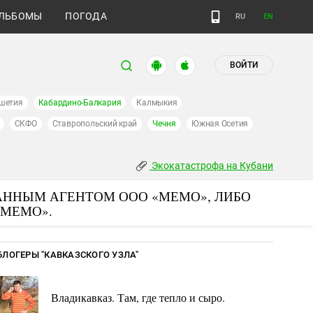
ЛЬБОМЫ
ПОГОДА
RU
EN
ВОЙТИ
шетия
Кабардино-Балкария
Калмыкия
СКФО
Ставропольский край
Чечня
Южная Осетия
Экокатастрофа на Кубани
АННЫМ АГЕНТОМ ООО «МЕМО», ЛИБО
«МЕМО».
БЛОГЕРЫ "КАВКАЗСКОГО УЗЛА"
Владикавказ. Там, где тепло и сыро.