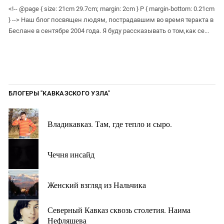
<!-- @page { size: 21cm 29.7cm; margin: 2cm } P { margin-bottom: 0.21cm
} --> Наш блог посвящен людям, пострадавшим во время теракта в
Беслане в сентябре 2004 года. Я буду рассказывать о том,как се...
БЛОГЕРЫ "КАВКАЗСКОГО УЗЛА"
Владикавказ. Там, где тепло и сыро.
Чечня инсайд
Женский взгляд из Нальчика
Северный Кавказ сквозь столетия. Наима
Нефляшева