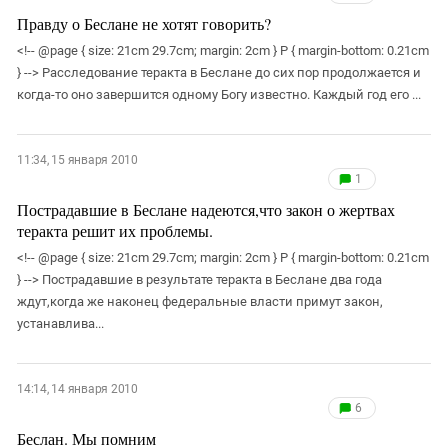
Правду о Беслане не хотят говорить?
<!-- @page { size: 21cm 29.7cm; margin: 2cm } P { margin-bottom: 0.21cm
} --> Расследование теракта в Беслане до сих пор продолжается и
когда-то оно завершится одному Богу известно. Каждый год его ...
11:34, 15 января 2010
1
Пострадавшие в Беслане надеются,что закон о жертвах
теракта решит их проблемы.
<!-- @page { size: 21cm 29.7cm; margin: 2cm } P { margin-bottom: 0.21cm
} --> Пострадавшие в результате теракта в Беслане два года
ждут,когда же наконец федеральные власти примут закон,
устанавлива...
14:14, 14 января 2010
6
Беслан. Мы помним