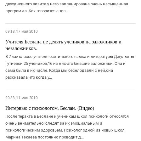
двухдневного визита у него запланирована очень насыщенная
программа. Как говорится с тел...
09:18, 17 мая 2010
Учителя Беслана не делять учеников на заложников и
незаложников.
В 7 «а» классе учителя осетинского языка и литературы Джульеты
Гутиевой 25 учеников,16 из них-это бывшие заложники. Она и
сама была в их числе. Когда мы беселодавли с ней,она
рассказала,что когда у...
20:33, 11 мая 2010
Интервью с психологом. Беслан. (Видео)
После теракта в Беслане к ученикам школ психологи относятся
очень внимательно: следят за их эмоциальным и
психологическим здоровьем. Психолог одной из новых школ
Марина Текаева постоянно проводит д...