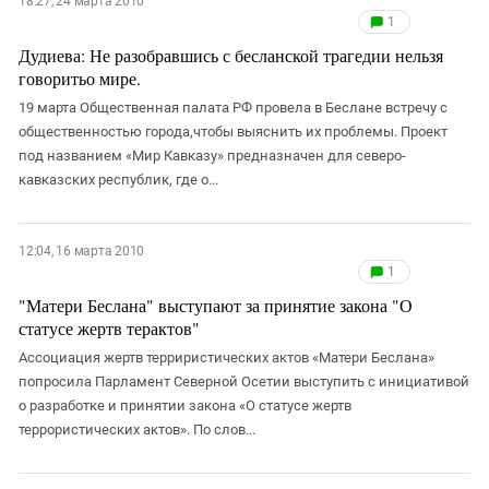
18:27, 24 марта 2010
1
Дудиева: Не разобравшись с бесланской трагедии нельзя
говоритьо мире.
19 марта Общественная палата РФ провела в Беслане встречу с
общественностью города,чтобы выяснить их проблемы. Проект
под названием «Мир Кавказу» предназначен для северо-
кавказских республик, где о...
12:04, 16 марта 2010
1
"Матери Беслана" выступают за принятие закона "О
статусе жертв терактов"
Ассоциация жертв терриристических актов «Матери Беслана»
попросила Парламент Северной Осетии выступить с инициативой
о разработке и принятии закона «О статусе жертв
террористических актов». По слов...