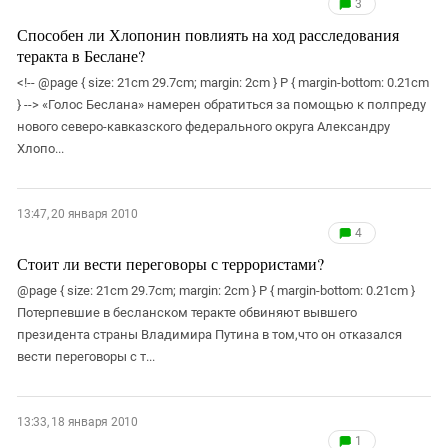
3
Способен ли Хлопонин повлиять на ход расследования
теракта в Беслане?
<!-- @page { size: 21cm 29.7cm; margin: 2cm } P { margin-bottom: 0.21cm
} --> «Голос Беслана» намерен обратиться за помощью к полпреду
нового северо-кавказского федерального округа Александру
Хлопо...
13:47, 20 января 2010
4
Стоит ли вести переговоры с террористами?
@page { size: 21cm 29.7cm; margin: 2cm } P { margin-bottom: 0.21cm }
Потерпевшие в бесланском теракте обвиняют вывшего
президента страны Владимира Путина в том,что он отказался
вести переговоры с т...
13:33, 18 января 2010
1