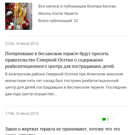
ЗАСТАВЛЯЕТ
Дагестан
Все записи и публикации блогера Беслан.
КАВКАЗ ЗА ПАЛЕСТИНУ
Жизнь после теракта
Ингушетия
ИНАКОМЫСЛИЕ В ЧЕЧНЕ
Всего публикаций: 32
Кабардино-Балкария
ПРЕСЛЕДОВАНИЕ АКТИВИСТОВ
МОБИЛИЗАЦИЯ И ПРОТЕСТЫ
Калмыкия
Карачаево-Черкесия
23:36, 18 июня 2010
Краснодарский край
Потерпевшие в бесланском теракте будут просить
правительство Северной Осетии о содержании
Нагорный Карабах
реабилитиционного центра для пострадавших детей.
Российская Федерация
В Алагирском районе Северной Осетии при Аланском женском
Ростовская область
монастыре пять лет назад был построен реабилитационный
центр для детей,пострадавших в бесланском теракте. Последние
Северная Осетия - Алания
два года Центр осуществл...
СКФО
Ставропольский край
17:46, 10 июня 2010
Чечня
3
Южная Осетия
Закон о жертвах теракта не принимают, потому что это
очень затратно.