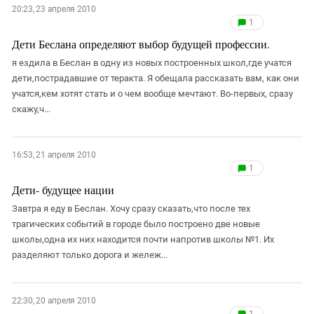
20:23, 23 апреля 2010
1
Дети Беслана определяют выбор будущей профессии.
я ездила в Беслан в одну из новых построенных школ,где учатся
дети,пострадавшие от теракта. Я обещала рассказать вам, как они
учатся,кем хотят стать и о чем вообще мечтают. Во-первых, сразу
скажу,ч...
16:53, 21 апреля 2010
1
Дети- будущее нации
Завтра я еду в Беслан. Хочу сразу сказать,что после тех
трагических событий в городе было построено две новые
школы,одна их них находится почти напротив школы №1. Их
разделяют только дорога и жележ...
22:30, 20 апреля 2010