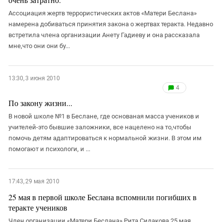
Южный Кавказ
Ассоциация жертв террористических актов «Матери Беслана»
ЮФО
намерена добиваться принятия закона о жертвах теракта. Недавно
встретила члена организации Анету Гадиеву и она рассказала
мне,что они они бу...
13:30, 3 июня 2010
4
По закону жизни...
В новой школе №1 в Беслане, где основаная масса учеников и
учителей-это бывшие заложники, все нацелено на то,чтобы
помочь детям адаптироваться к нормальной жизни. В этом им
помогают и психологи, и ...
17:43, 29 мая 2010
25 мая в первой школе Беслана вспомнили погибших в
теракте учеников
Член организации «Матери Беслана» Рита Сидакова 25 мая