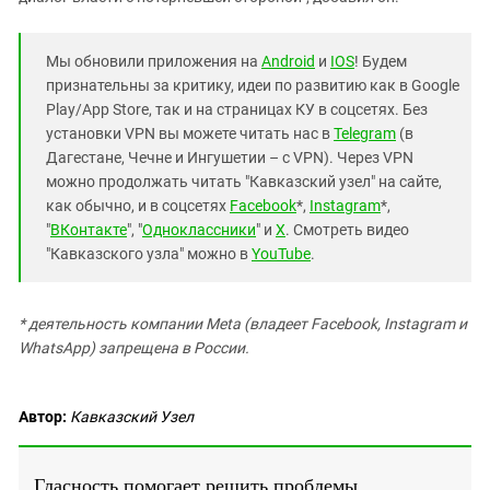
Мы обновили приложения на
Android
и
IOS
! Будем
признательны за критику, идеи по развитию как в Google
Play/App Store, так и на страницах КУ в соцсетях. Без
установки VPN вы можете читать нас в
Telegram
(в
Дагестане, Чечне и Ингушетии – с VPN). Через VPN
можно продолжать читать "Кавказский узел" на сайте,
как обычно, и в соцсетях
Facebook
*,
Instagram
*,
"
ВКонтакте
", "
Одноклассники
" и
X
. Смотреть видео
"Кавказского узла" можно в
YouTube
.
* деятельность компании Meta (владеет Facebook, Instagram и
WhatsApp) запрещена в России.
Автор:
Кавказский Узел
Гласность помогает решить проблемы