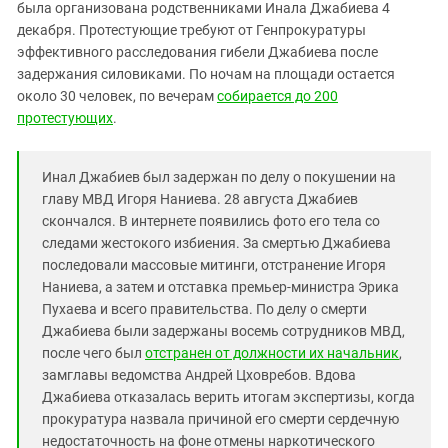
Южный Кавказ
была организована родственниками Инала Джабиева 4
декабря. Протестующие требуют от Генпрокуратуры
ЮФО
эффективного расследования гибели Джабиева после
задержания силовиками. По ночам на площади остается
около 30 человек, по вечерам
собирается до 200
протестующих
.
Инал Джабиев был задержан по делу о покушении на
главу МВД Игоря Наниева. 28 августа Джабиев
скончался. В интернете появились фото его тела со
следами жестокого избиения. За смертью Джабиева
последовали массовые митинги, отстранение Игоря
Наниева, а затем и отставка премьер-министра Эрика
Пухаева и всего правительства. По делу о смерти
Джабиева были задержаны восемь сотрудников МВД,
после чего был
отстранен от должности их начальник
,
замглавы ведомства Андрей Цховребов. Вдова
Джабиева отказалась верить итогам экспертизы, когда
прокуратура назвала причиной его смерти сердечную
недостаточность на фоне отмены наркотического