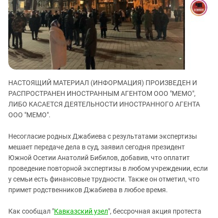
ЗАСТАВЛЯЕТ
Дагестан
КАВКАЗ ЗА ПАЛЕСТИНУ
Ингушетия
ИНАКОМЫСЛИЕ В ЧЕЧНЕ
Кабардино-Балкария
ПРЕСЛЕДОВАНИЕ АКТИВИСТОВ
МОБИЛИЗАЦИЯ И ПРОТЕСТЫ
Калмыкия
Карачаево-Черкесия
НАСТОЯЩИЙ МАТЕРИАЛ (ИНФОРМАЦИЯ) ПРОИЗВЕДЕН И
Краснодарский край
РАСПРОСТРАНЕН ИНОСТРАННЫМ АГЕНТОМ ООО "МЕМО",
Нагорный Карабах
ЛИБО КАСАЕТСЯ ДЕЯТЕЛЬНОСТИ ИНОСТРАННОГО АГЕНТА
Российская Федерация
ООО "МЕМО".
Ростовская область
Несогласие родных Джабиева с результатами экспертизы
Северная Осетия - Алания
мешает передаче дела в суд, заявил сегодня президент
Южной Осетии Анатолий Бибилов, добавив, что оплатит
СКФО
проведение повторной экспертизы в любом учреждении, если
Ставропольский край
у семьи есть финансовые трудности. Также он отметил, что
Чечня
примет родственников Джабиева в любое время.
Южная Осетия
Как сообщал "
Кавказский узел
", бессрочная акция протеста