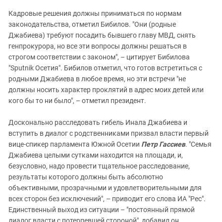
Кадровые решения должны приниматься по нормам
законодательства, отметил Бибилов. "Они (родные
Джабиева) требуют посадить бывшего главу МВД, снять
генпрокурора, но все эти вопросы должны решаться в
строгом соответствии с законом", – цитирует Бибилова
"Sputnik Осетия". Бибилов отметил, что готов встретиться с
родными Джабиева в любое время, но эти встречи "не
должны носить характер проклятий в адрес моих детей или
кого бы то ни было", – отметил президент.
Досконально расследовать гибель Инала Джабиева и
вступить в диалог с родственниками призвал власти первый
вице-спикер парламента Южной Осетии
Петр Гассиев
. "Семья
Джабиева целыми сутками находится на площади, и,
безусловно, надо провести тщательное расследование,
результаты которого должны быть абсолютно
объективными, прозрачными и удовлетворительными для
всех сторон без исключений", – приводит его слова ИА "Рес".
Единственный выход из ситуации – "постоянный прямой
диалог власти с потерпевшей стороной", добавил он.