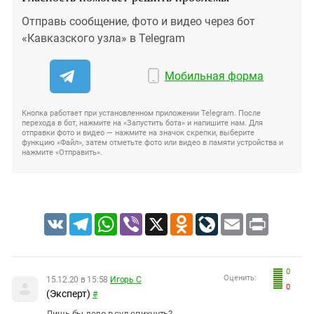
Отправь сообщение, фото и видео через бот
«Кавказского узла» в Telegram
Мобильная форма
Кнопка работает при установленном приложении Telegram. После
перехода в бот, нажмите на «Запустить бота» и напишите нам. Для
отправки фото и видео — нажмите на значок скрепки, выберите
функцию «Файл», затем отметьте фото или видео в памяти устройства и
нажмите «Отправить».
VK
Telegram
WhatsApp
Viber
X
Odnoklassniki
LiveJournal
Email
Print
0
Оценить:
15.12.20 в 15:58
Игорь С
0
(Эксперт)
#
Лишь бы дело в суд спихнуть?