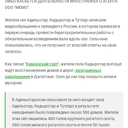
ЛИБО КАСАЕТСЯ ДЕЯТЕЛЬНОСТИ ИНОСТРАННОГО АГЕНТА
ЗАСТАВЛЯЕТ
Дагестан
ООО "МЕМО".
КАВКАЗ ЗА ПАЛЕСТИНУ
Ингушетия
ИНАКОМЫСЛИЕ В ЧЕЧНЕ
Жители сел Адильотар, Кадыротар и Тутлар записали
Кабардино-Балкария
ПРЕСЛЕДОВАНИЕ АКТИВИСТОВ
видеообращение к президенту России, в котором призвали в
МОБИЛИЗАЦИЯ И ПРОТЕСТЫ
Калмыкия
первую очередь провести берегоукрепительные работы с
обязательным возведением вала вдоль сел. Сельчане
Карачаево-Черкесия
пожаловались, что не получают от властей ответы на свои
Краснодарский край
запросы.
Нагорный Карабах
Как писал "
Кавказский узел
",
жители села Кадыротар всё ещё
Российская Федерация
ждут восстановления домов и дорог,
разрушенных
Ростовская область
наводнением
в Дагестане. Село до сих пор покрыто илом и
мусором.
Северная Осетия - Алания
СКФО
В Адильотарском сельсовете (в него входят села
Ставропольский край
Адильотар, Кадыротар и Тутлар) в результате
Чечня
наводнения было повреждено около 500 домов. Жители
этих сёл лишились 400 голов крупного рогатого скота,
Южная Осетия
360 голов мелкого рогатого скота и почти 30 тысяч