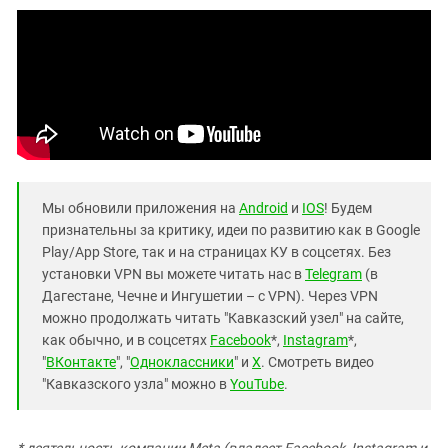
Мы обновили приложения на
Android
и
IOS
! Будем
признательны за критику, идеи по развитию как в Google
Play/App Store, так и на страницах КУ в соцсетях. Без
установки VPN вы можете читать нас в
Telegram
(в
Дагестане, Чечне и Ингушетии – с VPN). Через VPN
можно продолжать читать "Кавказский узел" на сайте,
как обычно, и в соцсетях
Facebook
*,
Instagram
*,
"
ВКонтакте
", "
Одноклассники
" и
X
. Смотреть видео
"Кавказского узла" можно в
YouTube
.