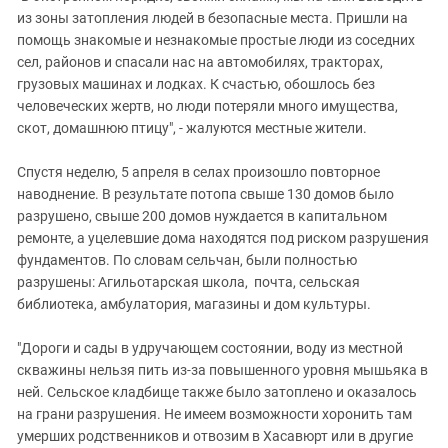
из зоны затопления людей в безопасные места. Пришли на
помощь знакомые и незнакомые простые люди из соседних
сел, районов и спасали нас на автомобилях, тракторах,
грузовых машинах и лодках. К счастью, обошлось без
человеческих жертв, но люди потеряли много имущества,
скот, домашнюю птицу", - жалуются местные жители.
Спустя неделю, 5 апреля в селах произошло повторное
наводнение. В результате потопа
свыше 130 домов было
разрушено, свыше 200 домов нуждается в капитальном
ремонте, а уцелевшие дома находятся под риском разрушения
фундаментов. По словам сельчан, были полностью
разрушены: Агильотарская школа, почта, сельская
библиотека, амбулатория, магазины и дом культуры.
"Дороги и сады в удручающем состоянии, воду из местной
скважины нельзя пить из-за повышенного уровня мышьяка в
ней. Сельское кладбище также было затоплено и оказалось
на грани разрушения. Не имеем возможности хоронить там
умерших родственников и отвозим в Хасавюрт или в другие