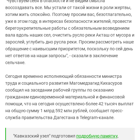
"Чувствуем себя в опасности и не видим смысла
воссоздавать все. Мы устали от такой жизни в роли жертвы,
хотим жить спокойно. Поэтому просим вас, безотлагательно,
уже в этом году, в интересах безопасности жителей, провести
берегоукрепительные работы с обязательным возведением
вала вдоль наших сел, очистить русло реки Акташ от мусора и
зарослей, углубить дно русла реки. Просим рассмотреть наше
обращение с наивысшим приоритетом, поскольку по сей день
нет ответов на наши запросы", - сказали в заключение
сельчане.
Сегодня временно исполняющий обязанности министра
труда и социального развития Магомедзагид Кихасуров
сообщил на заседании рабочей группы по оказанию
гражданам единовременной материальной и финансовой
помощи, что на сегодня осуществлено более 42 тысяч выплат
на общую сумму 1 млрд 592 млн рублей, сообщает пресс-
служба правительства Дагестана в Telegram-канале.
"Кавказский узел" подготовил
подробную памятку
,