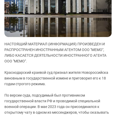
ЗАСТАВЛЯЕТ
Дагестан
КАВКАЗ ЗА ПАЛЕСТИНУ
Ингушетия
ИНАКОМЫСЛИЕ В ЧЕЧНЕ
Кабардино-Балкария
ПРЕСЛЕДОВАНИЕ АКТИВИСТОВ
МОБИЛИЗАЦИЯ И ПРОТЕСТЫ
Калмыкия
Карачаево-Черкесия
НАСТОЯЩИЙ МАТЕРИАЛ (ИНФОРМАЦИЯ) ПРОИЗВЕДЕН И
Краснодарский край
РАСПРОСТРАНЕН ИНОСТРАННЫМ АГЕНТОМ ООО "МЕМО",
Нагорный Карабах
ЛИБО КАСАЕТСЯ ДЕЯТЕЛЬНОСТИ ИНОСТРАННОГО АГЕНТА
Российская Федерация
ООО "МЕМО".
Ростовская область
Краснодарский краевой суд признал жителя Новороссийска
Северная Осетия - Алания
виновным в государственной измене и приговорил его к 18
годам строгого режима.
СКФО
Ставропольский край
По версии суда, подсудимый был противником
Чечня
государственной власти РФ и проводимой специальной
военной операции. В мае 2023 года он присоединился к
Южная Осетия
открытому чату в одном из мессенджеров, чтобы оказывать