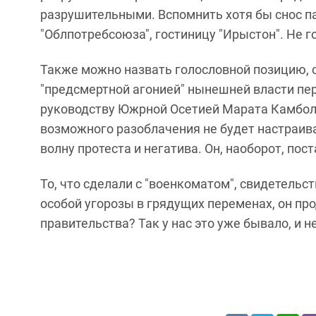
разрушительными. Вспомнить хотя бы снос па
"Облпотребсоюза", гостиницу "Ирыстон". Не г
Также можно назвать голословной позицию, 
"предсмертной агонией" нынешней власти пер
руководству Южрной Осетией Марата Камболо
возможного разоблачения не будет настраив
волну протеста и негатива. Он, наоборот, пос
То, что сделали с "военкоматом", свидетельс
особой угорозы в грядущих переменах, он пр
правительства? Так у нас это уже бывало, и не