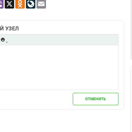
atsApp
Viber
X
Odnoklassniki
LiveJournal
Email
Й УЗЕЛ
ОТМЕНИТЬ