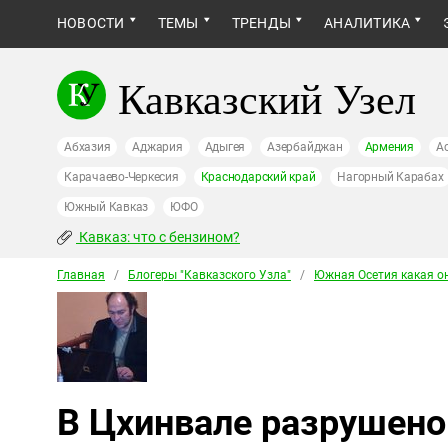
НОВОСТИ
ТЕМЫ
ТРЕНДЫ
АНАЛИТИКА
Кавказский Узел
Абхазия
Аджария
Адыгея
Азербайджан
Армения
А
Карачаево-Черкесия
Краснодарский край
Нагорный Карабах
Южный Кавказ
ЮФО
Кавказ: что с бензином?
Главная
/
Блогеры "Кавказского Узла"
/
Южная Осетия какая он
В Цхинвале разрушено