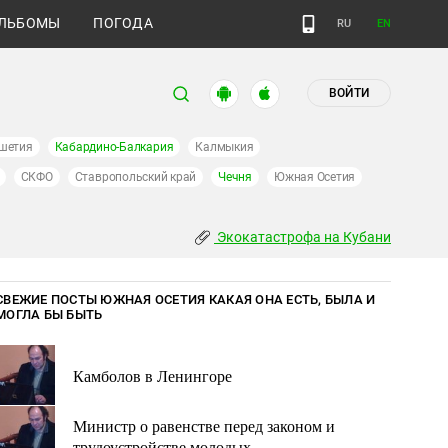
ЛЬБОМЫ
ПОГОДА
RU
EN
ВОЙТИ
шетия
Кабардино-Балкария
Калмыкия
СКФО
Ставропольский край
Чечня
Южная Осетия
Экокатастрофа на Кубани
СВЕЖИЕ ПОСТЫ ЮЖНАЯ ОСЕТИЯ КАКАЯ ОНА ЕСТЬ, БЫЛА И
МОГЛА БЫ БЫТЬ
Камболов в Ленингоре
Министр о равенстве перед законом и
трудоустройстве молодых