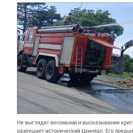
Не выглядят весомыми и высказывания крити
разрушает исторический Цхинвал. Его предше