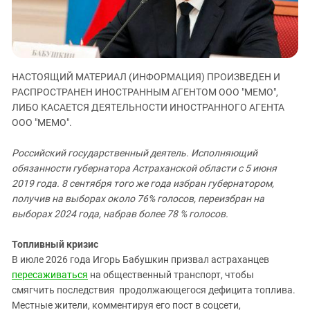
ЗАСТАВЛЯЕТ
Дагестан
КАВКАЗ ЗА ПАЛЕСТИНУ
Ингушетия
ИНАКОМЫСЛИЕ В ЧЕЧНЕ
Кабардино-Балкария
ПРЕСЛЕДОВАНИЕ АКТИВИСТОВ
МОБИЛИЗАЦИЯ И ПРОТЕСТЫ
Калмыкия
НАСТОЯЩИЙ МАТЕРИАЛ (ИНФОРМАЦИЯ) ПРОИЗВЕДЕН И
РАСПРОСТРАНЕН ИНОСТРАННЫМ АГЕНТОМ ООО "МЕМО",
Карачаево-Черкесия
ЛИБО КАСАЕТСЯ ДЕЯТЕЛЬНОСТИ ИНОСТРАННОГО АГЕНТА
Краснодарский край
ООО "МЕМО".
Нагорный Карабах
Российский государственный деятель. Исполняющий
Российская Федерация
обязанности губернатора Астраханской области с 5 июня
Ростовская область
2019 года. 8 сентября того же года избран губернатором,
получив на выборах около 76% голосов, переизбран на
Северная Осетия - Алания
выборах 2024 года, набрав более 78 % голосов.
СКФО
Топливный кризис
Ставропольский край
В июле 2026 года Игорь Бабушкин призвал астраханцев
Чечня
пересаживаться
на общественный транспорт, чтобы
смягчить последствия продолжающегося дефицита топлива.
Южная Осетия
Местные жители, комментируя его пост в соцсети,