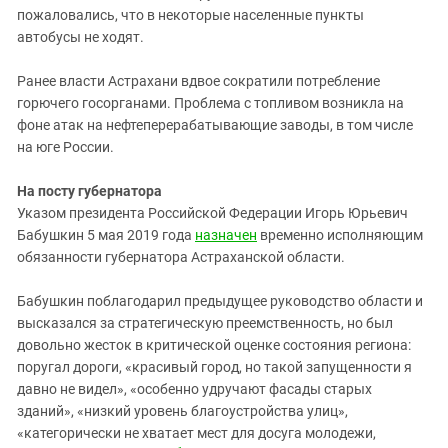
Южный Кавказ
пожаловались, что в некоторые населенные пункты
ЮФО
автобусы не ходят.
Ранее власти Астрахани вдвое сократили потребление
горючего госорганами. Проблема с топливом возникла на
фоне атак на нефтеперерабатывающие заводы, в том числе
на юге России.
На посту губерна
тора
Указом президента Российской Федерации Игорь Юрьевич
Бабушкин 5 мая 2019 года
назначен
временно исполняющим
обязанности губернатора Астраханской области.
Бабушкин поблагодарил предыдущее руководство области и
высказался за стратегическую преемственность, но был
довольно жесток в критической оценке состояния региона:
поругал дороги, «красивый город, но такой запущенности я
давно не видел», «особенно удручают фасады старых
зданий», «низкий уровень благоустройства улиц»,
«категорически не хватает мест для досуга молодежи,