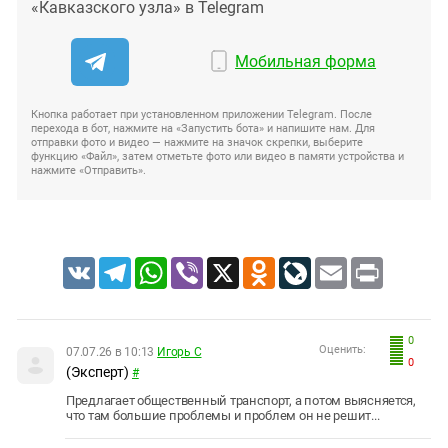
«Кавказского узла» в Telegram
Мобильная форма
Кнопка работает при установленном приложении Telegram. После
перехода в бот, нажмите на «Запустить бота» и напишите нам. Для
отправки фото и видео — нажмите на значок скрепки, выберите
функцию «Файл», затем отметьте фото или видео в памяти устройства и
нажмите «Отправить».
VK
Telegram
WhatsApp
Viber
X
Odnoklassniki
LiveJournal
Email
Print
0
Оценить:
07.07.26 в 10:13
Игорь С
0
(Эксперт)
#
Предлагает общественный транспорт, а потом выясняется,
что там большие проблемы и проблем он не решит...