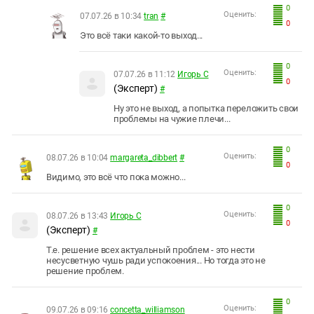
0
Оценить:
07.07.26 в 10:34
tran
#
0
Это всё таки какой-то выход...
0
Оценить:
07.07.26 в 11:12
Игорь С
0
(Эксперт)
#
Ну это не выход, а попытка переложить свои
проблемы на чужие плечи...
0
Оценить:
08.07.26 в 10:04
margareta_dibbert
#
0
Видимо, это всё что пока можно...
0
Оценить:
08.07.26 в 13:43
Игорь С
0
(Эксперт)
#
Т.е. решение всех актуальный проблем - это нести
несусветную чушь ради успокоения... Но тогда это не
решение проблем.
0
Оценить:
09.07.26 в 09:16
concetta_williamson