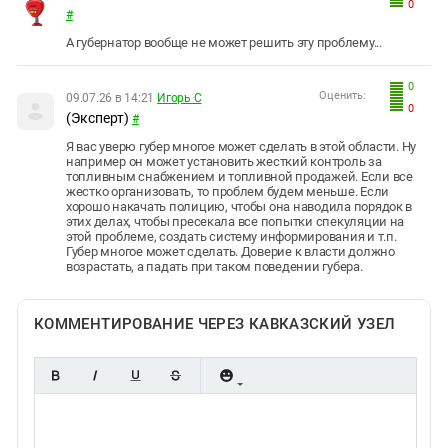
0
#
А губернатор вообще не может решить эту проблему...
0
Оценить:
09.07.26 в 14:21
Игорь С
0
(Эксперт)
#
Я вас уверю губер многое может сделать в этой области. Ну
например он может установить жесткий контроль за
топливным снабжением и топливной продажей. Если все
жестко организовать, то проблем будем меньше. Если
хорошо накачать полицию, чтобы она наводила порядок в
этих делах, чтобы пресекала все попытки спекуляции на
этой проблеме, создать систему информирования и т.п.
Губер многое может сделать. Доверие к власти должно
возрастать, а падать при таком поведении губера.
КОММЕНТИРОВАНИЕ ЧЕРЕЗ КАВКАЗСКИЙ УЗЕЛ