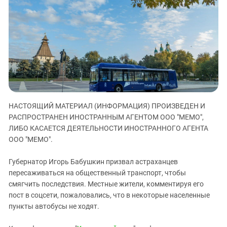
ЗАСТАВЛЯЕТ
Дагестан
КАВКАЗ ЗА ПАЛЕСТИНУ
Ингушетия
ИНАКОМЫСЛИЕ В ЧЕЧНЕ
Кабардино-Балкария
ПРЕСЛЕДОВАНИЕ АКТИВИСТОВ
МОБИЛИЗАЦИЯ И ПРОТЕСТЫ
Калмыкия
Карачаево-Черкесия
Краснодарский край
Нагорный Карабах
НАСТОЯЩИЙ МАТЕРИАЛ (ИНФОРМАЦИЯ) ПРОИЗВЕДЕН И
РАСПРОСТРАНЕН ИНОСТРАННЫМ АГЕНТОМ ООО "МЕМО",
Российская Федерация
ЛИБО КАСАЕТСЯ ДЕЯТЕЛЬНОСТИ ИНОСТРАННОГО АГЕНТА
Ростовская область
ООО "МЕМО".
Северная Осетия - Алания
Губернатор Игорь Бабушкин призвал астраханцев
СКФО
пересаживаться на общественный транспорт, чтобы
Ставропольский край
смягчить последствия. Местные жители, комментируя его
пост в соцсети, пожаловались, что в некоторые населенные
Чечня
пункты автобусы не ходят.
Южная Осетия