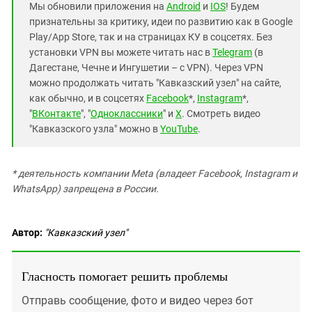
Мы обновили приложения на
Android
и
IOS
! Будем
признательны за критику, идеи по развитию как в Google
Play/App Store, так и на страницах КУ в соцсетях. Без
установки VPN вы можете читать нас в
Telegram
(в
Дагестане, Чечне и Ингушетии – с VPN). Через VPN
можно продолжать читать "Кавказский узел" на сайте,
как обычно, и в соцсетях
Facebook
*,
Instagram
*,
"
ВКонтакте
", "
Одноклассники
" и
X
. Смотреть видео
"Кавказского узла" можно в
YouTube
.
* деятельность компании Meta (владеет Facebook, Instagram и
WhatsApp) запрещена в России.
Автор:
"Кавказский узел"
Гласность помогает решить проблемы
Отправь сообщение, фото и видео через бот