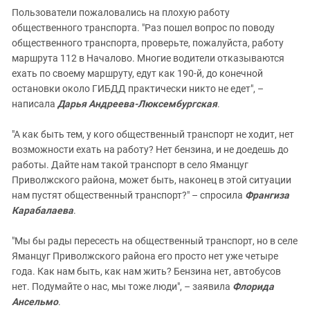
Пользователи пожаловались на плохую работу
общественного транспорта. "Раз пошел вопрос по поводу
общественного транспорта, проверьте, пожалуйста, работу
маршрута 112 в Началово. Многие водители отказываются
ехать по своему маршруту, едут как 190-й, до конечной
остановки около ГИБДД практически никто не едет", –
написала
Дарья Андреева-Люксембургская
.
"А как быть тем, у кого общественный транспорт не ходит, нет
возможности ехать на работу? Нет бензина, и не доедешь до
работы. Дайте нам такой транспорт в село Яманцуг
Приволжского района, может быть, наконец в этой ситуации
нам пустят общественный транспорт?" – спросила
Франгиза
Карабалаева
.
"Мы бы рады пересесть на общественный транспорт, но в селе
Яманцуг Приволжского района его просто нет уже четыре
года. Как нам быть, как нам жить? Бензина нет, автобусов
нет. Подумайте о нас, мы тоже люди", – заявила
Флорида
Ансельмо
.