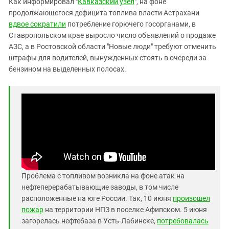
Как информировал "
Кавказский узел
", на фоне
Южный Кавказ
продолжающегося дефицита топлива власти Астрахани
ЮФО
вдвое сократили
потребление горючего госорганами, в
Ставропольском крае выросло число объявлений о продаже
АЗС, а в Ростовской области "Новые люди" требуют отменить
штрафы для водителей, вынужденных стоять в очереди за
бензином на выделенных полосах.
Проблема с топливом возникла на фоне атак на
нефтеперерабатывающие заводы, в том числе
расположенные на юге России. Так, 10 июня
произошел
пожар
на территории НПЗ в поселке Афипском. 5 июня
загорелась нефтебаза в Усть-Лабинске,
потребовалась