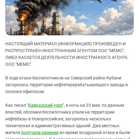
ЗАСТАВЛЯЕТ
Дагестан
КАВКАЗ ЗА ПАЛЕСТИНУ
Ингушетия
ИНАКОМЫСЛИЕ В ЧЕЧНЕ
Кабардино-Балкария
ПРЕСЛЕДОВАНИЕ АКТИВИСТОВ
МОБИЛИЗАЦИЯ И ПРОТЕСТЫ
Калмыкия
НАСТОЯЩИЙ МАТЕРИАЛ (ИНФОРМАЦИЯ) ПРОИЗВЕДЕН И
Карачаево-Черкесия
РАСПРОСТРАНЕН ИНОСТРАННЫМ АГЕНТОМ ООО "МЕМО",
Краснодарский край
ЛИБО КАСАЕТСЯ ДЕЯТЕЛЬНОСТИ ИНОСТРАННОГО АГЕНТА
Нагорный Карабах
ООО "МЕМО".
Российская Федерация
В ходе атаки беспилотников на Северский район Кубани
Ростовская область
загорелась территория нефтеперерабатывающего завода в
поселке Афипском.
Северная Осетия - Алания
СКФО
Как писал "
Кавказский узел
", в ночь на 23 мая, по данным
Ставропольский край
властей, обломки беспилотника упали на территории
нефтебазы в Новороссийске, загорелось несколько
Чечня
технических и административных зданий. Два местных
Южная Осетия
жителя
получили ранения
во время воздушной атаки и были