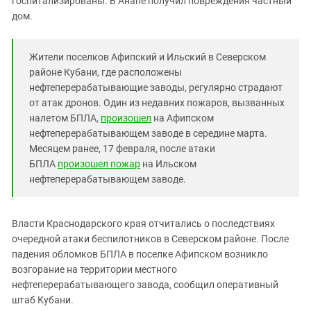
госпитализированы. В Анапе получил повреждения частный
Южный Кавказ
дом.
ЮФО
Жители поселков Афипский и Ильский в Северском
районе Кубани, где расположены
нефтеперерабатывающие заводы, регулярно страдают
от атак дронов. Один из недавних пожаров, вызванных
налетом БПЛА,
произошел
на Афипском
нефтеперерабатывающем заводе в середине марта.
Месяцем ранее, 17 февраля, после атаки
БПЛА
произошел пожар
на Ильском
нефтеперерабатывающем заводе.
Власти Краснодарского края отчитались о последствиях
очередной атаки беспилотников в Северском районе. После
падения обломков БПЛА в поселке Афипском возникло
возгорание на территории местного
нефтеперерабатывающего завода, сообщил оперативный
штаб Кубани.