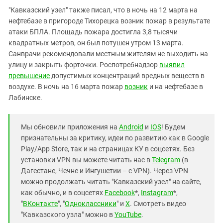
"Кавказский узел" также писал, что в ночь на 12 марта на
нефтебазе в пригороде Тихорецка возник пожар в результате
атаки БПЛА. Площадь пожара достигла 3,8 тысячи
квадратных метров, он был потушен утром 13 марта.
Санврачи рекомендовали местным жителям не выходить на
улицу и закрыть форточки. Роспотребнадзор
выявил
превышение
допустимых концентраций вредных веществ в
воздухе. В ночь на 16 марта пожар
возник
и на нефтебазе в
Лабинске.
Мы обновили приложения на
Android
и
IOS
! Будем
признательны за критику, идеи по развитию как в Google
Play/App Store, так и на страницах КУ в соцсетях. Без
установки VPN вы можете читать нас в
Telegram
(в
Дагестане, Чечне и Ингушетии – с VPN). Через VPN
можно продолжать читать "Кавказский узел" на сайте,
как обычно, и в соцсетях
Facebook
*,
Instagram
*,
"
ВКонтакте
", "
Одноклассники
" и
X
. Смотреть видео
"Кавказского узла" можно в
YouTube
.