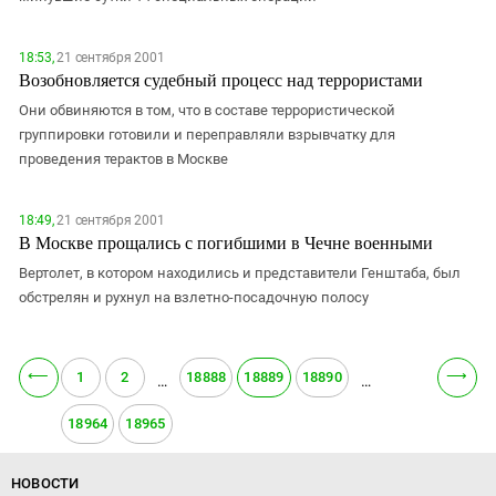
18:53,
21 сентября 2001
Возобновляется судебный процесс над террористами
Они обвиняются в том, что в составе террористической
группировки готовили и переправляли взрывчатку для
проведения терактов в Москве
18:49,
21 сентября 2001
В Москве прощались с погибшими в Чечне военными
Вертолет, в котором находились и представители Генштаба, был
обстрелян и рухнул на взлетно-посадочную полосу
⟵
⟶
1
2
18888
18889
18890
…
…
18964
18965
НОВОСТИ