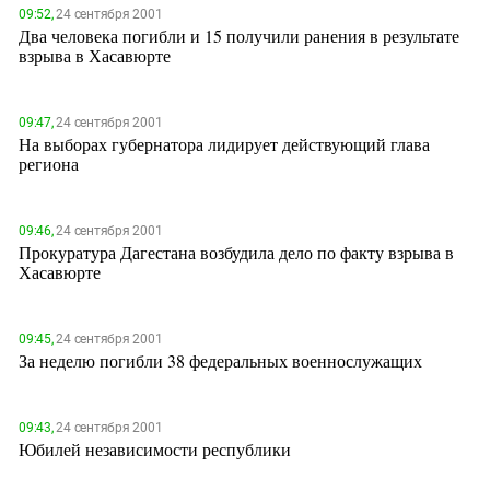
ЗАСТАВЛЯЕТ
09:52,
24 сентября 2001
Дагестан
Два человека погибли и 15 получили ранения в результате
КАВКАЗ ЗА ПАЛЕСТИНУ
взрыва в Хасавюрте
Ингушетия
ИНАКОМЫСЛИЕ В ЧЕЧНЕ
Кабардино-Балкария
ПРЕСЛЕДОВАНИЕ АКТИВИСТОВ
МОБИЛИЗАЦИЯ И ПРОТЕСТЫ
Калмыкия
09:47,
24 сентября 2001
На выборах губернатора лидирует действующий глава
Карачаево-Черкесия
региона
Краснодарский край
Нагорный Карабах
09:46,
24 сентября 2001
Прокуратура Дагестана возбудила дело по факту взрыва в
Российская Федерация
Хасавюрте
Ростовская область
Северная Осетия - Алания
09:45,
24 сентября 2001
За неделю погибли 38 федеральных военнослужащих
СКФО
Ставропольский край
Чечня
09:43,
24 сентября 2001
Юбилей независимости республики
Южная Осетия