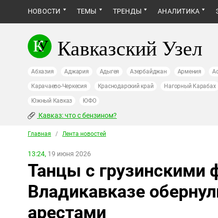
НОВОСТИ
ТЕМЫ
ТРЕНДЫ
АНАЛИТИКА
Кавказский Узел
Абхазия
Аджария
Адыгея
Азербайджан
Армения
А
Карачаево-Черкесия
Краснодарский край
Нагорный Карабах
Южный Кавказ
ЮФО
Кавказ: что с бензином?
Главная
/
Лента новостей
13:24,
19 июня 2026
Танцы с грузинскими 
Владикавказе обернул
арестами