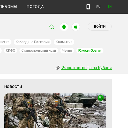
ЛЬБОМЫ
ПОГОДА
RU
EN
ВОЙТИ
шетия
Кабардино-Балкария
Калмыкия
СКФО
Ставропольский край
Чечня
Южная Осетия
Экокатастрофа на Кубани
НОВОСТИ