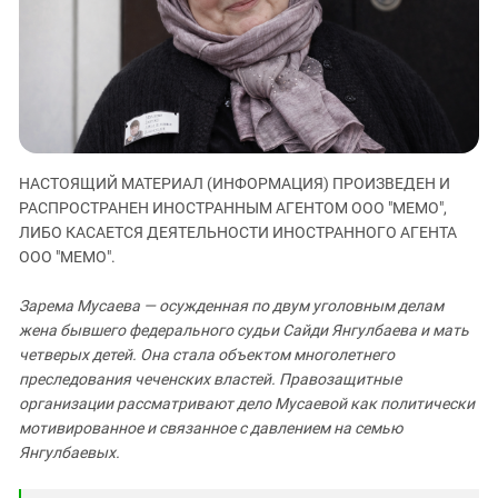
ЗАСТАВЛЯЕТ
Дагестан
КАВКАЗ ЗА ПАЛЕСТИНУ
Ингушетия
ИНАКОМЫСЛИЕ В ЧЕЧНЕ
Кабардино-Балкария
ПРЕСЛЕДОВАНИЕ АКТИВИСТОВ
МОБИЛИЗАЦИЯ И ПРОТЕСТЫ
Калмыкия
Карачаево-Черкесия
НАСТОЯЩИЙ МАТЕРИАЛ (ИНФОРМАЦИЯ) ПРОИЗВЕДЕН И
Краснодарский край
РАСПРОСТРАНЕН ИНОСТРАННЫМ АГЕНТОМ ООО "МЕМО",
Нагорный Карабах
ЛИБО КАСАЕТСЯ ДЕЯТЕЛЬНОСТИ ИНОСТРАННОГО АГЕНТА
ООО "МЕМО".
Российская Федерация
Ростовская область
Зарема Мусаева — осужденная по двум уголовным делам
Северная Осетия - Алания
жена бывшего федерального судьи Сайди Янгулбаева и мать
четверых детей. Она стала объектом многолетнего
СКФО
преследования чеченских властей. Правозащитные
Ставропольский край
организации рассматривают дело Мусаевой как политически
мотивированное и связанное с давлением на семью
Чечня
Янгулбаевых.
Южная Осетия