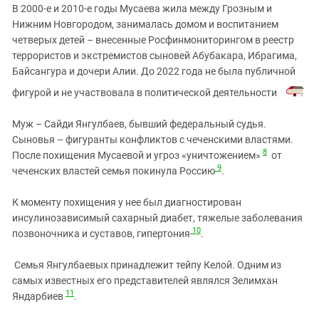
В 2000‑е и 2010‑е годы Мусаева жила между Грозным и
Нижним Новгородом, занималась домом и воспитанием
четверых детей – внесенные Росфинмониторингом в реестр
террористов и экстремистов сыновей Абубакара, Ибрагима,
Байсангура и дочери Алии. До 2022 года не была публичной
фигурой и не участвовала в политической деятельности
.
Муж – Сайди Янгулбаев, бывший федеральный судья.
Сыновья – фигуранты конфликтов с чеченскими властями.
8
После похищения Мусаевой и угроз «уничтожением»
от
9
чеченских властей семья покинула Россию
.
К моменту похищения у нее был диагностирован
инсулинозависимый сахарный диабет, тяжелые заболевания
10
позвоночника и суставов, гипертония
.
Семья Янгулбаевых принадлежит тейпу Келой. Одним из
самых известных его представителей являлся Зелимхан
11
Яндарбиев
.