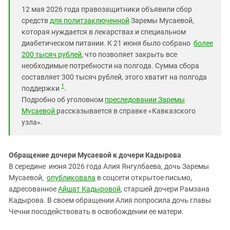
Южный Кавказ
12 мая 2026 года правозащитники объявили сбор
ЮФО
средств
для политзаключенной
Заремы Мусаевой,
которая нуждается в лекарствах и специальном
диабетическом питании. К 21 июня было собрано
более
200 тысяч рублей
, что позволяет закрыть все
необходимые потребности на полгода. Сумма сбора
составляет 300 тысяч рублей, этого хватит на полгода
1
поддержки
.
Подробно об уголовном
преследовании Заремы
Мусаевой
рассказывается в справке «Кавказского
узла».
Обращение дочери Мусаевой к дочери Кадырова
В середине июня 2026 года Алия Янгулбаева, дочь Заремы
Мусаевой,
опубликовала
в соцсети открытое письмо,
адресованное
Айшат Кадыровой
, старшей дочери Рамзана
Кадырова. В своем обращении Алия попросила дочь главы
Чечни посодействовать в освобождении ее матери.