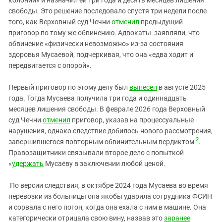
свободы. Это решение последовало спустя три недели после
того, как Верховный суд Чечни
отменил
предыдущий
приговор по тому же обвинению. Адвокаты заявляли, что
обвинение «физически невозможно» из‑за состояния
здоровья Мусаевой, подчеркивая, что она «едва ходит и
передвигается с опорой».
Первый приговор по этому делу был
вынесен
в августе 2025
года. Тогда Мусаева получила три года и одиннадцать
месяцев лишения свободы. В феврале 2026 года Верховный
суд Чечни
отменил
приговор, указав на процессуальные
нарушения, однако следствие добилось нового рассмотрения,
2
завершившегося повторным обвинительным вердиктом
.
Правозащитники связывали второе дело с попыткой
«
удержать
Мусаеву в заключении любой ценой.
По версии следствия, в октябре 2024 года Мусаева во время
перевозки из больницы она якобы ударила сотрудника ФСИН
и сорвала с него погон, когда она ехала с ним в машине. Она
категорически отрицала свою вину, назвав это
заранее