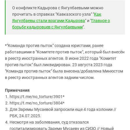
О конфликте Кадырова с Янгулбаевыми можно
прочитать в справках "Кавказского узла" "
Как
Янгулбаевы стали врагами Кадырова
" и "
Главное о
борьбе кадыровцев с Янгулбаевыми
".
*"Команда против пыток" создана юристами, ранее
работавшими в "Комитете против пыток", который был внесён
в реестр иностранных агентов. В июне 2022 года "Комитет
против пыток" был ликвидирован. 23 августа 2023 года
"Команда против пыток" была внесена/добавлена Минюстом
в реестр иностранных агентов задним числом.
Примечания
https://t.me/no_torture/3901*
https://t.me/no_torture/3804*
Для Заремы Мусаевой запросили еще 4 года колонии //
РБК, 24.07.2025.
Несмотря на заболевания, суд отказался
госпитализировать Зарему Мусаеву из СИЗО // Новый