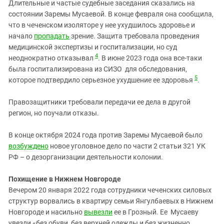
Длительные и частые судебные заседания сказались на
состоянии Заремы Мусаевой. В конце февраля она сообщила,
что в чеченском изоляторе у нее ухудшилось здоровье и
начало
пропадать
зрение. Защита требовала проведения
медицинской экспертизы и госпитализации, но суд
4
неоднократно отказывал
. В июне 2023 года она все-таки
была госпитализирована из СИЗО для обследования,
5
которое подтвердило серьезное ухудшение ее здоровья
.
Правозащитники требовали передачи ее дела в другой
регион, но поучали отказы.
В конце октября 2024 года против Заремы Мусаевой было
возбуждено
новое уголовное дело по части 2 статьи 321 УК
РФ – о дезорганизации деятельности колонии.
Похищение в Нижнем Новгороде
Вечером 20 января 2022 года сотрудники чеченских силовых
структур ворвались в квартиру семьи Янгулбаевых в Нижнем
Новгороде и насильно
вывезли
ее в Грозный. Ее Мусаеву
увезли «без обуви, без верхней одежды и без жизненно