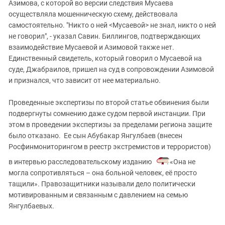
Азимова, с которой во версии следствия Мусаева
осуществляла мошенническую схему, действовала
самостоятельно. "Никто о ней <Мусаевой> не знал, никто о ней
не говорил", - указал Савин. Биллингов, подтверждающих
взаимодействие Мусаевой и Азимовой также нет.
Единственный свидетель, который говорил о Мусаевой на
суде, Джабраилов, пришел на суд в сопровождении Азимовой
и признался, что зависит от нее материально.
Проведенные экспертизы по второй статье обвинения были
подвергнуты сомнению даже судом первой инстанции. При
этом в проведении экспертизы за пределами региона защите
было отказано. Ее сын Абубакар Янгулбаев (внесен
Росфинмониторингом в реестр экстремистов и террористов)
в интервью расследовательскому изданию
: «Она не
могла сопротивляться – она больной человек, её просто
тащили». Правозащитники называли дело политически
мотивированным и связанным с давлением на семью
Янгулбаевых.