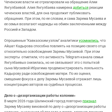
Чеченские власти не отреагировали на обращение Алии
Янгулбаевой. Алия Янгулбаева намерена
добиться
реакции
чеченских властей, для она продолжит публиковать
обращения. При этом, по ее словам, и сама Зарема Мусаева и
ее семья возлагают надежды на обмен заключенными между
Россией и Западом.
Опрошенные "Кавказским узлом" аналитики
усомнились
, что
Айшат Кадырова способна повлиять на позицию своего отца
относительно освобождения Заремы Мусаевой. При этом
эксперты отметили, что активность Telegram‑канала семьи
Янгулбаевых
снизилась, но не связывают это с попыткой
сына Мусаевой Ибрагима продемонстрировать лояльность
Кадырову ради освобождения матери. По их оценке,
смещение фокуса к делу
Заремы Мусаевой
отражает лишь
концентрацию авторов на судебных процессах.
Дело о «дезорганизации работы колонии»
В марте 2026 года Шалинский горсуд повторно
признал
Зарему Мусаеву виновной по делу о «дезорганизации работы
колонии» и назначил ей три года и десять месяцев лишения