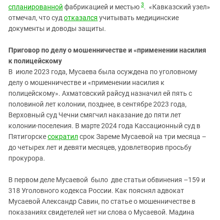
3
спланированной
фабрикацией и местью
. «Кавказский узел»
отмечал, что суд
отказался
учитывать медицинские
документы и доводы защиты.
Приговор по делу о мошенничестве и «применении насилия
к полицейскому
В июле 2023 года, Мусаева была осуждена по уголовному
делу о мошенничестве и «применении насилия к
полицейскому». Ахматовский райсуд назначил ей пять с
половиной лет колонии, позднее, в сентябре 2023 года,
Верховный суд Чечни смягчил наказание до пяти лет
колонии‑поселения. В марте 2024 года Кассационный суд в
Пятигорске
сократил
срок Зареме Мусаевой на три месяца –
до четырех лет и девяти месяцев, удовлетворив просьбу
прокурора.
В первом деле Мусаевой было две статьи обвинения –159 и
318 Уголовного кодекса России. Как пояснял адвокат
Мусаевой Александр Савин, по статье о мошенничестве в
показаниях свидетелей нет ни слова о Мусаевой. Мадина