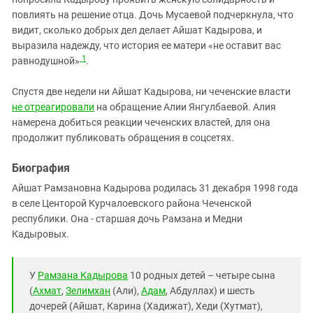
Южный Кавказ
повлиять на решение отца. Дочь Мусаевой подчеркнула, что
ЮФО
видит, сколько добрых дел делает Айшат Кадырова, и
выразила надежду, что история ее матери «не оставит вас
1
равнодушной»
.
Спустя две недели ни Айшат Кадырова, ни чеченские власти
не отреагировали
на обращение Алии Янгулбаевой. Алия
намерена добиться реакции чеченских властей, для она
продолжит публиковать обращения в соцсетях.
Биография
Айшат Рамзановна Кадырова родилась 31 декабря 1998 года
в селе Центорой Курчалоевского района Чеченской
республики. Она - старшая дочь Рамзана и Медни
Кадыровых.
У
Рамзана Кадырова
10 родных детей – четыре сына
(
Ахмат
,
Зелимхан
(Али),
Адам
, Абдуллах) и шесть
дочерей (Айшат, Карина (Хадижат), Хеди (Хутмат),