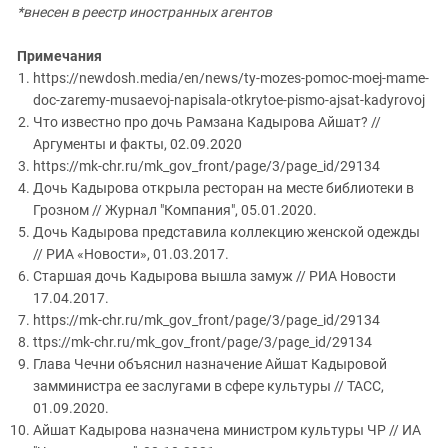
*внесен в реестр иностранных агентов
Примечания
https://newdosh.media/en/news/ty-mozes-pomoc-moej-mame-
doc-zaremy-musaevoj-napisala-otkrytoe-pismo-ajsat-kadyrovoj
Что известно про дочь Рамзана Кадырова Айшат? //
Аргументы и факты, 02.09.2020
https://mk-chr.ru/mk_gov_front/page/3/page_id/29134
Дочь Кадырова открыла ресторан на месте библиотеки в
Грозном // Журнал "Компания", 05.01.2020.
Дочь Кадырова представила коллекцию женской одежды
// РИА «Новости», 01.03.2017.
Старшая дочь Кадырова вышла замуж // РИА Новости
17.04.2017.
https://mk-chr.ru/mk_gov_front/page/3/page_id/29134
ttps://mk-chr.ru/mk_gov_front/page/3/page_id/29134
Глава Чечни объяснил назначение Айшат Кадыровой
замминистра ее заслугами в сфере культуры // ТАСС,
01.09.2020.
Айшат Кадырова назначена министром культуры ЧР // ИА