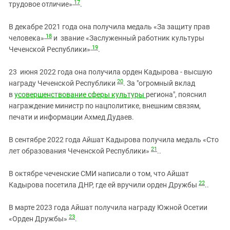
17
трудовое отличие»
.
В декабре 2021 года она получила медаль «За защиту прав
18
человека»
и звание «Заслуженный работник культуры
19
Чеченской Республики»
.
23 июня 2022 года она получила орден Кадырова - высшую
20
награду Чеченской Республики
. За "огромный вклад
в
усовершенствование сферы культуры
региона", пояснил
награждение министр по нацполитике, внешним связям,
печати и информации Ахмед Дудаев.
В сентябре 2022 года Айшат Кадырова получила медаль «Сто
21
лет образования Чеченской Республики»
..
В октябре чеченские СМИ написали о том, что Айшат
22
Кадырова посетила ДНР, где ей вручили орден Дружбы
..
В марте 2023 года Айшат получила награду Южной Ocетии
23
«Орден Дружбы»
.