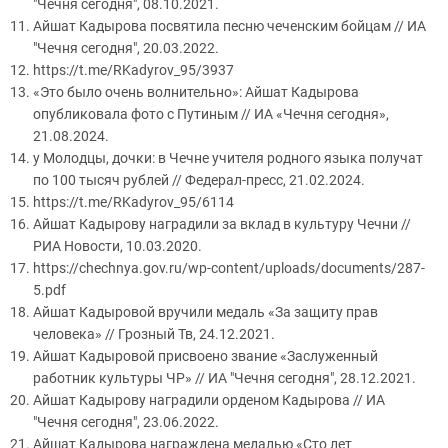
"Чечня сегодня", 08.10.2021.
Айшат Кадырова посвятила песню чеченским бойцам // ИА
"Чечня сегодня", 20.03.2022.
https://t.me/RKadyrov_95/3937
«Это было очень волнительно»: Айшат Кадырова
опубликовала фото с Путиным // ИА «Чечня сегодня»,
21.08.2024.
у Молодцы, дочки: в Чечне учителя родного языка получат
по 100 тысяч рублей // Федерал-пресс, 21.02.2024.
https://t.me/RKadyrov_95/6114
Айшат Кадырову наградили за вклад в культуру Чечни //
РИА Новости, 10.03.2020.
https://chechnya.gov.ru/wp-content/uploads/documents/287-
5.pdf
Айшат Кадыровой вручили медаль «За защиту прав
человека» // Грозный Тв, 24.12.2021.
Айшат Кадыровой присвоено звание «Заслуженный
работник культуры ЧР» // ИА "Чечня сегодня", 28.12.2021.
Айшат Кадырову наградили орденом Кадырова // ИА
"Чечня сегодня", 23.06.2022.
Айшат Кадырова награждена медалью «Сто лет