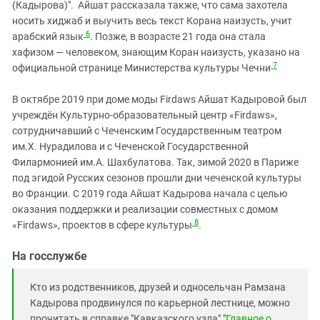
(Кадырова)". Айшат рассказала также, что сама захотела
носить хиджаб и выучить весь текст Корана наизусть, учит
6
арабский язык
. Позже, в возрасте 21 года она стала
хафизом — человеком, знающим Коран наизусть, указано на
7
официальной странице Министерства культуры Чечни
В октябре 2019 при доме моды Firdaws Айшат Кадыровой был
учреждён Культурно-образовательный центр «Firdaws»,
сотрудничавший с Чеченским Государственным театром
им.Х. Нурадилова и с Чеченской Государственной
Филармонией им.А. Шахбулатова. Так, зимой 2020 в Париже
под эгидой Русских сезонов прошли дни чеченской культуры
во Франции. С 2019 года Айшат Кадырова начала с целью
оказания поддержки и реализации совместных с домом
8
«Firdaws», проектов в сфере культуры
.
На госслужбе
Кто из родственников, друзей и односельчан Рамзана
Кадырова продвинулся по карьерной лестнице, можно
прочитать в справке "Кавказского узла" "
Главное о