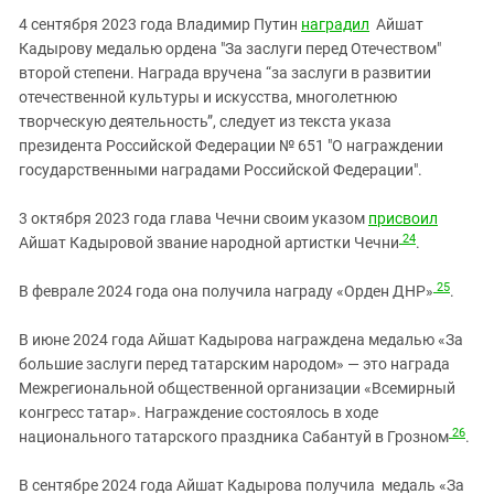
4 сентября 2023 года Владимир Путин
наградил
Айшат
Кадырову медалью ордена "За заслуги перед Отечеством"
второй степени. Награда вручена “за заслуги в развитии
отечественной культуры и искусства, многолетнюю
творческую деятельность”, следует из текста указа
президента Российской Федерации № 651 "О награждении
государственными наградами Российской Федерации".
3 октября 2023 года глава Чечни своим указом
присвоил
24
Айшат Кадыровой звание народной артистки Чечни
.
25
В феврале 2024 года она получила награду «Орден ДНР»
.
В июне 2024 года Айшат Кадырова награждена медалью «За
большие заслуги перед татарским народом» — это награда
Межрегиональной общественной организации «Всемирный
конгресс татар». Награждение состоялось в ходе
26
национального татарского праздника Сабантуй в Грозном
.
В сентябре 2024 года Айшат Кадырова получила медаль «За