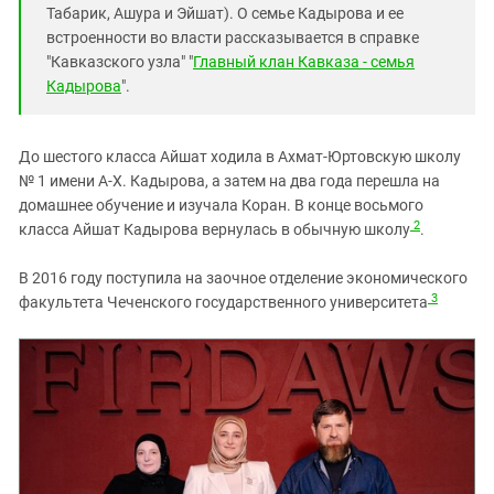
Табарик, Ашура и Эйшат). О семье Кадырова и ее
встроенности во власти рассказывается в справке
"Кавказского узла" "
Главный клан Кавказа - семья
Кадырова
".
До шестого класса Айшат ходила в Ахмат-Юртовскую школу
№ 1 имени А-Х. Кадырова, а затем на два года перешла на
домашнее обучение и изучала Коран. В конце восьмого
2
класса Айшат Кадырова вернулась в обычную школу
.
В 2016 году поступила на заочное отделение экономического
3
факультета Чеченского государственного университета