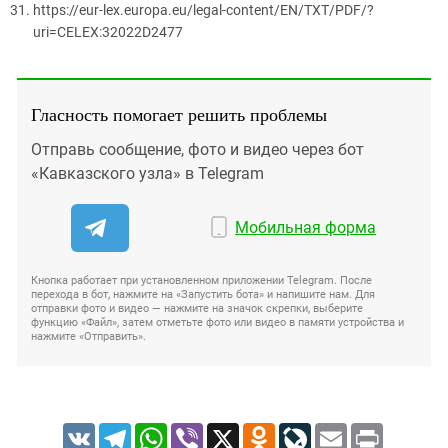
https://eur-lex.europa.eu/legal-content/EN/TXT/PDF/?
uri=CELEX:32022D2477
Гласность помогает решить проблемы
Отправь сообщение, фото и видео через бот
«Кавказского узла» в Telegram
Мобильная форма
Кнопка работает при установленном приложении Telegram. После
перехода в бот, нажмите на «Запустить бота» и напишите нам. Для
отправки фото и видео — нажмите на значок скрепки, выберите
функцию «Файл», затем отметьте фото или видео в памяти устройства и
нажмите «Отправить».
VK
Telegram
WhatsApp
Viber
X
Odnoklassniki
LiveJournal
Email
Print