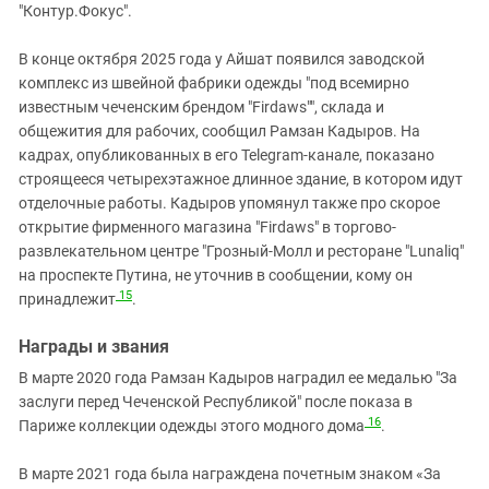
"Контур.Фокус".
В конце октября 2025 года у Айшат появился заводской
комплекс из швейной фабрики одежды "под всемирно
известным чеченским брендом "Firdaws"", склада и
общежития для рабочих, сообщил Рамзан Кадыров. На
кадрах, опубликованных в его Telegram-канале, показано
строящееся четырехэтажное длинное здание, в котором идут
отделочные работы. Кадыров упомянул также про скорое
открытие фирменного магазина "Firdaws" в торгово-
развлекательном центре "Грозный-Молл и ресторане "Lunaliq"
на проспекте Путина, не уточнив в сообщении, кому он
15
принадлежит
.
Награды и звания
В марте 2020 года Рамзан Кадыров наградил ее медалью "За
заслуги перед Чеченской Республикой" после показа в
16
Париже коллекции одежды этого модного дома
.
В марте 2021 года была награждена почетным знаком «За