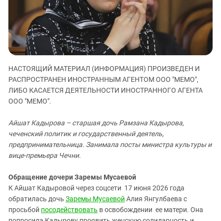
ЗАСТАВЛЯЕТ
Дагестан
КАВКАЗ ЗА ПАЛЕСТИНУ
Ингушетия
ИНАКОМЫСЛИЕ В ЧЕЧНЕ
Кабардино-Балкария
ПРЕСЛЕДОВАНИЕ АКТИВИСТОВ
МОБИЛИЗАЦИЯ И ПРОТЕСТЫ
Калмыкия
НАСТОЯЩИЙ МАТЕРИАЛ (ИНФОРМАЦИЯ) ПРОИЗВЕДЕН И
Карачаево-Черкесия
РАСПРОСТРАНЕН ИНОСТРАННЫМ АГЕНТОМ ООО "МЕМО",
Краснодарский край
ЛИБО КАСАЕТСЯ ДЕЯТЕЛЬНОСТИ ИНОСТРАННОГО АГЕНТА
Нагорный Карабах
ООО "МЕМО".
Российская Федерация
Айшат Кадырова – старшая дочь Рамзана Кадырова,
Ростовская область
чеченский политик и государственный деятель,
предпринимательница. Занимала посты министра культуры и
Северная Осетия - Алания
вице-премьера Чечни.
СКФО
Ставропольский край
Обращение дочери Заремы Мусаевой
К Айшат Кадыровой через соцсети 17 июня 2026 года
Чечня
обратилась дочь
Заремы Мусаевой
Алия Янгулбаева с
Южная Осетия
просьбой
посодействовать
в освобождении ее матери. Она
попросила Кадырову проявить женскую солидарность и