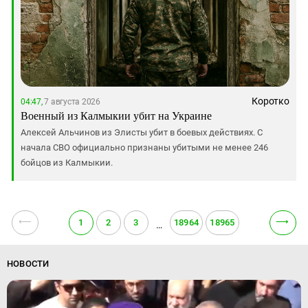
Коротко
04:47,
7 августа 2026
Военный из Калмыкии убит на Украине
Алексей Альчинов из Элисты убит в боевых действиях. С
начала СВО официально признаны убитыми не менее 246
бойцов из Калмыкии.
⟵
⟶
1
2
3
18964
18965
…
НОВОСТИ