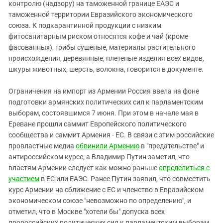
контролю (надзору) на таможенной границе ЕАЭС и
таможенной территории Евразийского экономического
союза. К подкарантинной продукции с низким
фитосанитарным риском относятся кофе и чай (кроме
фасованных), грибы сушеные, материалы растительного
происхождения, деревянные, плетеные изделия всех видов,
шкуры животных, шерсть, волокна, говорится в документе.
Ограничения на импорт из Армении Россия ввела на фоне
подготовки армянских политических сил к парламентским
выборам, состоявшимся 7 июня. При этом в начале мая в
Ереване прошли саммит Европейского политического
сообщества и саммит Армения - ЕС. В связи с этим российские
провластные медиа
обвинили Армению
в "предательстве" и
антироссийском курсе, а Владимир Путин заметил, что
властям Армении следует как можно раньше
определиться с
участием
в ЕС или ЕАЭС. Ранее Путин заявил, что совместить
курс Армении на сближение с ЕС и членство в Евразийском
экономическом союзе "невозможно по определению", и
отметил, что в Москве "хотели бы" допуска всех
пророссийских политических сил к парламентским выборам