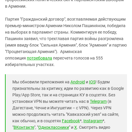
в Армении.
Партия "Гражданский договор", возглавляемая действующим
премьер-министром Армении Николом Пашиняном, победила
на выборах в парламент страны. Комментируя ее победу,
Пашинян заявил, что трехглавая партия войны разгромлена
(имея ввиду блок "Сильная Армения", блок "Армения" и партию
"Процветающая Армения"). Армянская
оппозиция
потребовала
пересчета голосов на 555
избирательных участках.
Мы обновили приложения на
Android
и
IOS
! Будем
признательны за критику, идеи по развитию как в Google
Play/App Store, так и на страницах КУ в соцсетях. Без
установки VPN вы можете читать нас в
Telegram
(в
Дагестане, Чечне и Ингушетии – с VPN). Через VPN
можно продолжать читать "Кавказский узел" на сайте,
как обычно, и в соцсетях
Facebook
*,
Instagram
*,
"
ВКонтакте
", "
Одноклассники
" и
X
. Смотреть видео