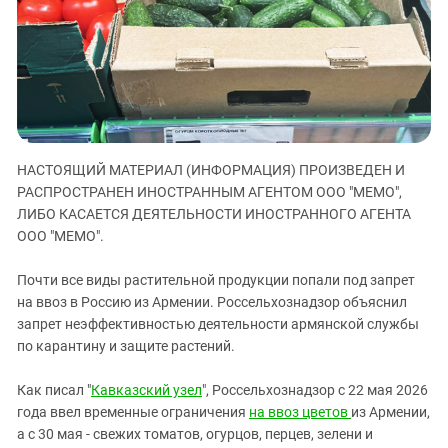
ЗАСТАВЛЯЕТ
Дагестан
КАВКАЗ ЗА ПАЛЕСТИНУ
Ингушетия
ИНАКОМЫСЛИЕ В ЧЕЧНЕ
Кабардино-Балкария
ПРЕСЛЕДОВАНИЕ АКТИВИСТОВ
МОБИЛИЗАЦИЯ И ПРОТЕСТЫ
Калмыкия
Карачаево-Черкесия
НАСТОЯЩИЙ МАТЕРИАЛ (ИНФОРМАЦИЯ) ПРОИЗВЕДЕН И
Краснодарский край
РАСПРОСТРАНЕН ИНОСТРАННЫМ АГЕНТОМ ООО "МЕМО",
Нагорный Карабах
ЛИБО КАСАЕТСЯ ДЕЯТЕЛЬНОСТИ ИНОСТРАННОГО АГЕНТА
Российская Федерация
ООО "МЕМО".
Ростовская область
Почти все виды растительной продукции попали под запрет
Северная Осетия - Алания
на ввоз в Россию из Армении. Россельхознадзор объяснил
запрет неэффективностью деятельности армянской службы
СКФО
по карантину и защите растений.
Ставропольский край
Чечня
Как писал "
Кавказский узел
", Россельхознадзор с 22 мая 2026
года ввел временные ограничения
на ввоз цветов
из Армении,
Южная Осетия
а с 30 мая - свежих томатов, огурцов, перцев, зелени и