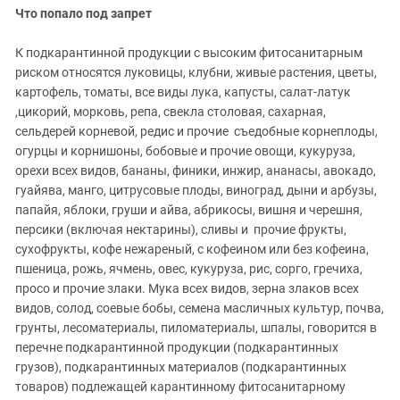
Что попало под запрет
К подкарантинной продукции с высоким фитосанитарным
риском относятся луковицы, клубни, живые растения, цветы,
картофель, томаты, все виды лука, капусты, салат-латук
,цикорий, морковь, репа, свекла столовая, сахарная,
сельдерей корневой, редис и прочие съедобные корнеплоды,
огурцы и корнишоны, бобовые и прочие овощи, кукуруза,
орехи всех видов, бананы, финики, инжир, ананасы, авокадо,
гуайява, манго, цитрусовые плоды, виноград, дыни и арбузы,
папайя, яблоки, груши и айва, абрикосы, вишня и черешня,
персики (включая нектарины), сливы и прочие фрукты,
сухофрукты, кофе нежареный, с кофеином или без кофеина,
пшеница, рожь, ячмень, овес, кукуруза, рис, сорго, гречиха,
просо и прочие злаки. Мука всех видов, зерна злаков всех
видов, солод, соевые бобы, семена масличных культур, почва,
грунты, лесоматериалы, пиломатериалы, шпалы, говорится в
перечне подкарантинной продукции (подкарантинных
грузов), подкарантинных материалов (подкарантинных
товаров) подлежащей карантинному фитосанитарному