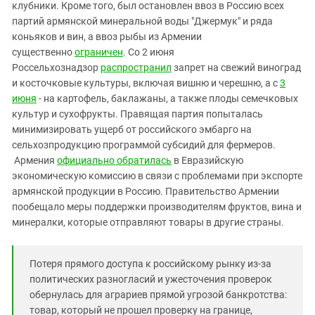
Южный Кавказ
клубники. Кроме того, был остановлен ввоз в Россию всех
партий армянской минеральной воды "Джермук" и ряда
ЮФО
коньяков и вин, а ввоз рыбы из Армении
существенно
ограничен
. Со 2 июня
Россельхознадзор
распространил
запрет на свежий виноград
и косточковые культуры, включая вишню и черешню, а с
3
июня
- на картофель, баклажаны, а также плоды семечковых
культур и сухофрукты. Правящая партия попыталась
минимизировать ущерб от российского эмбарго на
сельхозпродукцию программой субсидий для фермеров.
Армения
официально обратилась
в Евразийскую
экономическую комиссию в связи с проблемами при экспорте
армянской продукции в Россию. Правительство Армении
пообещало меры поддержки производителям фруктов, вина и
минералки, которые отправляют товары в другие страны.
Потеря прямого доступа к российскому рынку из-за
политических разногласий и ужесточения проверок
обернулась для аграриев прямой угрозой банкротства:
товар, который не прошел проверку на границе,