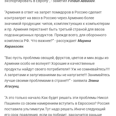
экспортировать в Европу”, - заметил
Firidun Abbasov
.
“Армения в ответ на запрет помидоров в Россию сделает
контрзапрет на ввоз в Россию через Армению более
значимой продукции: чипов, комплектующих к компьютерам
и пр. Армения перестанет быть третьей страной для ввоза
подсанкционных продуктов. Прежде всего, для оборонного
комплекса РФ. Что важнее?” - рассуждает
Марина
Киракосян
.
“Вас пусть проблема овощей, фруктов, цветов и мин.воды из
Армении особо не волнует! Хорошие и качественные
продукты найдут своего потребителя!! Уж не сомневайтесь!!!!
А запретами и запугиваниями вы не напугаете!!! Занимайтесь
лучше своими проблемами в стране!!!” - заявила
Элина
Атасунц
.
“А это только начало.Как будет решать эти проблемы Никол
Пашинян со своим намерением вступить в Евросоюз? Россия
поставила ультиматум.Тут надо решать.Иначе следующий
его срок правления, если он победит, закончится раньше