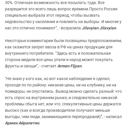
30%. Отличная возможность все посылать туда. Все
разрешится это всего лишь вопрос времени.Просто Россия
специально выбрала этот период, чтобы вызвать
недовольство у населения и повлиять на выборы. И многие у
нас это отлично понимают”, - возразила
Jilavyian Jilavyian
.
Некоторые комментарии были посвящены предположениям,
как скажется запрет ввоза в РФ на ценах продукции для
внутреннего потребителя. “Здесь есть и положительная
сторона медали все цены упали и народ может покупать
фрукты и овощи”, - считает
Armen Fljyan
.
“Не знаю у кого как, но вот какое наблюдение я сделал,
проходя по по району: никакие цены, ни на клубнику, ни на
помидоры, не опустились. Вывод можно сделать разный: что
есть спрос на внутреннем рынке, и следовательно никакой
проблемы сбыта нет, или что спекулятивные цены держатся
высоко (как и всегда производители получают меньше
выгоды, чем люди, занимающиеся перепродажей)”, - написал
Армен Айрапетян
.