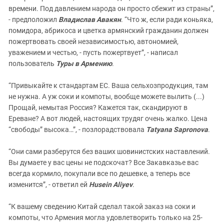
времени. Под давлением народа он просто сбежит из страны”,
- предположил
Владислав Авакян
. “Что ж, если ради коньяка,
помидора, абрикоса и цветка армянский гражданин должен
пожертвовать своей независимостью, автономией,
уважением и честью, - пусть пожертвует”, - написал
пользователь
Туры в Армению
.
“Привыкайте к стандартам ЕС. Ваша сельхозпродукция, там
не нужна. А уж соки и компоты, вообще можете вылить (...)
Прощай, немытая Россия? Кажется так, скандируют в
Ереване? А вот людей, настоящих трудяг очень жалко. Цена
“свободы” высока…”, - позлорадствовала
Tatyana Sapronova
.
“Они сами разберутся без ваших шовинистских наставлений.
Вы думаете у вас цены не подскочат? Все Закавказье вас
всегда кормило, покупали все по дешевке, а теперь все
изменится”, - ответил ей
Husein Aliyev
.
“К вашему сведению Китай сделал такой заказ на соки и
компоты, что Армения могла удовлетворить только на 25-