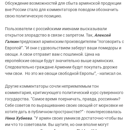
Обсуждение возможностей для сбыта армянской продукции
вне России стало для комментаторов поводом обозначить
свою политическую позицию.
Пользователи с российскими именами высказывали
открытое злорадство в связи с запретом. Так,
Алексей
Галкин
предложил армянским производителям “поговорить с
Европой”. “И они с удовольствием заберут ваши помидоры и
овощи. А свои отправит вам с пошлиной. Цена на
европейские овощи будут значительно выше армянских.
Следовательно граждане Армении будут покупать дороже
чем свои. Но это же овощи свободной Европы”, - написал он.
Другие комментаторы сочли неприемлемым тон
комментария, критикующего политический курс суверенного
государства. “Самое время поерничать, правда, россиянин?
Себе советов по выращиванию своих овощей от морковки не
хотите дать в публичном пространстве?” - поинтересовалась
Нина Хубиева
. “У армян своих умников достаточно чтобы вы
им что то советовали. Вы шутите, но они вполне могут