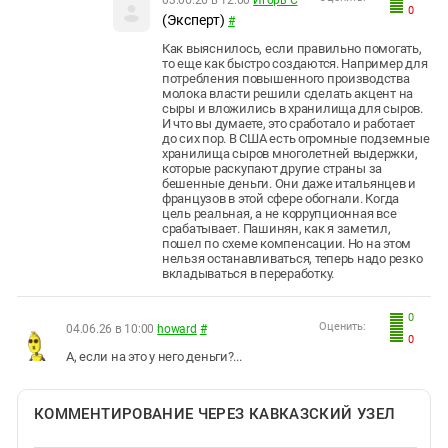
0
(Эксперт)
#
Как выяснилось, если правильно помогать,
то еще как быстро создаются. Например для
потребления повышенного производства
молока власти решили сделать акцент на
сыры и вложились в хранилища для сыров.
И что вы думаете, это сработало и работает
до сих пор. В США есть огромные подземные
хранилища сыров многолетней выдержки,
которые раскупают другие страны за
бешенные деньги. Они даже итальянцев и
французов в этой сфере обогнали. Когда
цель реальная, а не коррупционная все
срабатывает. Пашинян, как я заметил,
пошел по схеме компенсации. Но на этом
нельзя останавливаться, теперь надо резко
вкладываться в переработку.
0
Оценить:
04.06.26 в 10:00
howard
#
0
А, если на это у него деньги?...
КОММЕНТИРОВАНИЕ ЧЕРЕЗ КАВКАЗСКИЙ УЗЕЛ