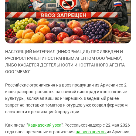
ЗАСТАВЛЯЕТ
Дагестан
КАВКАЗ ЗА ПАЛЕСТИНУ
Ингушетия
ИНАКОМЫСЛИЕ В ЧЕЧНЕ
Кабардино-Балкария
ПРЕСЛЕДОВАНИЕ АКТИВИСТОВ
МОБИЛИЗАЦИЯ И ПРОТЕСТЫ
Калмыкия
Карачаево-Черкесия
НАСТОЯЩИЙ МАТЕРИАЛ (ИНФОРМАЦИЯ) ПРОИЗВЕДЕН И
Краснодарский край
РАСПРОСТРАНЕН ИНОСТРАННЫМ АГЕНТОМ ООО "МЕМО",
Нагорный Карабах
ЛИБО КАСАЕТСЯ ДЕЯТЕЛЬНОСТИ ИНОСТРАННОГО АГЕНТА
Российская Федерация
ООО "МЕМО".
Ростовская область
Российские ограничения на ввоз продукции из Армении со 2
Северная Осетия - Алания
июня распространяются на свежий виноград и косточковые
культуры, включая вишню и черешню. Введенный ранее
СКФО
запрет на поставки томатов и огурцов уже создал фермерам
Ставропольский край
сложности с реализацией продукции.
Чечня
Как писал "
Кавказский узел
", Россельхознадзор с 22 мая 2026
Южная Осетия
года ввел временные ограничения
на ввоз цветов
из Армении,