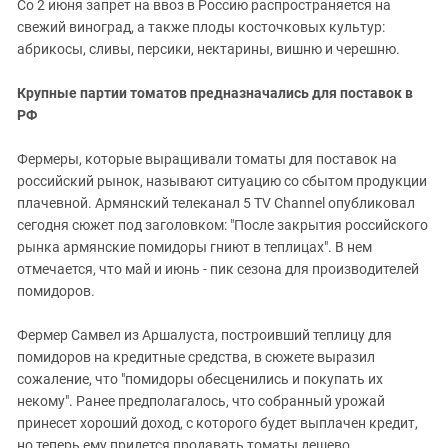
Со 2 июня запрет на ввоз в Россию распространяется на
свежий виноград, а также плоды косточковых культур:
абрикосы, сливы, персики, нектарины, вишню и черешню.
Крупные партии томатов предназначались для поставок в
РФ
Фермеры, которые выращивали томаты для поставок на
российский рынок, называют ситуацию со сбытом продукции
плачевной. Армянский телеканал 5 TV Channel опубликовал
сегодня сюжет под заголовком: "После закрытия российского
рынка армянские помидоры гниют в теплицах". В нем
отмечается, что май и июнь - пик сезона для производителей
помидоров.
Фермер Самвел из Аршалуста, построивший теплицу для
помидоров на кредитные средства, в сюжете выразил
сожаление, что "помидоры обесценились и покупать их
некому". Ранее предполагалось, что собранный урожай
принесет хороший доход, с которого будет выплачен кредит,
но теперь ему придется продавать томаты дешево.