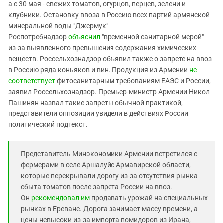
Южный Кавказ
а с 30 мая - свежих томатов, огурцов, перцев, зелени и
клубники. Остановку ввоза в Россию всех партий армянской
ЮФО
минеральной воды "Джермук"
Роспотребнадзор
объяснил
"временной санитарной мерой"
из-за выявленного превышения содержания химических
веществ. Россельхознадзор объявил также о запрете на ввоз
в Россию ряда коньяков и вин. Продукция из Армении
не
соответствует
фитосанитарным требованиям ЕАЭС и России,
заявил Россельхознадзор. Премьер-министр Армении Никол
Пашинян назвал такие запреты обычной практикой,
представители оппозиции увидели в действиях России
политический подтекст.
Представитель Минэкономики Армении встретился с
фермерами в селе Аршалуйс Армавирской области,
которые перекрывали дорогу из-за отсутствия рынка
сбыта томатов после запрета России на ввоз.
Он
рекомендовал им
продавать урожай на специальных
рынках в Ереване. Дорога занимает массу времени, а
цены невысоки из-за импорта помидоров из Ирана,