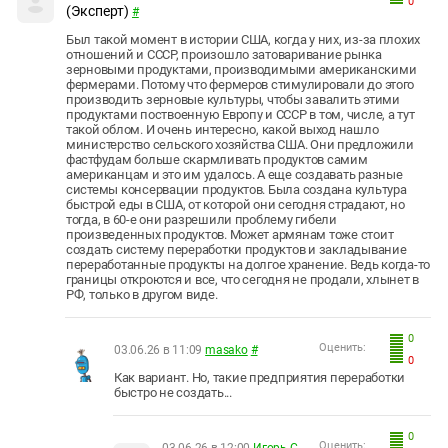
0
(Эксперт)
#
Был такой момент в истории США, когда у них, из-за плохих
отношений и СССР, произошло затоваривание рынка
зерновыми продуктами, производимыми американскими
фермерами. Потому что фермеров стимулировали до этого
производить зерновые культуры, чтобы завалить этими
продуктами поствоенную Европу и СССР в том, числе, а тут
такой облом. И очень интересно, какой выход нашло
министерство сельского хозяйства США. Они предложили
фастфудам больше скармливать продуктов самим
американцам и это им удалось. А еще создавать разные
системы консервации продуктов. Была создана культура
быстрой еды в США, от которой они сегодня страдают, но
тогда, в 60-е они разрешили проблему гибели
произведенных продуктов. Может армянам тоже стоит
создать систему переработки продуктов и закладывание
переработанные продукты на долгое хранение. Ведь когда-то
границы откроются и все, что сегодня не продали, хлынет в
РФ, только в другом виде.
0
Оценить:
03.06.26 в 11:09
masako
#
0
Как вариант. Но, такие предприятия переработки
быстро не создать...
0
Оценить:
03.06.26 в 12:00
Игорь С