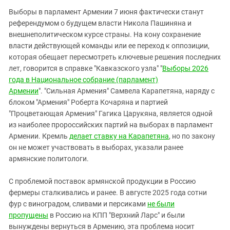
Выборы в парламент Армении 7 июня фактически станут
референдумом о будущем власти Никола Пашиняна и
внешнеполитическом курсе страны. На кону сохранение
власти действующей команды или ее переход к оппозиции,
которая обещает пересмотреть ключевые решения последних
лет, говорится в справке "Кавказского узла" "
Выборы 2026
года в Национальное собрание (парламент)
Армении
". "Сильная Армения" Самвела Карапетяна, наряду с
блоком "Армения" Роберта Кочаряна и партией
"Процветающая Армения" Гагика Царукяна, является одной
из наиболее пророссийских партий на выборах в парламент
Армении. Кремль
делает ставку на Карапетяна
, но по закону
он не может участвовать в выборах, указали ранее
армянские политологи.
С проблемой поставок армянской продукции в Россию
фермеры сталкивались и ранее. В августе 2025 года сотни
фур с виноградом, сливами и персиками
не были
пропущены
в Россию на КПП "Верхний Ларс" и были
вынуждены вернуться в Армению, эта проблема носит