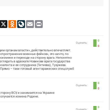
App
Viber
X
Odnoklassniki
LiveJournal
Email
Print
0
Оценить:
0
м органам власти», действительно впечатляет.
аспространение военных фейков», это ничто, по
измене и переходе на сторону врага. Непонятно
глядеть в адвокате Новикове врага государства
агента и ее сотрудника (Титиева), Тухужева.
 Прямо – таки готовый агент вражеских спецслужб
0
Оценить:
0
сторону ВСУ, и занимается на Украине
получается измена Родине.
0
Оценить: