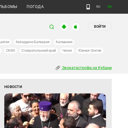
ЛЬБОМЫ
ПОГОДА
RU
EN
ВОЙТИ
шетия
Кабардино-Балкария
Калмыкия
СКФО
Ставропольский край
Чечня
Южная Осетия
Экокатастрофа на Кубани
НОВОСТИ