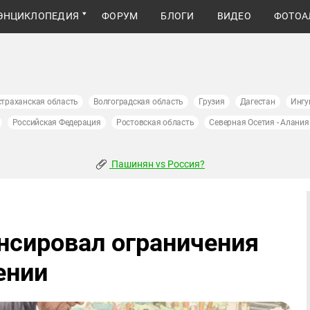
ЭНЦИКЛОПЕДИЯ
ФОРУМ
БЛОГИ
ВИДЕО
ФОТОА
страханская область
Волгоградская область
Грузия
Дагестан
Ингу
Российская Федерация
Ростовская область
Северная Осетия - Алания
Пашинян vs Россия?
нсировал ограничения
ении