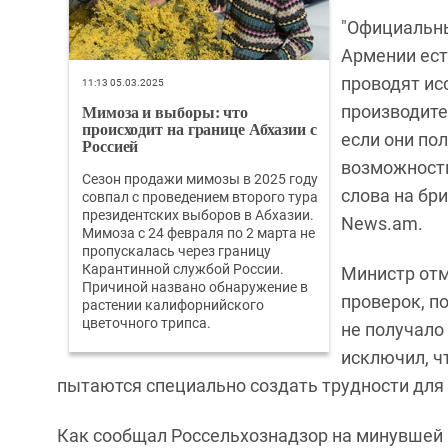
"Официальны
Армении ест
проводят ис
11:13 05.03.2025
Мимоза и выборы: что
производите
происходит на границе Абхазии с
если они по
Россией
возможность 
Сезон продажи мимозы в 2025 году
слова на бр
совпал с проведением второго тура
президентских выборов в Абхазии.
News.am.
Мимоза с 24 февраля по 2 марта не
пропускалась через границу
Карантинной службой России.
Министр отм
Причиной названо обнаружение в
проверок, п
растении калифорнийского
цветочного трипса.
не получало 
исключил, ч
пытаются специально создать трудности для
Как сообщал Россельхознадзор на минувшей 