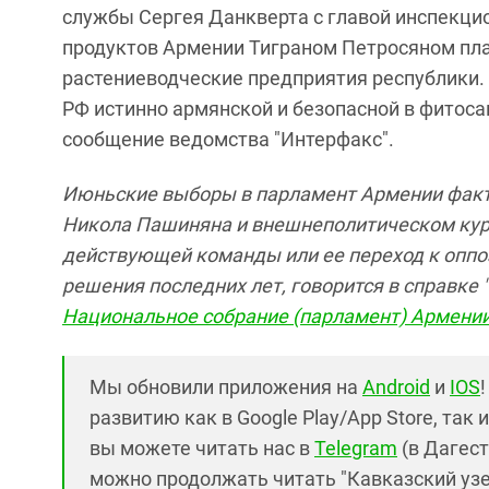
службы Сергея Данкверта с главой инспекци
продуктов Армении Тиграном Петросяном пла
растениеводческие предприятия республики. 
РФ истинно армянской и безопасной в фитоса
сообщение ведомства "Интерфакс".
Июньские выборы в парламент Армении факт
Никола Пашиняна и внешнеполитическом курс
действующей команды или ее переход к опп
решения последних лет, говорится в справке "
Национальное собрание (парламент) Армени
Мы обновили приложения на
Android
и
IOS
развитию как в Google Play/App Store, так 
вы можете читать нас в
Telegram
(в Дагест
можно продолжать читать "Кавказский узел"