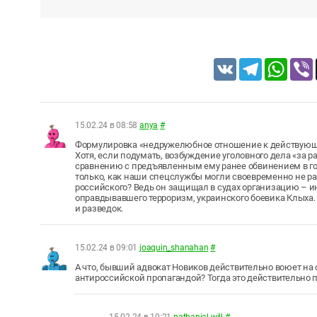
VK
Telegram
Whats
15.02.24 в 08:58
anya
#
Формулировка «недружелюбное отношение к действующи
Хотя, если подумать, возбуждение уголовного дела «за р
сравнению с предъявленным ему ранее обвинением в гос
только, как наши спецслужбы могли своевременно не раз
российского? Ведь он защищал в судах организацию – ино
оправдывавшего терроризм, украинского боевика Клыха.
и разведок.
15.02.24 в 09:01
joaquin_shanahan
#
А что, бывший адвокат Новиков действительно воюет на 
антироссийской пропагандой? Тогда это действительно 