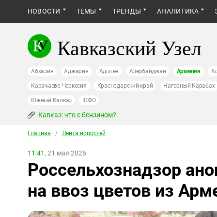
НОВОСТИ
ТЕМЫ
ТРЕНДЫ
АНАЛИТИКА
Кавказский Узел
Абхазия
Аджария
Адыгея
Азербайджан
Армения
А
Карачаево-Черкесия
Краснодарский край
Нагорный Карабах
Южный Кавказ
ЮФО
Кавказ: что с бензином?
Главная
/
Лента новостей
11:41,
21 мая 2026
Россельхознадзор ано
на ввоз цветов из Арм