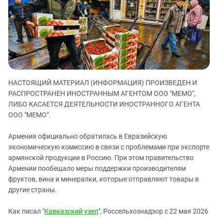
ЗАСТАВЛЯЕТ
Дагестан
КАВКАЗ ЗА ПАЛЕСТИНУ
Ингушетия
ИНАКОМЫСЛИЕ В ЧЕЧНЕ
Кабардино-Балкария
ПРЕСЛЕДОВАНИЕ АКТИВИСТОВ
МОБИЛИЗАЦИЯ И ПРОТЕСТЫ
Калмыкия
Карачаево-Черкесия
НАСТОЯЩИЙ МАТЕРИАЛ (ИНФОРМАЦИЯ) ПРОИЗВЕДЕН И
Краснодарский край
РАСПРОСТРАНЕН ИНОСТРАННЫМ АГЕНТОМ ООО "МЕМО",
Нагорный Карабах
ЛИБО КАСАЕТСЯ ДЕЯТЕЛЬНОСТИ ИНОСТРАННОГО АГЕНТА
Российская Федерация
ООО "МЕМО".
Ростовская область
Армения официально обратилась в Евразийскую
Северная Осетия - Алания
экономическую комиссию в связи с проблемами при экспорте
армянской продукции в Россию. При этом правительство
СКФО
Армении пообещало меры поддержки производителям
Ставропольский край
фруктов, вина и минералки, которые отправляют товары в
Чечня
другие страны.
Южная Осетия
Как писал "
Кавказский узел
", Россельхознадзор с 22 мая 2026