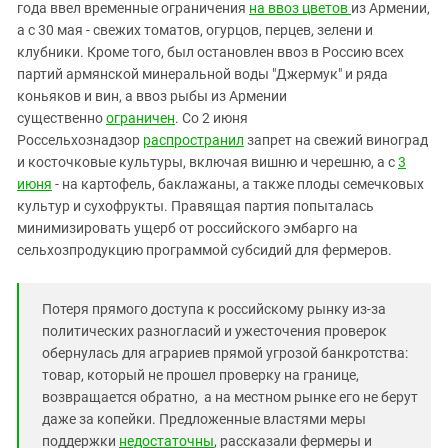
Южный Кавказ
года ввел временные ограничения
на ввоз цветов
из Армении,
а с 30 мая - свежих томатов, огурцов, перцев, зелени и
ЮФО
клубники. Кроме того, был остановлен ввоз в Россию всех
партий армянской минеральной воды "Джермук" и ряда
коньяков и вин, а ввоз рыбы из Армении
существенно
ограничен
. Со 2 июня
Россельхознадзор
распространил
запрет на свежий виноград
и косточковые культуры, включая вишню и черешню, а с
3
июня
- на картофель, баклажаны, а также плоды семечковых
культур и сухофрукты. Правящая партия попыталась
минимизировать ущерб от российского эмбарго на
сельхозпродукцию программой субсидий для фермеров.
Потеря прямого доступа к российскому рынку из-за
политических разногласий и ужесточения проверок
обернулась для аграриев прямой угрозой банкротства:
товар, который не прошел проверку на границе,
возвращается обратно, а на местном рынке его не берут
даже за копейки. Предложенные властями меры
поддержки
недостаточны
, рассказали фермеры и