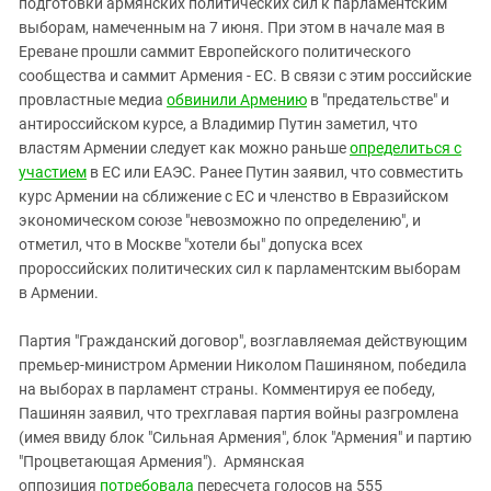
подготовки армянских политических сил к парламентским
выборам, намеченным на 7 июня. При этом в начале мая в
Ереване прошли саммит Европейского политического
сообщества и саммит Армения - ЕС. В связи с этим российские
провластные медиа
обвинили Армению
в "предательстве" и
антироссийском курсе, а Владимир Путин заметил, что
властям Армении следует как можно раньше
определиться с
участием
в ЕС или ЕАЭС. Ранее Путин заявил, что совместить
курс Армении на сближение с ЕС и членство в Евразийском
экономическом союзе "невозможно по определению", и
отметил, что в Москве "хотели бы" допуска всех
пророссийских политических сил к парламентским выборам
в Армении.
Партия "Гражданский договор", возглавляемая действующим
премьер-министром Армении Николом Пашиняном, победила
на выборах в парламент страны. Комментируя ее победу,
Пашинян заявил, что трехглавая партия войны разгромлена
(имея ввиду блок "Сильная Армения", блок "Армения" и партию
"Процветающая Армения"). Армянская
оппозиция
потребовала
пересчета голосов на 555