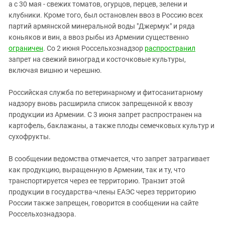
Южный Кавказ
а с 30 мая - свежих томатов, огурцов, перцев, зелени и
клубники. Кроме того, был остановлен ввоз в Россию всех
ЮФО
партий армянской минеральной воды "Джермук" и ряда
коньяков и вин, а ввоз рыбы из Армении существенно
ограничен
. Со 2 июня Россельхознадзор
распространил
запрет на свежий виноград и косточковые культуры,
включая вишню и черешню.
Российская служба по ветеринарному и фитосанитарному
надзору вновь расширила список запрещенной к ввозу
продукции из Армении. С 3 июня запрет распространен на
картофель, баклажаны, а также плоды семечковых культур и
сухофрукты.
В сообщении ведомства отмечается, что запрет затрагивает
как продукцию, выращенную в Армении, так и ту, что
транспортируется через ее территорию. Транзит этой
продукции в государства-члены ЕАЭС через территорию
России также запрещен, говорится в сообщении на сайте
Россельхознадзора.