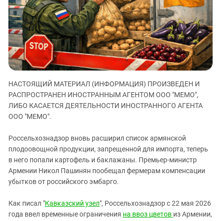
ЗАСТАВЛЯЕТ
Дагестан
КАВКАЗ ЗА ПАЛЕСТИНУ
Ингушетия
ИНАКОМЫСЛИЕ В ЧЕЧНЕ
Кабардино-Балкария
ПРЕСЛЕДОВАНИЕ АКТИВИСТОВ
МОБИЛИЗАЦИЯ И ПРОТЕСТЫ
Калмыкия
Карачаево-Черкесия
НАСТОЯЩИЙ МАТЕРИАЛ (ИНФОРМАЦИЯ) ПРОИЗВЕДЕН И
Краснодарский край
РАСПРОСТРАНЕН ИНОСТРАННЫМ АГЕНТОМ ООО "МЕМО",
Нагорный Карабах
ЛИБО КАСАЕТСЯ ДЕЯТЕЛЬНОСТИ ИНОСТРАННОГО АГЕНТА
Российская Федерация
ООО "МЕМО".
Ростовская область
Россельхознадзор вновь расширил список армянской
Северная Осетия - Алания
плодоовощной продукции, запрещенной для импорта, теперь
в него попали картофель и баклажаны. Премьер-министр
СКФО
Армении Никол Пашинян пообещал фермерам компенсации
Ставропольский край
убытков от российского эмбарго.
Чечня
Как писал "
Кавказский узел
", Россельхознадзор с 22 мая 2026
Южная Осетия
года ввел временные ограничения
на ввоз цветов
из Армении,