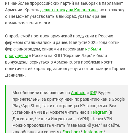
из наиболее пророссийских партий на выборах в парламент
Армении. Кремль
делает ставку на Карапетяна
, но по закону
он не может участвовать в выборах, указали ранее
армянские политологи.
С проблемой поставок армянской продукции в Россию
фермеры сталкивались и ранее. В августе 2025 года сотни
фур с виноградом, сливами и персиками
не были
пропущены
в Россию на КПП "Верхний Ларс" и были
вынуждены вернуться в Армению, эта проблема носит
политический характер, заявил депутат от оппозиции Гарник
Даниелян.
Мы обновили приложения на
Android
и
IOS
! Будем
признательны за критику, идеи по развитию как в Google
Play/App Store, так и на страницах КУ в соцсетях. Без
установки VPN вы можете читать нас в
Telegram
(в
Дагестане, Чечне и Ингушетии – с VPN). Через VPN
можно продолжать читать "Кавказский узел" на сайте,
как обычно, и в соцсетях
Facebook
*,
Instagram
*,