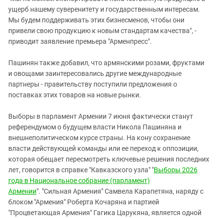
ущерб нашему суверенитету и государственным интересам.
Мы будем поддерживать этих бизнесменов, чтобы они
привели свою продукцию к новым стандартам качества", -
приводит заявление премьера "Арменпресс".
Пашинян также добавил, что армянскими розами, фруктами
и овощами заинтересовались другие международные
партнеры - правительству поступили предложения о
поставках этих товаров на новые рынки.
Выборы в парламент Армении 7 июня фактически станут
референдумом о будущем власти Никола Пашиняна и
внешнеполитическом курсе страны. На кону сохранение
власти действующей команды или ее переход к оппозиции,
которая обещает пересмотреть ключевые решения последних
лет, говорится в справке "Кавказского узла" "
Выборы 2026
года в Национальное собрание (парламент)
Армении
". "Сильная Армения" Самвела Карапетяна, наряду с
блоком "Армения" Роберта Кочаряна и партией
"Процветающая Армения" Гагика Царукяна, является одной