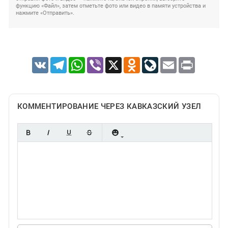
функцию «Файл», затем отметьте фото или видео в памяти устройства и
нажмите «Отправить».
VK
Telegram
WhatsApp
Viber
X
Odnoklassniki
LiveJournal
Email
Print
КОММЕНТИРОВАНИЕ ЧЕРЕЗ КАВКАЗСКИЙ УЗЕЛ