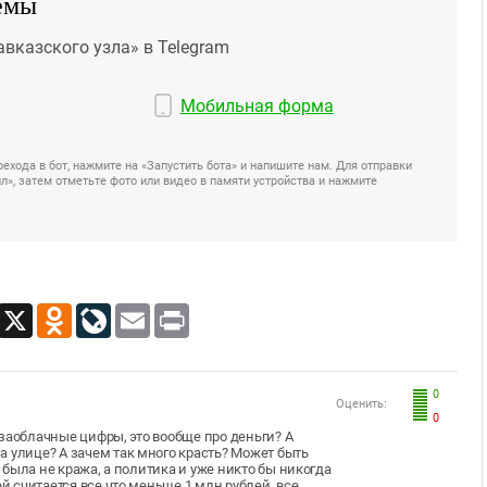
емы
авказского узла» в Telegram
Мобильная форма
ехода в бот, нажмите на «Запустить бота» и напишите нам. Для отправки
», затем отметьте фото или видео в памяти устройства и нажмите
App
Viber
X
Odnoklassniki
LiveJournal
Email
Print
0
Оценить:
0
о заоблачные цифры, это вообще про деньги? А
 улице? А зачем так много красть? Может быть
е была не кража, а политика и уже никто бы никогда
ей считается все что меньше 1 млн рублей, все