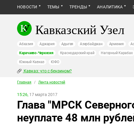
НОВОСТИ
ТЕМЫ
ТРЕНДЫ
АНАЛИТИКА
Кавказский Узел
Абхазия
Аджария
Адыгея
Азербайджан
Армения
А
Карачаево-Черкесия
Краснодарский край
Нагорный Карабах
Южный Кавказ
ЮФО
Кавказ: что с бензином?
Главная
/
Лента новостей
15:26,
17 марта 2017
Глава "МРСК Северного
неуплате 48 млн рубле