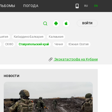
ЛЬБОМЫ
ПОГОДА
RU
EN
ВОЙТИ
шетия
Кабардино-Балкария
Калмыкия
СКФО
Ставропольский край
Чечня
Южная Осетия
Экокатастрофа на Кубани
НОВОСТИ