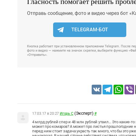
Гласность помогает решить пробл
Отправь сообщение, фото и видео через бот «К
TELEGRAM-БОТ
Кнопка работает при установленном приложении Telegram. После пер
фото и видео — нажмите на значок скрепки, выберите функцию «Файл
«Отправить».
VK
Telegram
Whats
(Эксперт)
17.03.17 в 20:27
Игорь С
#
4 млрд рублей спер и 48 млн рублей утаил... Это какие-т
может про комаров? А может про листья прошлогодние на
перед ним стоит задача украсть так много, что бы это уж
не наказал. В нашей стране действует система, что краж