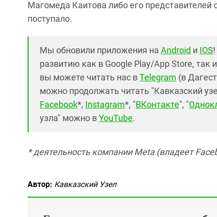
Магомеда Каитова либо его представителей о
поступало.
Мы обновили приложения на
Android
и
IOS
развитию как в Google Play/App Store, так 
вы можете читать нас в
Telegram
(в Дагест
можно продолжать читать "Кавказский узел"
Facebook
*,
Instagram
*, "
ВКонтакте
", "
Однок
узла" можно в
YouTube
.
* деятельность компании Meta (владеет Faceb
Автор:
Кавказский Узел