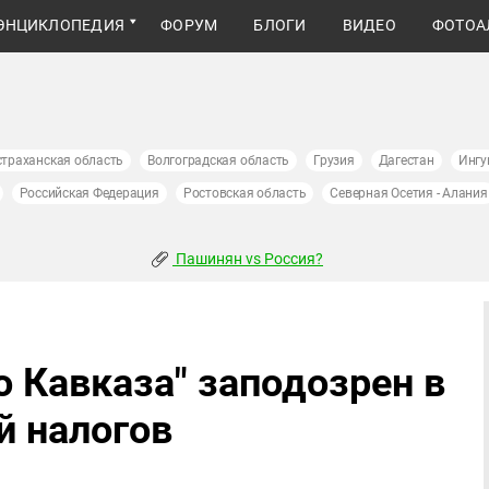
ЭНЦИКЛОПЕДИЯ
ФОРУМ
БЛОГИ
ВИДЕО
ФОТОА
страханская область
Волгоградская область
Грузия
Дагестан
Ингу
Российская Федерация
Ростовская область
Северная Осетия - Алания
Пашинян vs Россия?
 Кавказа" заподозрен в
й налогов