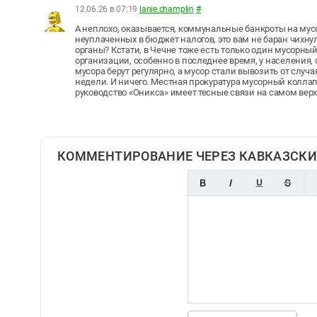
12.06.26 в 07:19
lanie.champlin
#
А неплохо, оказывается, коммунальные банкроты на му
неуплаченных в бюджет налогов, это вам не баран чихну
органы? Кстати, в Чечне тоже есть только один мусорный
организации, особенно в последнее время, у населения, 
мусора берут регулярно, а мусор стали вывозить от случая
недели. И ничего. Местная прокуратура мусорный коллапс 
руководство «Оникса» имеет тесные связи на самом верх
КОММЕНТИРОВАНИЕ ЧЕРЕЗ КАВКАЗСКИ