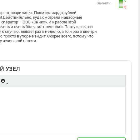
0
Оценить:
0
соре «наварились». Полмиллиарда рублей
л! Действительно, куда смотрели надзорные
 оператор – ООО «Оникс». И к работе этой
очень и очень большие претензии. Плату за вывоз
 к случаю. Бывает раз в неделю, а то и раз в две-три
просто в упор не видит. Скорее всего, потому, что
у чеченской власти.
Й УЗЕЛ