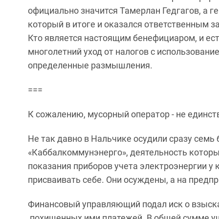
официально значится Тамерлан Гедгагов, а г
который в итоге и оказался ответственным за
Кто является настоящим бенефициаром, и есть 
многолетний уход от налогов с использование
определенные размышления.
===
К сожалению, мусорный оператор - не единс
Не так давно в Нальчике осудили сразу сем
«Каббалкоммунэнерго», деятельность которы
показания приборов учета электроэнергии у к
присваивать себе. Они осуждены, а на предп
Финансовый управляющий подал иск о взыск
похищенных ими платежей. В общей сумме ущ