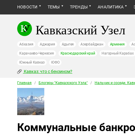
НОВОСТИ
ТЕМЫ
ТРЕНДЫ
АНАЛИТИКА
Кавказский Узел
Абхазия
Аджария
Адыгея
Азербайджан
Армения
А
Карачаево-Черкесия
Краснодарский край
Нагорный Карабах
Южный Кавказ
ЮФО
Кавказ: что с бензином?
Главная
/
Блогеры "Кавказского Узла"
/
Нальчик и соседи. Кав
Коммунальные банкро