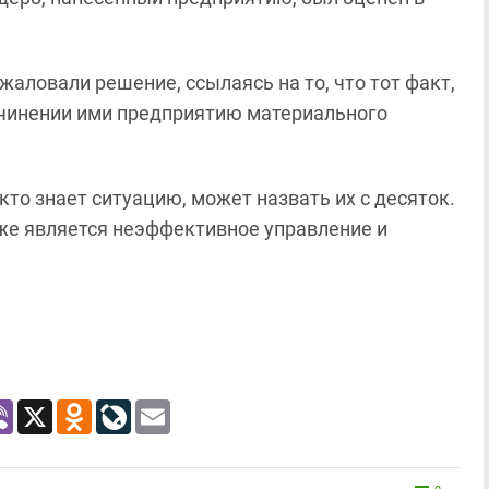
жаловали решение, ссылаясь на то, что тот факт,
ичинении ими предприятию материального
кто знает ситуацию, может назвать их с десяток.
 же является неэффективное управление и
atsApp
Viber
X
Odnoklassniki
LiveJournal
Email