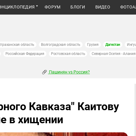
ЭНЦИКЛОПЕДИЯ
ФОРУМ
БЛОГИ
ВИДЕО
ФОТОА
страханская область
Волгоградская область
Грузия
Дагестан
Ингу
Российская Федерация
Ростовская область
Северная Осетия - Алания
Пашинян vs Россия?
рного Кавказа" Каитову
е в хищении