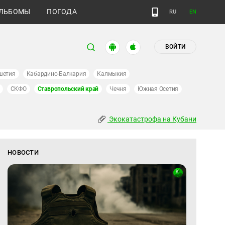
ЛЬБОМЫ
ПОГОДА
RU
EN
ВОЙТИ
шетия
Кабардино-Балкария
Калмыкия
СКФО
Ставропольский край
Чечня
Южная Осетия
Экокатастрофа на Кубани
НОВОСТИ