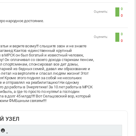
0
Оценить:
0
 про народное достояние.
0
Оценить:
0
татьи и верите всему!!! слышите звон и не знаете
! Магомед Каитов -единственный крупный
 в МРСК он был богатый и известный человек,
у! Он оплачивал со своего дохода старикам пенсии,
ал спортсменам, спонсировал все дет домы,
парней из бедных семей, давал им образование и
о летал на вертолете и спасал людям жизни! Этот
я! Кроме этого поднял за собой не несольких
ие и отправлял на реабилитацию! Ни одному
го до работы в Энергетике! За 10 лет работы в МРСК
ибыль, а где-то просто по нулям! а господин
 в долг 45 млрд!!!!! Вот Сельцовский вор, который
 своим ФМБшным связям!!!!
Й УЗЕЛ