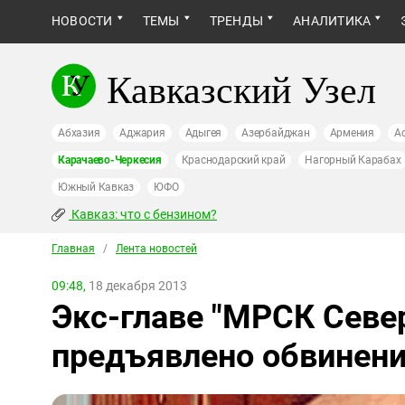
НОВОСТИ
ТЕМЫ
ТРЕНДЫ
АНАЛИТИКА
Кавказский Узел
Абхазия
Аджария
Адыгея
Азербайджан
Армения
А
Карачаево-Черкесия
Краснодарский край
Нагорный Карабах
Южный Кавказ
ЮФО
Кавказ: что с бензином?
Главная
/
Лента новостей
09:48,
18 декабря 2013
Экс-главе "МРСК Севе
предъявлено обвинени