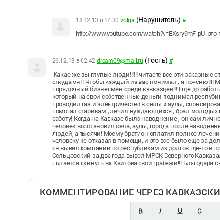
(Нарушитель)
18.12.13 в 14:30
volga
#
http://www.youtube.com/watch?v=EXsry9mF-pU это
(Гость)
26.12.13 в 02:42
dream09@mail.ru
#
Какае же вы глупые люди!!!!!! читаете все эти заказные с
откуда он!!! Чтобы каждый из вас понимал , я поясню!!!
порядочный бизнесмен среди кавказцев!!! Еще до работы
который на свои собственные деньги поднимал респубик
проводил газ и электричество в селы и аулы, спонсиров
помогал старикам , лечил нуждающихся , брал молодых 
работу! Когда на Кавказе было наводнение , он сам личн
человек восстановил села, аулы, города после наводнени
людей, а тысячи! Моему брату он оплатил полное лечен
человеку не отказал в помощи, и это все было еще за дол
он вывел компании по республикам из долгов где-то в пр
Сельцовский за два года вывел МРСК Северного Кавказала
пытается скинуть на Каитова свои грабежи!!! Благодаря
КОММЕНТИРОВАНИЕ ЧЕРЕЗ КАВКАЗСКИ