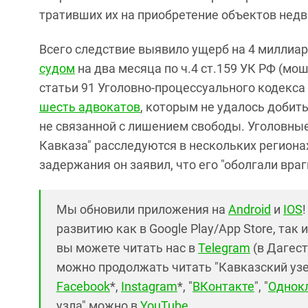
тративших их на приобретение объектов недв
Всего следствие выявило ущерб на 4 миллиар
судом
на два месяца по ч.4 ст.159 УК РФ (мо
статьи 91 Уголовно-процессуального кодекса
шесть адвокатов
, которым не удалось добит
не связанной с лишением свободы. Уголовны
Кавказа" расследуются в нескольких региона
задержания он заявил, что его "оболгали враг
Мы обновили приложения на
Android
и
IOS
развитию как в Google Play/App Store, так 
вы можете читать нас в
Telegram
(в Дагест
можно продолжать читать "Кавказский узел"
Facebook
*,
Instagram
*, "
ВКонтакте
", "
Однок
узла" можно в
YouTube
.