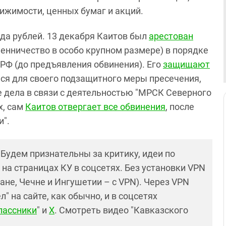
ижимости, ценных бумаг и акций.
да рублей. 13 декабря Каитов был
арестован
шенничество в особо крупном размере) в порядке
 РФ (до предъявления обвинения). Его
защищают
ься для своего подзащитного меры пресечения,
е дела в связи с деятельностью "МРСК Северного
х, сам
Каитов отвергает все обвинения
, после
и".
! Будем признательны за критику, идеи по
и на страницах КУ в соцсетях. Без установки VPN
ане, Чечне и Ингушетии – с VPN). Через VPN
 на сайте, как обычно, и в соцсетях
лассники
" и
X
. Смотреть видео "Кавказского