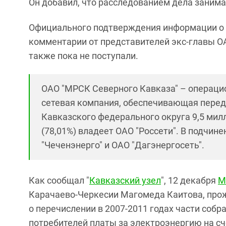
Он добавил, что расследованием дела занима
Официального подтверждения информации о п
комментарии от представителей экс-главы ОА
также пока не поступали.
ОАО "МРСК Северного Кавказа" – операц
сетевая компания, обеспечивающая переда
Кавказского федерального округа 9,5 ми
(78,01%) владеет ОАО "Россети". В подчин
"Чеченэнерго" и ОАО "Дагэнергосеть".
Как сообщал "
Кавказский узел
", 12 декабря
М
Карачаево-Черкесии Магомеда Каитова, прож
о перечислении в 2007-2011 годах части соб
потребителей платы за электроэнергию на с