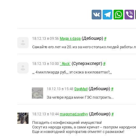
VK
Telegram
Whats
(Дебошир)
18.12.13 в 09:56
Maga s daga
#
Сажайте его лет на 20. из за него столько людей работ
(Суперэксперт)
18.12.13 в 10:00
` Rock`
#
,,, 4 миллиарда руб,,, эт скока в киловаттах?,,,
(Дебошир)
18.12.13 в 15:48
DagMail
#
За четере ярда мини ГЭС построить...
(Дебошир)
18.12.13 в 10:44
magomed.svetlyy
#
Посадить с конфискацией имущества!
Сосут из народа кровь, а сами кричат -- газпром народное до
Еще и новогодний корпоратив отметят с размахом!