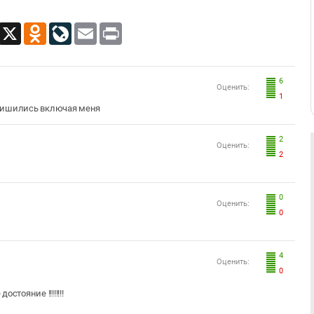
App
Viber
X
Odnoklassniki
LiveJournal
Email
Print
6
Оценить:
1
ы лишились включая меня
2
Оценить:
2
0
Оценить:
0
4
Оценить:
0
стояние !!!!!!!!