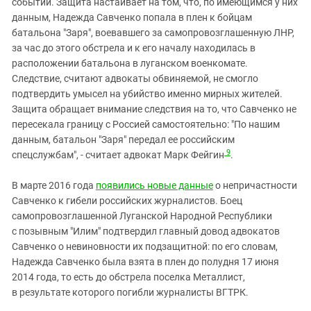
событий. Защита настаивает на том, что, по имеющимся у них
данным, Надежда Савченко попала в плен к бойцам
батальона "Заря", воевавшего за самопровозглашенную ЛНР,
за час до этого обстрела и к его началу находилась в
расположении батальона в луганском военкомате.
Следствие, считают адвокаты обвиняемой, не смогло
подтвердить умысел на убийство именно мирных жителей.
Защита обращает внимание следствия на то, что Савченко не
пересекала границу с Россией самостоятельно: "По нашим
данным, батальон "Заря" передал ее российским
9
спецслужбам", - считает адвокат Марк Фейгин
.
В марте 2016 года
появились новые данные
о непричастности
Савченко к гибели российских журналистов. Боец
самопровозглашенной Луганской Народной Республики
с позывным "Илим" подтвердил главный довод адвокатов
Савченко о невиновности их подзащитной: по его словам,
Надежда Савченко была взята в плен до полудня 17 июня
2014 года, то есть до обстрела поселка Металлист,
в результате которого погибли журналисты ВГТРК.