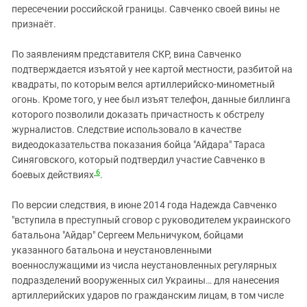
пересечении российской границы. Савченко своей вины не
признаёт.
По заявлениям представителя СКР, вина Савченко
подтверждается изъятой у нее картой местности, разбитой на
квадраты, по которым велся артиллерийско-минометный
огонь. Кроме того, у нее был изъят телефон, данные биллинга
которого позволили доказать причастность к обстрелу
журналистов. Следствие использовало в качестве
видеодоказательства показания бойца "Айдара" Тараса
Синяговского, который подтвердил участие Савченко в
6
боевых действиях
.
По версии следствия, в июне 2014 года Надежда Савченко
"вступила в преступный сговор с руководителем украинского
батальона "Айдар" Сергеем Мельничуком, бойцами
указанного батальона и неустановленными
военнослужащими из числа неустановленных регулярных
подразделений вооруженных сил Украины… для нанесения
артиллерийских ударов по гражданским лицам, в том числе