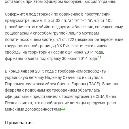
оставаясь при этом офицером вооруженных сил Украины.
Содержится под стражей по обвинению в преступлении,
предусмотренном ч.3, 5 ст.33 пп. "а", "е", "ж", "л", ч.2 ст.105
(пособничество в убийстве двух или более лиц, совершенному
общеопасным способом группой лиц по мотивам
политической ненависти), ч.1 ст.322 (незаконное пересечение
государственной границы) УК РФ; фактически лишена
свободы на территории России с 24 июня 2014 года,
11
формально взята под стражу 30 июня 2014 года
.
В конце января 2015 года с требованием освободить
украинскую летчицу Надежду Савченко выступила
Парламентская ассамблея Совета Европы (ПАСЕ). В начале
февраля с подобным же требованием обратилась
официальный представитель Госдепартамента США Джен
Псаки, заявив, что освобождение летчицы предусмотрено
12
минскими договоренностями
.
Примечания: