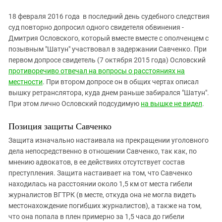
18 февраля 2016 года в последний день судебного следствия
суд повторно допросил одного свидетеля обвинения -
Дмитрия Ословского, который вместе вместе с ополченцем с
позывным "Шатун" участвовал в задержании Савченко. При
первом допросе свидетель (7 октября 2015 года) Ословский
противоречиво отвечал на вопросы о расстояниях на
местности
. При втором допросе он в общих чертах описал
вышку ретранслятора, куда днем раньше забирался "Шатун".
При этом лично Ословский подсудимую
на вышке не видел
.
Позиция защиты Савченко
Защита изначально настаивала на прекращении уголовного
дела непосредственно в отношении Савченко, так как, по
мнению адвокатов, в ее действиях отсутствует состав
преступления. Защита настаивает на том, что Савченко
находилась на расстоянии около 1,5 км от места гибели
журналистов ВГТРК (в месте, откуда она не могла видеть
местонахождение погибших журналистов), а также на том,
что она попала в плен примерно за 1,5 часа до гибели