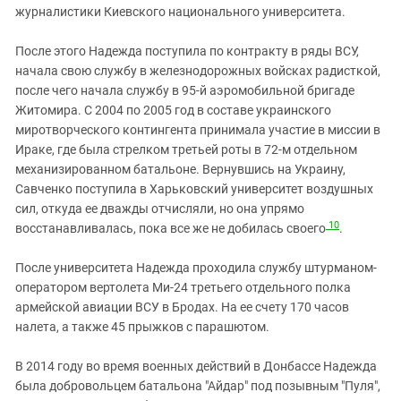
журналистики Киевского национального университета.
После этого Надежда поступила по контракту в ряды ВСУ,
начала свою службу в железнодорожных войсках радисткой,
после чего начала службу в 95-й аэромобильной бригаде
Житомира. С 2004 по 2005 год в составе украинского
миротворческого контингента принимала участие в миссии в
Ираке, где была стрелком третьей роты в 72-м отдельном
механизированном батальоне. Вернувшись на Украину,
Савченко поступила в Харьковский университет воздушных
сил, откуда ее дважды отчисляли, но она упрямо
10
восстанавливалась, пока все же не добилась своего
.
После университета Надежда проходила службу штурманом-
оператором вертолета Ми-24 третьего отдельного полка
армейской авиации ВСУ в Бродах. На ее счету 170 часов
налета, а также 45 прыжков с парашютом.
В 2014 году во время военных действий в Донбассе Надежда
была добровольцем батальона "Айдар" под позывным "Пуля",