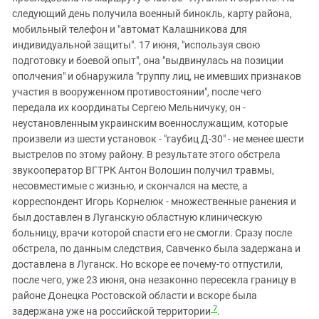
следующий день получила военный бинокль, карту района,
мобильный телефон и "автомат Калашникова для
индивидуальной защиты". 17 июня, "используя свою
подготовку и боевой опыт", она "выдвинулась на позиции
ополчения" и обнаружила "группу лиц, не имевших признаков
участия в вооруженном противостоянии", после чего
передала их координаты Сергею Мельничуку, он -
неустановленным украинским военнослужащим, которые
произвели из шести установок - "гаубиц Д-30" - не менее шести
выстрелов по этому району. В результате этого обстрела
звукооператор ВГТРК Антон Волошин получил травмы,
несовместимые с жизнью, и скончался на месте, а
корреспондент Игорь Корнелюк - множественные ранения и
был доставлен в Луганскую областную клиническую
больницу, врачи которой спасти его не смогли. Сразу после
обстрела, по данным следствия, Савченко была задержана и
доставлена в Луганск. Но вскоре ее почему-то отпустили,
после чего, уже 23 июня, она незаконно пересекла границу в
районе Донецка Ростовской области и вскоре была
7
задержана уже на российской территории
.