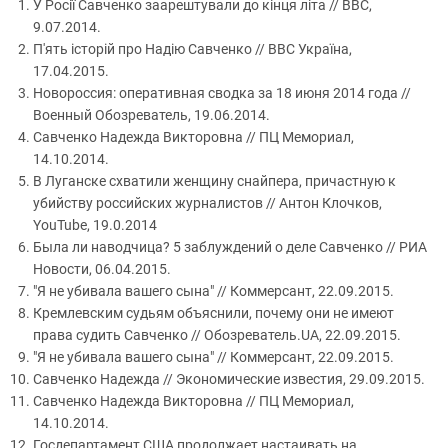
У Росії Савченко заарештували до кінця літа // BBC,
9.07.2014.
П'ять історій про Надію Савченко // ВВС Україна,
17.04.2015.
Новороссия: оперативная сводка за 18 июня 2014 года //
Военный Обозреватель, 19.06.2014.
Савченко Надежда Викторовна // ПЦ Мемориал,
14.10.2014.
В Луганске схватили женщину снайпера, причастную к
убийству российских журналистов // Антон Клочков,
YouTube, 19.0.2014
Была ли наводчица? 5 заблуждений о деле Савченко // РИА
Новости, 06.04.2015.
"Я не убивала вашего сына" // Коммерсант, 22.09.2015.
Кремлевским судьям объяснили, почему они не имеют
права судить Савченко // Обозреватель.UA, 22.09.2015.
"Я не убивала вашего сына" // Коммерсант, 22.09.2015.
Савченко Надежда // Экономические известия, 29.09.2015.
Савченко Надежда Викторовна // ПЦ Мемориал,
14.10.2014.
Госдепартамент США продолжает настаивать на