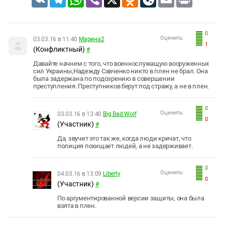
0
Оценить:
03.03.16 в 11:40
Марина2
1
(Конфликтный)
#
Давайте начнем с того, что военнослужащую вооруженных
сил Украины,Надежду Савченко никто в плен не брал. Она
была задержана по подозрению в совершении
преступления. Преступников берут под стражу, а не в плен.
0
Оценить:
03.03.16 в 13:40
Big Bad Wolf
0
(Участник)
#
Да, звучит это так же, когда люди кричат, что
полиция похищает людей, а не задерживает.
0
Оценить:
04.03.16 в 13:09
Liberty
0
(Участник)
#
По аргументированной версии защиты, она была
взята в плен.