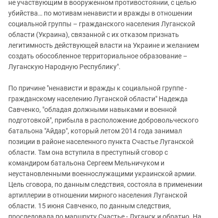
не участвующим в вооруженном противостоянии, с целью
убийства… по мотивам ненависти и вражды в отношении
социальной группы – гражданского населения Луганской
области (Украина), связанной с их отказом признать
легитимность действующей власти на Украине и желанием
создать обособленное территориальное образование –
Луганскую Народную Республику".
По причине "ненависти и вражды к социальной группе -
гражданскому населению Луганской области" Надежда
Савченко, "обладая должными навыками и военной
подготовкой", прибыла в расположение добровольческого
батальона "Айдар", который летом 2014 года занимал
позиции в районе населенного пункта Счастье Луганской
области. Там она вступила в преступный сговор с
командиром батальона Сергеем Мельничуком и
неустановленными военнослужащими украинской армии.
Цель сговора, по данным следствия, состояла в применении
артиллерии в отношении мирного населения Луганской
области. 15 июня Савченко, по данным следствия,
проследовала по маршруту Счастье - Луганск и обратно. На