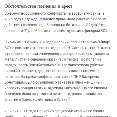
Обстоятельства пленения и арест
Во время вооружённого конфликта на востоке Украины в
2014 году Надежда Савченко принимала участие в боевых
1
действиях в качестве добровольца батальона "Айдар"
с
2
позывным "Пуля"
, оставаясь действующим офицером ВСУ.
В ночь на 18 июня 2014 года боевики "спецбатальона "Айдар"
ВСУ, в составе которого находилась Н. Савченко, попытались
атаковать позиции ополченцев к северо-востоку от поселка
Металлист (на северной окраине Луганска), но попали в
засаду. Часть "спецбатальона" была уничтожена (убитых
около 20 человек), десятки военнослужащих получили
ранения. На пресс-конференции главой ЛНР Валерием
Болотовым было объявлено о захвате в плен женщины-
корректировщицы огня Надежды Савченко. По его словам,
Савченко была штурманом вертолета, ранее принимала
3
участие в боевых действиях в Ираке
.
23 июня 2014 года Савченко без документов, но со своим
мобильным телефоном была обнаружена в Кантемировском