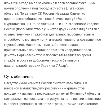
июня 2014 года была захвачена в плен военнослужащими
армии ополчения под городом Счастье (Луганская
область). По данным СК России, Надежде Савченко
предъявлено обвинение в пособничестве в убийстве
журналистов ВГТРК по статьям 33 и 105 Уголовного кодекса
России (пособничество в убийстве двух и более лиц в связи с
осуществлением служебной деятельности, общеопасным
способом, по мотивам политической ненависти, совершенное
группой лиц). Находясь в плену, Савченко дала
5
признательные показания
о том, что координировала
действия артиллеристов в поселке Металлист во время
службы в составе добровольческого батальона
национальной гвардии Украины "Айдар".
Суть обвинения
Следственный комитет России считает Савченко Н.В.
виновной в убийстве двух российских журналистов,
покушении на жизнь нескольких жителей Луганской области,
которые могли пострадать в результате, по версии следствия,
скорректированного ею артобстрела, а также в незаконном