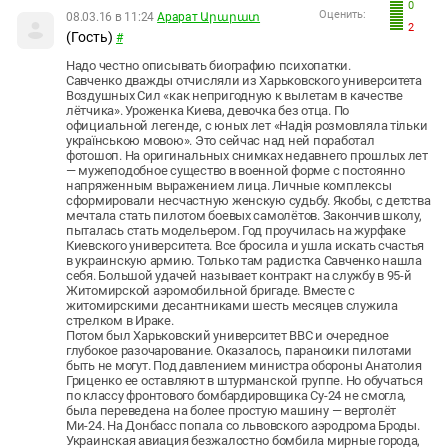
0
Оценить:
08.03.16 в 11:24
Арарат Արարատ
2
(Гость)
#
Надо честно описывать биографию психопатки.
Савченко дважды отчисляли из Харьковского университета
Воздушных Сил «как непригодную к вылетам в качестве
лётчика».
Уроженка Киева, девочка без отца. По
официальной легенде, с юных лет «Надія розмовляла тільки
українською мовою». Это сейчас над ней поработал
фотошоп. На оригинальных снимках недавнего прошлых лет
— мужеподобное существо в военной форме с постоянно
напряженным выражением лица. Личные комплексы
сформировали несчастную женскую судьбу. Якобы, с детства
мечтала стать пилотом боевых самолётов. Закончив школу,
пыталась стать модельером. Год проучилась на журфаке
Киевского университета. Все бросила и ушла искать счастья
в украинскую армию. Только там радистка Савченко нашла
себя. Большой удачей называет контракт на службу в 95-й
Житомирской аэромобильной бригаде. Вместе с
житомирскими десантниками шесть месяцев служила
стрелком в Ираке.
Потом был Харьковский университет ВВС и очередное
глубокое разочарование. Оказалось, параноики пилотами
быть не могут. Под давлением министра обороны Анатолия
Гриценко ее оставляют в штурманской группе. Но обучаться
по классу фронтового бомбардировщика Су-24 не смогла,
была переведена на более простую машину — вертолёт
Ми-24. На Донбасс попала со львовского аэродрома Броды.
Украинская авиация безжалостно бомбила мирные города,