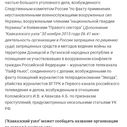
частью большого уголовного дела, возбужденного
Следственным комитетом России "по факту применения
неустановленными военнослужащими вооруженных сил
Украины, вооруженными членами "национальной гвардии
Украины" и боевиками "Правого сектора" (
Дополнение
"Кавказского узла" 30 ноября 2015 года 06.41 мск-
деятельность организации в России запрещена по решению
суда
) запрещенных средств и методов ведения войны на
территории Донецкой и Луганской народных республик и
похищения не участвовавших в вооруженном конфликте
граждан Российской Федерации – журналистов телеканала
"Лайф Ньюс", соединенного с делами, возбужденными по
факту похищений журналистов телерадиокомании "Звезда",
убийства журналистов ВГТРК и Первого канала российского
телевидения и делом, возбужденным в отношении
Коломойского И.В. и Авакова А.Б. по признакам
преступлений, предусмотренных несколькими статьями УК
РФ.
("Кавказский узел" может сообщить название организации