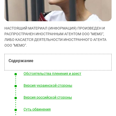
ЗАСТАВЛЯЕТ
Дагестан
КАВКАЗ ЗА ПАЛЕСТИНУ
Ингушетия
ИНАКОМЫСЛИЕ В ЧЕЧНЕ
Кабардино-Балкария
ПРЕСЛЕДОВАНИЕ АКТИВИСТОВ
МОБИЛИЗАЦИЯ И ПРОТЕСТЫ
НАСТОЯЩИЙ МАТЕРИАЛ (ИНФОРМАЦИЯ) ПРОИЗВЕДЕН И
Калмыкия
РАСПРОСТРАНЕН ИНОСТРАННЫМ АГЕНТОМ ООО "МЕМО",
Карачаево-Черкесия
ЛИБО КАСАЕТСЯ ДЕЯТЕЛЬНОСТИ ИНОСТРАННОГО АГЕНТА
Краснодарский край
ООО "МЕМО".
Нагорный Карабах
Российская Федерация
Ростовская область
Обстоятельства пленения и арест
Северная Осетия - Алания
СКФО
Версия украинской стороны
Ставропольский край
Версия российской стороны
Чечня
Южная Осетия
Суть обвинения