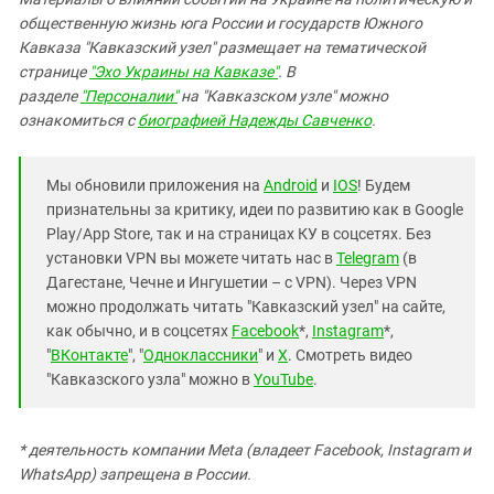
общественную жизнь юга России и государств Южного
Кавказа "Кавказский узел" размещает на тематической
странице
"Эхо Украины на Кавказе"
. В
разделе
"Персоналии"
на "Кавказском узле" можно
ознакомиться с
биографией Надежды Савченко
.
Мы обновили приложения на
Android
и
IOS
! Будем
признательны за критику, идеи по развитию как в Google
Play/App Store, так и на страницах КУ в соцсетях. Без
установки VPN вы можете читать нас в
Telegram
(в
Дагестане, Чечне и Ингушетии – с VPN). Через VPN
можно продолжать читать "Кавказский узел" на сайте,
как обычно, и в соцсетях
Facebook
*,
Instagram
*,
"
ВКонтакте
", "
Одноклассники
" и
X
. Смотреть видео
"Кавказского узла" можно в
YouTube
.
* деятельность компании Meta (владеет Facebook, Instagram и
WhatsApp) запрещена в России.