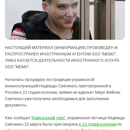
ЗАСТАВЛЯЕТ
Дагестан
КАВКАЗ ЗА ПАЛЕСТИНУ
Ингушетия
ИНАКОМЫСЛИЕ В ЧЕЧНЕ
Кабардино-Балкария
ПРЕСЛЕДОВАНИЕ АКТИВИСТОВ
МОБИЛИЗАЦИЯ И ПРОТЕСТЫ
Калмыкия
Карачаево-Черкесия
НАСТОЯЩИЙ МАТЕРИАЛ (ИНФОРМАЦИЯ) ПРОИЗВЕДЕН И
Краснодарский край
РАСПРОСТРАНЕН ИНОСТРАННЫМ АГЕНТОМ ООО "МЕМО",
Нагорный Карабах
ЛИБО КАСАЕТСЯ ДЕЯТЕЛЬНОСТИ ИНОСТРАННОГО АГЕНТА
ООО "МЕМО".
Российская Федерация
Ростовская область
Началась процедура экстрадиции украинской
военнослужащей Надежды Савченко, приговоренной в
Северная Осетия - Алания
России к 22 годам колонии, заявил ее адвокат Марк Фейгин.
СКФО
Савченко уже получила необходимые для заполнения
Ставропольский край
документы.
Чечня
Как сообщал
"Кавказский узел"
, украинская летчица Надежда
Южная Осетия
Савченко 22 марта была приговорена
к 22 годам колонии
по