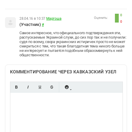
0
Оценить:
28.04.16 в 10:37
Маргоша
0
(Участник)
#
Самое интересное, что официального подтверждения эти,
распускаемые Украиной слухи, до сих пор так и не получили:
судя по всему, свора украинских истиричек просто не может
смириться с тем, что такая благодатная тема никого больше
не интересует и пытается подобным образомвернуть к ней
общественности.
КОММЕНТИРОВАНИЕ ЧЕРЕЗ КАВКАЗСКИЙ УЗЕЛ