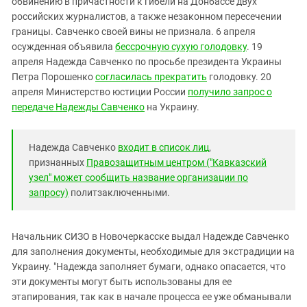
обвинению в причастности к гибели на Донбассе двух
Южный Кавказ
российских журналистов, а также незаконном пересечении
ЮФО
границы. Савченко своей вины не признала. 6 апреля
осужденная объявила
бессрочную сухую голодовку
. 19
апреля Надежда Савченко по просьбе президента Украины
Петра Порошенко
согласилась прекратить
голодовку. 20
апреля Министерство юстиции России
получило запрос о
передаче Надежды Савченко
на Украину.
Надежда Савченко
входит в список лиц
,
признанных
Правозащитным центром ("Кавказский
узел" может сообщить название организации по
запросу)
политзаключенными.
Начальник СИЗО в Новочеркасске выдал Надежде Савченко
для заполнения документы, необходимые для экстрадиции на
Украину. "Надежда заполняет бумаги, однако опасается, что
эти документы могут быть использованы для ее
этапирования, так как в начале процесса ее уже обманывали