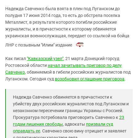
ЗАСТАВЛЯЕТ
Дагестан
Надежда Савченко была взята в плен под Луганском до
КАВКАЗ ЗА ПАЛЕСТИНУ
Ингушетия
полудня 17 июня 2014 года, то есть до обстрела поселка
ИНАКОМЫСЛИЕ В ЧЕЧНЕ
Металлист, в результате которого погибли российские
Кабардино-Балкария
ПРЕСЛЕДОВАНИЕ АКТИВИСТОВ
журналисты, и в причастности к которому обвиняется
МОБИЛИЗАЦИЯ И ПРОТЕСТЫ
Калмыкия
украинская военнослужащая, передает со ссылкой на бойца
Карачаево-Черкесия
ЛНР с позывным "Илим" издание
.
Краснодарский край
Как писал
"Кавказский узел"
, 21 марта Донецкий горсуд
Нагорный Карабах
Ростовской области
начал зачитывать приговор по делу
Савченко
Российская Федерация
, обвиняемой в гибели российских журналистов под
Луганском. Сегодня суд
возобновил оглашение приговора
.
Ростовская область
Северная Осетия - Алания
Надежда Савченко обвиняется в причастности к
СКФО
убийству двух российских журналистов под Луганском и
Ставропольский край
незаконном пересечении границы Украины с Россией.
Прокуратура потребовала приговорить Савченко к
23
Чечня
годам лишения свободы
, адвокаты
призвали суд
Южная Осетия
оправдать ее
. Савченко свою вину отрицает и заявляет
о политическом характере дела.