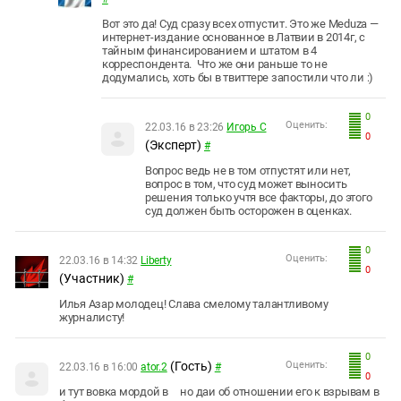
Вот это да! Суд сразу всех отпустит.
Это же Meduza
—
интернет-издание основанное в Латвии в 2014г,
с
тайным финансированием и штатом в 4
корреспондента. Что же они раньше то не
додумались, хоть бы в твиттере запостили что ли :)
0
Оценить:
22.03.16 в 23:26
Игорь С
0
(Эксперт)
#
Вопрос ведь не в том отпустят или нет,
вопрос в том, что суд может выносить
решения только учтя все факторы, до этого
суд должен быть осторожен в оценках.
0
Оценить:
22.03.16 в 14:32
Liberty
0
(Участник)
#
Илья Азар молодец! Слава смелому талантливому
журналисту!
0
(Гость)
Оценить:
22.03.16 в 16:00
ator.2
#
0
и тут вовка мордой в но даи об отношении его к взрывам в