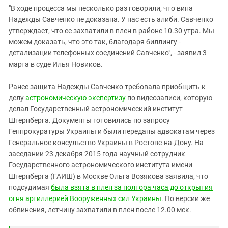
"В ходе процесса мы несколько раз говорили, что вина
Надежды Савченко не доказана. У нас есть алиби. Савченко
утверждает, что ее захватили в плен в районе 10.30 утра. Мы
можем доказать, что это так, благодаря биллингу -
детализации телефонных соединений Савченко", - заявил 3
марта в суде Илья Новиков.
Ранее защита Надежды Савченко требовала приобщить к
делу
астрономическую экспертизу
по видеозаписи, которую
делал Государственный астрономический институт
Штернберга. Документы готовились по запросу
Генпрокуратуры Украины и были переданы адвокатам через
Генеральное консульство Украины в Ростове-на-Дону. На
заседании 23 декабря 2015 года научный сотрудник
Государственного астрономического института имени
Штернберга (ГАИШ) в Москве Ольга Возякова заявила, что
подсудимая
была взята в плен за полтора часа до открытия
огня артиллерией Вооруженных сил Украины
. По версии же
обвинения, летчицу захватили в плен после 12.00 мск.