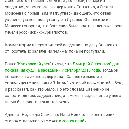
Ословского с позывным "Бекас", который, по версии
следствия, участвовал в задержании Савченко, и Сергея
Моисеева с позывным "Кэп", утверждающего, что отвез
украинскую военнослужащую в Луганск. Ословский и
Моисеев говорили, что Савченко была взята в плен уже после
гибели российских журналистов.
Комментарии представителей следствия по делу Савченко
относительно заявлений "Илима" пока не поступали.
Ранее "
Кавказский узел
" писал, что
Дмитрий Ословский дал
показания суду на заседании 7 октября 2015 года
. Тогда он
пояснил, что лично задерживал Савченко вместе с
ополченцем с позывным "Шатун", который позже погиб в бою,
и рассказал, как это было. По его словам, Савченко не
сопротивлялась задержанию, а в момент задержания у нее с
плеча был снят автомат и рюкзак.
Адвокат Надежды Савченко Илья Новиков в ходе прений
сторон утверждал, что у нее
имеется алиби
.