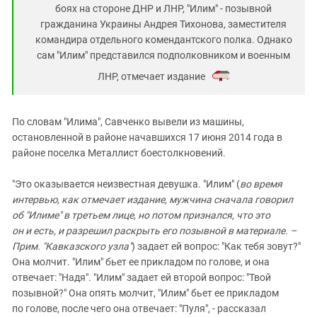
боях на стороне ДНР и ЛНР, "Илим" - позывной
гражданина Украины Андрея Тихонова, заместителя
командира отдельного комендантского полка. Однако
сам "Илим" представился подполковником и военным
ЛНР, отмечает издание
.
По словам "Илима", Савченко вывели из машины,
остановленной в районе начавшихся 17 июня 2014 года в
районе поселка Металлист боестолкновений.
"Это оказывается неизвестная девушка. "Илим" (
во время
интервью, как отмечает издание, мужчина сначала говорил
об "Илиме" в третьем лице, но потом признался, что это
он и есть, и разрешил раскрыть его позывной в материале. –
Прим. "Кавказского узла"
) задает ей вопрос: "Как тебя зовут?"
Она молчит. "Илим" бьет ее прикладом по голове, и она
отвечает: "Надя". "Илим" задает ей второй вопрос: "Твой
позывной?" Она опять молчит, "Илим" бьет ее прикладом
по голове, после чего она отвечает: "Пуля", - рассказал