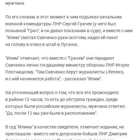
мужчина.
По его словам, в этот момент к ним подъехал начальник
военной комендатуры ЛНР Сергей Грачев (у него был
позывной "Грач", и он давал показания в суде), и вместе с ним
"Илим" смотал Савченко руки скотчем, надел ей пакет
на голову и отвез в штаб в Луганск.
"Илим" отмечает, что вместе с "Грачем" они передают
Савченко лично тогдашнему министру обороны ЛНР Игорю
Плотницкому. "Там Савченко берут журналисты Lifenews,
и с ней начинается работа", - рассказал "Илим".
На уточняющий вопрос о том, что все это происходило
в районе 12 часов, то есть до обстрела граждан, среди
которых были российские журналисты, мужчина ответил:
"Да, после 12 мы уже были в расположении".
В суд "Илима" в качестве свидетеля, отмечает издание, не
приглашали - вместо него допросили бойцов ЛНР Дмитрия