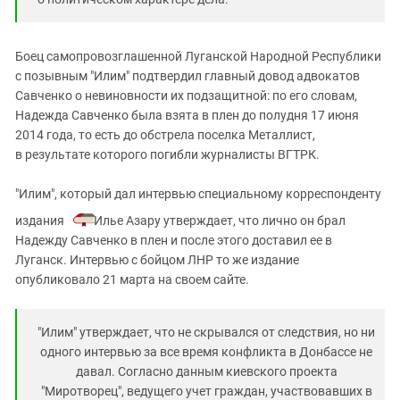
Южный Кавказ
ЮФО
Боец самопровозглашенной Луганской Народной Республики
с позывным "Илим" подтвердил главный довод адвокатов
Савченко о невиновности их подзащитной: по его словам,
Надежда Савченко была взята в плен до полудня 17 июня
2014 года, то есть до обстрела поселка Металлист,
в результате которого погибли журналисты ВГТРК.
"Илим", который дал интервью специальному корреспонденту
издания
Илье Азару утверждает, что лично он брал
Надежду Савченко в плен и после этого доставил ее в
Луганск. Интервью с бойцом ЛНР то же издание
опубликовало 21 марта на своем сайте.
"Илим" утверждает, что не скрывался от следствия, но ни
одного интервью за все время конфликта в Донбассе не
давал. Согласно данным киевского проекта
"Миротворец", ведущего учет граждан, участвовавших в