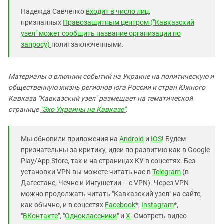
Надежда Савченко
входит в число лиц
,
признанных
Правозащитным центром ("Кавказский
узел" может сообщить название организации по
запросу)
политзаключенными.
Материалы о влиянии событий на Украине на политическую и
общественную жизнь регионов юга России и стран Южного
Кавказа "Кавказский узел" размещает на тематической
странице
"Эхо Украины на Кавказе"
.
Мы обновили приложения на
Android
и
IOS
! Будем
признательны за критику, идеи по развитию как в Google
Play/App Store, так и на страницах КУ в соцсетях. Без
установки VPN вы можете читать нас в
Telegram
(в
Дагестане, Чечне и Ингушетии – с VPN). Через VPN
можно продолжать читать "Кавказский узел" на сайте,
как обычно, и в соцсетях
Facebook
*,
Instagram
*,
"
ВКонтакте
", "
Одноклассники
" и
X
. Смотреть видео