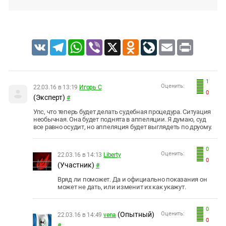
VK
Telegram
WhatsApp
Viber
X
Odnoklassniki
LiveJournal
Email
Print
1
Оценить:
22.03.16 в 13:19
Игорь С
0
(Эксперт)
#
Упс, что теперь будет делать судебная процедура. Ситуация
необычная. Она будет поднята в аппеляции. Я думаю, суд
все равно осудит, но аппеляция будет выглядеть по друому.
0
Оценить:
22.03.16 в 14:13
Liberty
0
(Участник)
#
Вряд ли поможет. Да и официально показания он
может не дать, или изменит их как укажут.
0
(Опытный)
Оценить:
22.03.16 в 14:49
vena
0
#