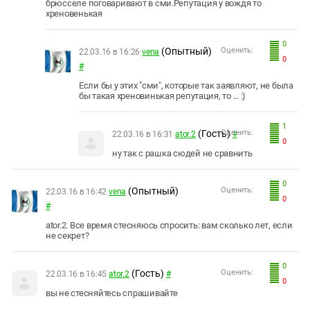
брюсселе поговаривают в сми.Репутация у вождя то
хреновенькая
0
(Опытный)
Оценить:
22.03.16 в 16:26
vena
0
#
Если бы у этих "сми", которые так заявляют, не была
бы такая хреновинькая репутация, то ... :)
1
(Гость)
Оценить:
22.03.16 в 16:31
ator.2
#
0
ну так с рашка сюдей не сравнить
0
(Опытный)
Оценить:
22.03.16 в 16:42
vena
0
#
ator.2. Все время стесняюсь спросить: вам сколько лет, если
не секрет?
0
(Гость)
Оценить:
22.03.16 в 16:45
ator.2
#
0
вы не стесняйтесь спрашивайте