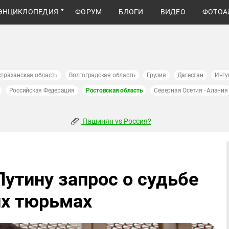
ЭНЦИКЛОПЕДИЯ
ФОРУМ
БЛОГИ
ВИДЕО
ФОТОА
страханская область
Волгоградская область
Грузия
Дагестан
Ингу
Российская Федерация
Ростовская область
Северная Осетия - Алания
Пашинян vs Россия?
утину запрос о судьбе
их тюрьмах