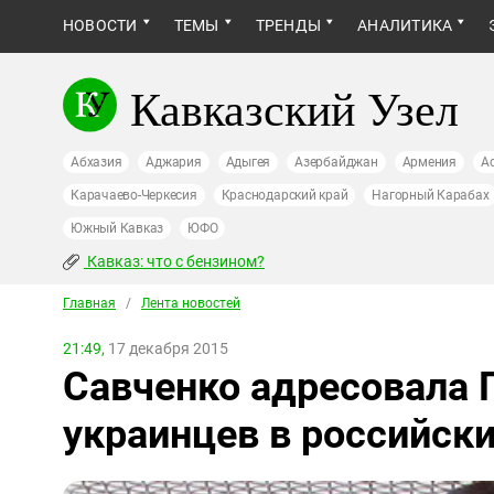
НОВОСТИ
ТЕМЫ
ТРЕНДЫ
АНАЛИТИКА
Кавказский Узел
Абхазия
Аджария
Адыгея
Азербайджан
Армения
А
Карачаево-Черкесия
Краснодарский край
Нагорный Карабах
Южный Кавказ
ЮФО
Кавказ: что с бензином?
Главная
/
Лента новостей
21:49,
17 декабря 2015
Савченко адресовала П
украинцев в российск