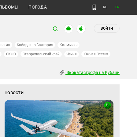
ЛЬБОМЫ
ПОГОДА
RU
EN
ВОЙТИ
шетия
Кабардино-Балкария
Калмыкия
СКФО
Ставропольский край
Чечня
Южная Осетия
Экокатастрофа на Кубани
НОВОСТИ