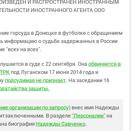
ОИЗВЕДЕН И РАСПРОСТРАНЕН ИНОСТРАННЫМ
ЯТЕЛЬНОСТИ ИНОСТРАННОГО АГЕНТА ООО
ние горсуда в Донецке в футболке с обращением
ать информацию о судьбе задержанных в России
 "всех на всех".
слушается в суде с 22 сентября. Она
обвиняется в
ГТРК
под Луганском 17 июня 2014 года и
ну
подсудимая не признает
. На заседании 16
ходатайства защиты.
ние организации по запросу)
внес имя Надежды
литзаключенными. В разделе
"Персоналии"
на
ана биография
Надежды
Савченко
.