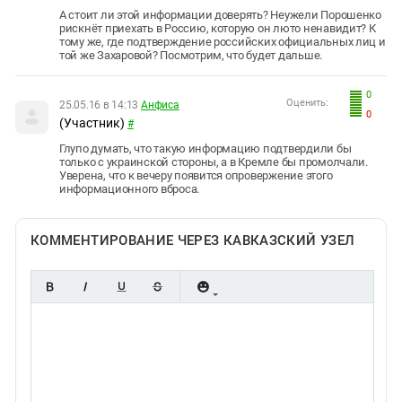
А стоит ли этой информации доверять? Неужели Порошенко
рискнёт приехать в Россию, которую он люто ненавидит? К
тому же, где подтверждение российских официальных лиц и
той же Захаровой? Посмотрим, что будет дальше.
0
Оценить:
25.05.16 в 14:13
Анфиса
0
(Участник)
#
Глупо думать, что такую информацию подтвердили бы
только с украинской стороны, а в Кремле бы промолчали.
Уверена, что к вечеру появится опровержение этого
информационного вброса.
КОММЕНТИРОВАНИЕ ЧЕРЕЗ КАВКАЗСКИЙ УЗЕЛ