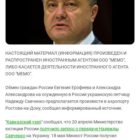
ЗАСТАВЛЯЕТ
Дагестан
КАВКАЗ ЗА ПАЛЕСТИНУ
Ингушетия
ИНАКОМЫСЛИЕ В ЧЕЧНЕ
Кабардино-Балкария
ПРЕСЛЕДОВАНИЕ АКТИВИСТОВ
МОБИЛИЗАЦИЯ И ПРОТЕСТЫ
Калмыкия
Карачаево-Черкесия
НАСТОЯЩИЙ МАТЕРИАЛ (ИНФОРМАЦИЯ) ПРОИЗВЕДЕН И
Краснодарский край
РАСПРОСТРАНЕН ИНОСТРАННЫМ АГЕНТОМ ООО "МЕМО",
Нагорный Карабах
ЛИБО КАСАЕТСЯ ДЕЯТЕЛЬНОСТИ ИНОСТРАННОГО АГЕНТА
Российская Федерация
ООО "МЕМО".
Ростовская область
Обмен граждан России Евгения Ерофеева и Александра
Северная Осетия - Алания
Александрова на осужденную в России украинскую летчицу
Надежду Савченко предполагается произвести в аэропорту
СКФО
Ростова-на-Дону, сообщил информированный источник.
Ставропольский край
Чечня
"
Кавказский узел
" сообщал, что 20 апреля Министерство
юстиции России
получило запрос о передаче Надежды
Южная Осетия
Савченко
на Украину. 18 мая Минюст России получил