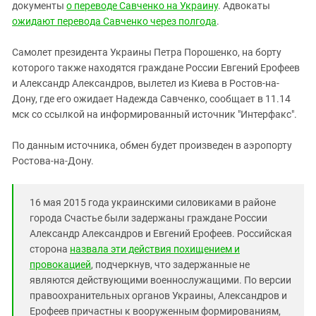
Южный Кавказ
документы
о переводе Савченко на Украину
. Адвокаты
ожидают перевода Савченко через полгода
.
ЮФО
Самолет президента Украины Петра Порошенко, на борту
которого также находятся граждане России Евгений Ерофеев
и Александр Александров, вылетел из Киева в Ростов-на-
Дону, где его ожидает Надежда Савченко, сообщает в 11.14
мск со ссылкой на информированный источник "Интерфакс".
По данным источника, обмен будет произведен в аэропорту
Ростова-на-Дону.
16 мая 2015 года украинскими силовиками в районе
города Счастье были задержаны граждане России
Александр Александров и Евгений Ерофеев. Российская
сторона
назвала эти действия похищением и
провокацией
, подчеркнув, что задержанные не
являются действующими военнослужащими. По версии
правоохранительных органов Украины, Александров и
Ерофеев причастны к вооруженным формированиям,