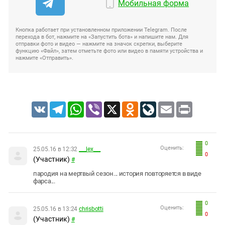
Мобильная форма
Кнопка работает при установленном приложении Telegram. После
перехода в бот, нажмите на «Запустить бота» и напишите нам. Для
отправки фото и видео — нажмите на значок скрепки, выберите
функцию «Файл», затем отметьте фото или видео в памяти устройства и
нажмите «Отправить».
VK
Telegram
WhatsApp
Viber
X
Odnoklassniki
LiveJournal
Email
Print
0
Оценить:
25.05.16 в 12:32
___lex___
0
(Участник)
#
пародия на мертвый сезон... история повторяется в виде
фарса...
0
Оценить:
25.05.16 в 13:24
chrisbotti
0
(Участник)
#