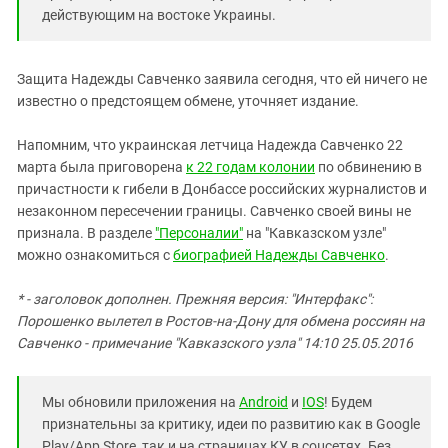
действующим на востоке Украины.
Защита Надежды Савченко заявила сегодня, что ей ничего не
известно о предстоящем обмене, уточняет издание.
Напомним, что украинская летчица Надежда Савченко 22
марта была приговорена
к 22 годам колонии
по обвинению в
причастности к гибели в Донбассе российских журналистов и
незаконном пересечении границы. Савченко своей вины не
признала. В разделе
"Персоналии"
на "Кавказском узле"
можно ознакомиться с
биографией Надежды Савченко
.
* - заголовок дополнен. Прежняя версия: "Интерфакс":
Порошенко вылетел в Ростов-на-Дону для обмена россиян на
Савченко - примечание "Кавказского узла" 14:10 25.05.2016
Мы обновили приложения на
Android
и
IOS
! Будем
признательны за критику, идеи по развитию как в Google
Play/App Store, так и на страницах КУ в соцсетях. Без