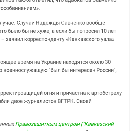
гособвинением».
м случае. Случай Надежды Савченко вообще
это было бы не хуже, а если бы попросил 10 лет
 – заявил корреспонденту «Кавказского узла»
тоящее время на Украине находятся около 30
ю военнослужащую "был бы интересен России",
рректировщицей огня и причастна к артобстрелу
гибли двое журналистов ВГТРК. Своей
нанных
Правозащитным центром ("Кавказский