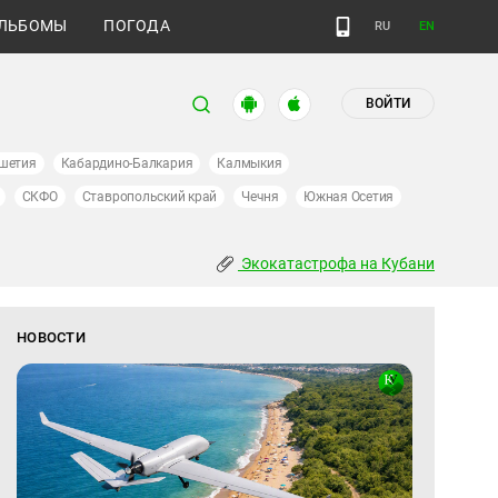
ЛЬБОМЫ
ПОГОДА
RU
EN
ВОЙТИ
шетия
Кабардино-Балкария
Калмыкия
СКФО
Ставропольский край
Чечня
Южная Осетия
Экокатастрофа на Кубани
НОВОСТИ