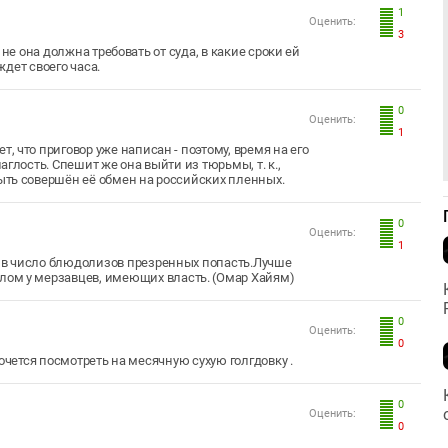
1
Оценить:
3
не она должна требовать от суда, в какие сроки ей
ждет своего часа.
0
Оценить:
1
т, что приговор уже написан - поэтому, время на его
наглость. Спешит же она выйти из тюрьмы, т. к.,
быть совершён её обмен на российских пленных.
0
Оценить:
1
м в число блюдолизов презренных попасть.Лучше
олом у мерзавцев, имеющих власть. (Омар Хайям)
0
Оценить:
0
очется посмотреть на месячную сухую голгдовку .
0
Оценить:
0
)