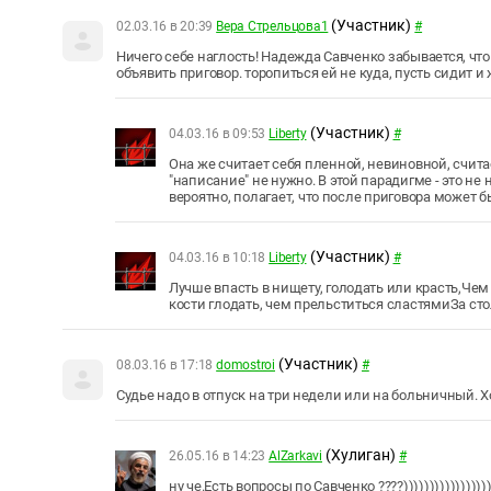
(Участник)
02.03.16 в 20:39
Вера Стрельцова1
#
Ничего себе наглость! Надежда Савченко забывается, что 
объявить приговор. торопиться ей не куда, пусть сидит и 
(Участник)
04.03.16 в 09:53
Liberty
#
Она же считает себя пленной, невиновной, считае
"написание" не нужно. В этой парадигме - это не 
вероятно, полагает, что после приговора может 
(Участник)
04.03.16 в 10:18
Liberty
#
Лучше впасть в нищету, голодать или красть,Че
кости глодать, чем прельститься сластями
За ст
(Участник)
08.03.16 в 17:18
domostroi
#
Судье надо в отпуск на три недели или на больничный. Х
(Хулиган)
26.05.16 в 14:23
AlZarkavi
#
ну че.Есть вопросы по Савченко ????))))))))))))))))