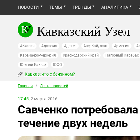
НОВОСТИ
ТЕМЫ
ТРЕНДЫ
АНАЛИТИКА
Кавказский Узел
Абхазия
Аджария
Адыгея
Азербайджан
Армения
А
Карачаево-Черкесия
Краснодарский край
Нагорный Карабах
Южный Кавказ
ЮФО
Кавказ: что с бензином?
Главная
/
Лента новостей
17:45,
2 марта 2016
Савченко потребовала
течение двух недель