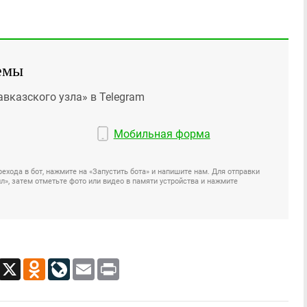
емы
авказского узла» в Telegram
Мобильная форма
ехода в бот, нажмите на «Запустить бота» и напишите нам. Для отправки
», затем отметьте фото или видео в памяти устройства и нажмите
App
Viber
X
Odnoklassniki
LiveJournal
Email
Print