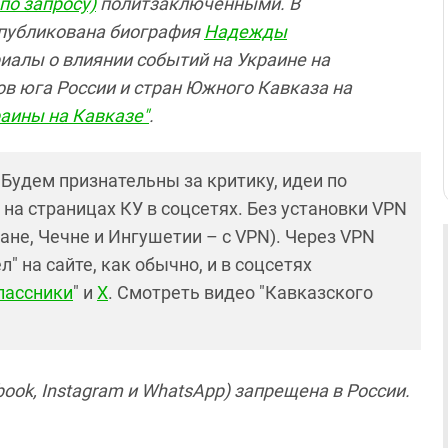
по запросу)
политзаключенными. В
опубликована биография
Надежды
риалы о влиянии событий на Украине на
в юга России и стран Южного Кавказа на
раины на Кавказе"
.
! Будем признательны за критику, идеи по
и на страницах КУ в соцсетях. Без установки VPN
ане, Чечне и Ингушетии – с VPN). Через VPN
 на сайте, как обычно, и в соцсетях
лассники
" и
X
. Смотреть видео "Кавказского
ook, Instagram и WhatsApp) запрещена в России.