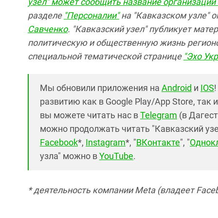
узел" может сообщить название организации 
разделе
"Персоналии"
на "Кавказском узле" 
Савченко
. "Кавказский узел" публикует мате
политическую и общественную жизнь регионо
специальной тематической странице
"Эхо Ук
Мы обновили приложения на
Android
и
IOS
развитию как в Google Play/App Store, так 
вы можете читать нас в
Telegram
(в Дагест
можно продолжать читать "Кавказский узел"
Facebook
*,
Instagram
*, "
ВКонтакте
", "
Однок
узла" можно в
YouTube
.
* деятельность компании Meta (владеет Faceb