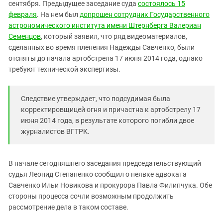
Южный Кавказ
сентября. Предыдущее заседание суда
состоялось 15
февраля
. На нем был
допрошен сотрудник Государственного
ЮФО
астрономического института имени Штернберга Валериан
Семенцов
, который заявил, что ряд видеоматериалов,
сделанных во время пленения Надежды Савченко, были
отсняты до начала артобстрела 17 июня 2014 года, однако
требуют технической экспертизы.
Следствие утверждает, что подсудимая была
корректировщицей огня и причастна к артобстрелу 17
июня 2014 года, в результате которого погибли двое
журналистов ВГТРК.
В начале сегодняшнего заседания председательствующий
судья Леонид Степаненко сообщил о неявке адвоката
Савченко Ильи Новикова и прокурора Павла Филипчука. Обе
стороны процесса сочли возможным продолжить
рассмотрение дела в таком составе.