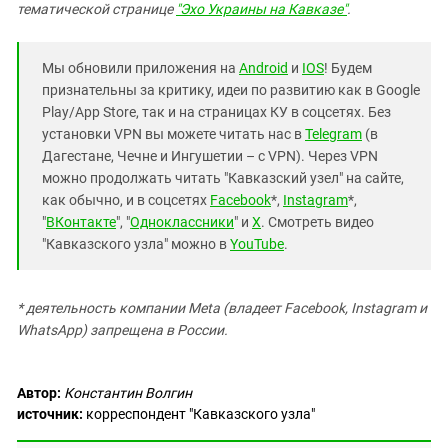
тематической странице
"Эхо Украины на Кавказе"
.
Мы обновили приложения на
Android
и
IOS
! Будем
признательны за критику, идеи по развитию как в Google
Play/App Store, так и на страницах КУ в соцсетях. Без
установки VPN вы можете читать нас в
Telegram
(в
Дагестане, Чечне и Ингушетии – с VPN). Через VPN
можно продолжать читать "Кавказский узел" на сайте,
как обычно, и в соцсетях
Facebook
*,
Instagram
*,
"
ВКонтакте
", "
Одноклассники
" и
X
. Смотреть видео
"Кавказского узла" можно в
YouTube
.
* деятельность компании Meta (владеет Facebook, Instagram и
WhatsApp) запрещена в России.
Автор:
Константин Волгин
источник:
корреспондент "Кавказского узла"