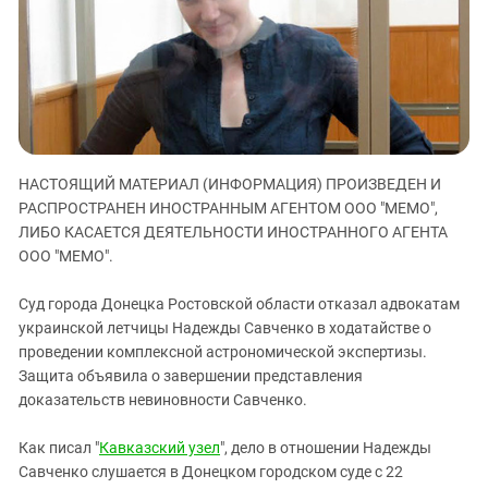
ЗАСТАВЛЯЕТ
Дагестан
КАВКАЗ ЗА ПАЛЕСТИНУ
Ингушетия
ИНАКОМЫСЛИЕ В ЧЕЧНЕ
Кабардино-Балкария
ПРЕСЛЕДОВАНИЕ АКТИВИСТОВ
МОБИЛИЗАЦИЯ И ПРОТЕСТЫ
Калмыкия
Карачаево-Черкесия
НАСТОЯЩИЙ МАТЕРИАЛ (ИНФОРМАЦИЯ) ПРОИЗВЕДЕН И
Краснодарский край
РАСПРОСТРАНЕН ИНОСТРАННЫМ АГЕНТОМ ООО "МЕМО",
Нагорный Карабах
ЛИБО КАСАЕТСЯ ДЕЯТЕЛЬНОСТИ ИНОСТРАННОГО АГЕНТА
Российская Федерация
ООО "МЕМО".
Ростовская область
Суд города Донецка Ростовской области отказал адвокатам
Северная Осетия - Алания
украинской летчицы Надежды Савченко в ходатайстве о
проведении комплексной астрономической экспертизы.
СКФО
Защита объявила о завершении представления
Ставропольский край
доказательств невиновности Савченко.
Чечня
Как писал "
Кавказский узел
", дело в отношении Надежды
Южная Осетия
Савченко слушается в Донецком городском суде с 22