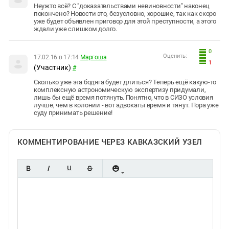
Неужто всё? С "доказательствами невиновности" наконец
покончено? Новости это, безусловно, хорошие, так как скоро
уже будет объявлен приговор для этой преступности, а этого
ждали уже слишком долго.
0
Оценить:
17.02.16 в 17:14
Маргоша
1
(Участник)
#
Сколько уже эта бодяга будет длиться? Теперь ещё какую-то
комплексную астрономическую экспертизу придумали,
лишь бы ещё время потянуть. Понятно, что в СИЗО условия
лучше, чем в колонии - вот адвокаты время и тянут. Пора уже
суду принимать решение!
КОММЕНТИРОВАНИЕ ЧЕРЕЗ КАВКАЗСКИЙ УЗЕЛ