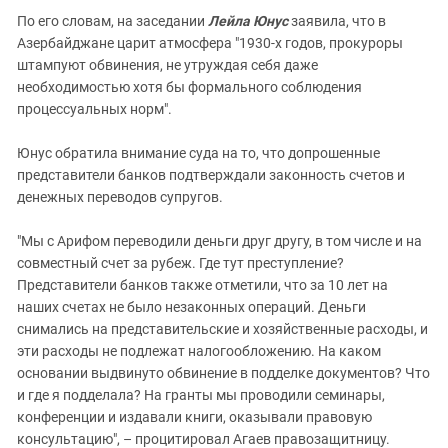
По его словам, на заседании
Лейла Юнус
заявила, что в
Азербайджане царит атмосфера "1930-х годов, прокуроры
штампуют обвинения, не утруждая себя даже
необходимостью хотя бы формального соблюдения
процессуальных норм".
Юнус обратила внимание суда на то, что допрошенные
представители банков подтверждали законность счетов и
денежных переводов супругов.
"Мы с Арифом переводили деньги друг другу, в том числе и на
совместный счет за рубеж. Где тут преступление?
Представители банков также отметили, что за 10 лет на
наших счетах не было незаконных операций. Деньги
снимались на представительские и хозяйственные расходы, и
эти расходы не подлежат налогообложению. На каком
основании выдвинуто обвинение в подделке документов? Что
и где я подделала? На гранты мы проводили семинары,
конференции и издавали книги, оказывали правовую
консультацию", – процитировал Агаев правозащитницу.