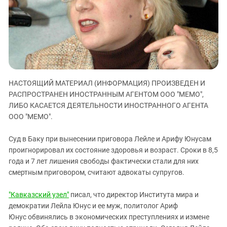
ЗАСТАВЛЯЕТ
Дагестан
КАВКАЗ ЗА ПАЛЕСТИНУ
Ингушетия
ИНАКОМЫСЛИЕ В ЧЕЧНЕ
Кабардино-Балкария
ПРЕСЛЕДОВАНИЕ АКТИВИСТОВ
МОБИЛИЗАЦИЯ И ПРОТЕСТЫ
Калмыкия
Карачаево-Черкесия
НАСТОЯЩИЙ МАТЕРИАЛ (ИНФОРМАЦИЯ) ПРОИЗВЕДЕН И
Краснодарский край
РАСПРОСТРАНЕН ИНОСТРАННЫМ АГЕНТОМ ООО "МЕМО",
Нагорный Карабах
ЛИБО КАСАЕТСЯ ДЕЯТЕЛЬНОСТИ ИНОСТРАННОГО АГЕНТА
ООО "МЕМО".
Российская Федерация
Ростовская область
Суд в Баку при вынесении приговора Лейле и Арифу Юнусам
проигнорировал их состояние здоровья и возраст. Сроки в 8,5
Северная Осетия - Алания
года и 7 лет лишения свободы фактически стали для них
СКФО
смертным приговором, считают адвокаты супругов.
Ставропольский край
"Кавказский узел"
писал, что директор Института мира и
Чечня
демократии Лейла Юнус и ее муж, политолог Ариф
Южная Осетия
Юнус
обвинялись в экономических преступлениях и измене