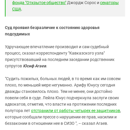
фонда
"Открытое общество"
Джордж Сорос и
сенаторы
США
.
Суд проявил безразличие к состоянию здоровья
подсудимых
Удручающее впечатление производил и сам судебный
процесс, сказал корреспонденту "Кавказского узла"
присутствовавший на последнем заседании родственник
супругов
Юсиф Агаев
.
"Судить пожилых, больных людей, в то время как им совсем
плохо, по меньшей мере негуманно. Арифу Юнусу сегодня
дважды становилось плохо. Тем не менее, они достойно
повели себя в суде. Лейла Юнус подчеркнула заслуги своих
адвокатов, отметив, что власти на протяжении последних
полутора лет
отстранили от работы четырех ее защитников
,
которые сообщали прессе о нарушении ее прав, насилии и
беззаконии в отношении нее в СИЗО ", – сказал Агаев.