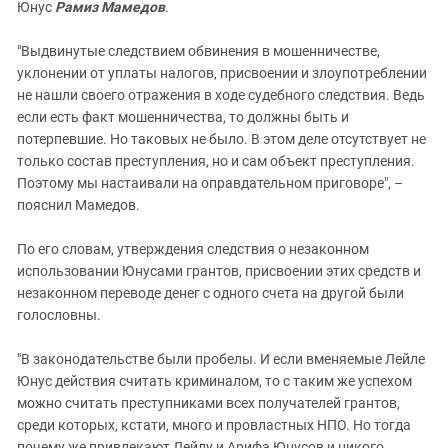
Юнус
Рамиз Мамедов
.
"Выдвинутые следствием обвинения в мошенничестве,
уклонении от уплаты налогов, присвоении и злоупотреблении
не нашли своего отражения в ходе судебного следствия. Ведь
если есть факт мошенничества, то должны быть и
потерпевшие. Но таковых не было. В этом деле отсутствует не
только состав преступления, но и сам объект преступления.
Поэтому мы настаивали на оправдательном приговоре", –
пояснил Мамедов.
По его словам, утверждения следствия о незаконном
использовании Юнусами грантов, присвоении этих средств и
незаконном переводе денег с одного счета на другой были
голословны.
"В законодательстве были пробелы. И если вменяемые Лейле
Юнус действия считать криминалом, то с таким же успехом
можно считать преступниками всех получателей грантов,
среди которых, кстати, много и провластных НПО. Но тогда
почему же привлекают Лейлу и Арифа Юнусов и никого