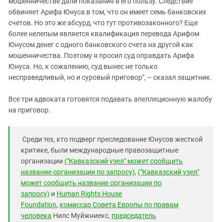
мошенничестве дали показания в его пользу. Следствие
обвиняет Арифа Юнуса в том, что он имеет семь банковских
счетов. Но это же абсурд, что тут противозаконного? Еще
более нелепым является квалификация перевода Арифом
Юнусом денег с одного банковского счета на другой как
мошенничества. Поэтому я просил суд оправдать Арифа
Юнуса. Но, к сожалению, суд вынес не только
несправедливый, но и суровый приговор", – сказал защитник.
Все три адвоката готовятся подавать апелляционную жалобу
на приговор.
Среди тех, кто подверг преследование Юнусов жесткой
критике, были международные правозащитные
организации
("Кавказский узел" может сообщить
название организации по запросу)
,
("Кавказский узел"
может сообщить название организации по
запросу)
и
Human Rights House
Foundation
,
комиссар Совета Европы по правам
человека
Нилс Муйжниекс,
председатель