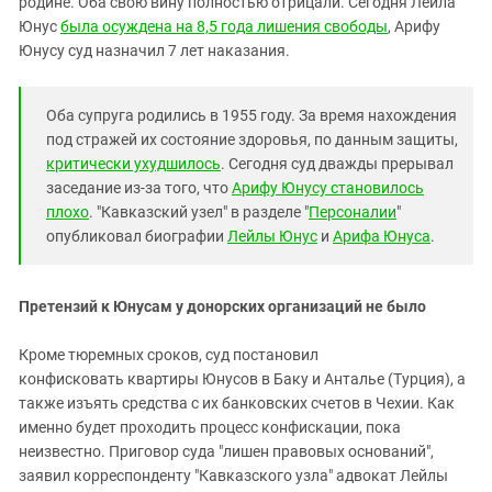
родине. Оба свою вину полностью отрицали.
Сегодня Лейла
Южный Кавказ
Юнус
была осуждена на 8,5 года лишения свободы
, Арифу
ЮФО
Юнусу суд назначил 7 лет наказания.
Оба супруга родились в 1955 году. За время нахождения
под стражей их состояние здоровья, по данным защиты,
критически ухудшилось
. Сегодня суд дважды прерывал
заседание из-за того, что
Арифу Юнусу становилось
плохо
. "Кавказский узел" в разделе "
Персоналии
"
опубликовал биографии
Лейлы Юнус
и
Арифа Юнуса
.
Претензий к Юнусам у донорских организаций не было
Кроме тюремных сроков, суд постановил
конфисковать квартиры Юнусов в Баку и Анталье (Турция), а
также изъять средства с их банковских счетов в Чехии. Как
именно будет проходить процесс конфискации, пока
неизвестно. Приговор суда "лишен правовых оснований",
заявил корреспонденту "Кавказского узла" адвокат Лейлы