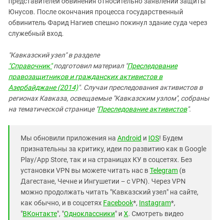
представителей обвинения относительно заявлений защиты
Юнусов. После окончания процесса государственный
обвинитель Фарид Нагиев спешно покинул здание суда через
служебный вход.
"Кавказский узел" в разделе
"Справочник"
подготовил материал "
Преследование
правозащитников и гражданских активистов в
Азербайджане (2014)
". Случаи преследования активистов в
регионах Кавказа, освещаемые "Кавказским узлом", собраны
на тематической странице "
Преследование активистов
".
Мы обновили приложения на
Android
и
IOS
! Будем
признательны за критику, идеи по развитию как в Google
Play/App Store, так и на страницах КУ в соцсетях. Без
установки VPN вы можете читать нас в
Telegram
(в
Дагестане, Чечне и Ингушетии – с VPN). Через VPN
можно продолжать читать "Кавказский узел" на сайте,
как обычно, и в соцсетях
Facebook
*,
Instagram
*,
"
ВКонтакте
", "
Одноклассники
" и
X
. Смотреть видео