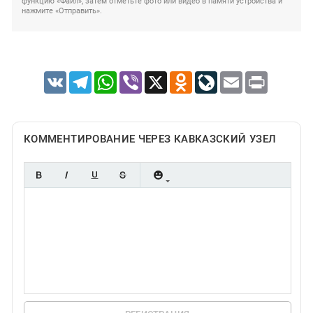
функцию «Файл», затем отметьте фото или видео в памяти устройства и
нажмите «Отправить».
VK
Telegram
WhatsApp
Viber
X
Odnoklassniki
LiveJournal
Email
Print
КОММЕНТИРОВАНИЕ ЧЕРЕЗ КАВКАЗСКИЙ УЗЕЛ