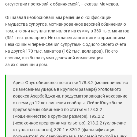
отсутствии претензий к обвиняемой", – сказал Мамедов.
Он назвал необоснованным решение о конфискации
имущества супругов, мотивированное версией обвинения о
том, что они не уплатили налоги на сумму в 369 тыс. манатов
(351 тыс. долларов). Не согласен защитник и с признанием
незаконным перечисления супругами с одного своего счета
на другой 170 тыс. манатов (162 тыс. долларов). По его
словам, это была сумма денежной компенсации
за их снесенный дом.
Ариф Юнус обвинялся по статье 178.3.2 (мошенничество
с нанесением ущерба в крупном размере) Уголовного
кодекса Азербайджана, предусматривающей наказание
от семи до 12 лет лишения свободы. Лейле Юнус были
предъявлены обвинения по статьям 178.3.2
(мошенничество в крупном размере), 192.2.2
(незаконное предпринимательство), 213.2.2 (уклонение
от уплаты налогов), 320.1 и 320.2 (фальсификация
документов) УК Азербайджана. По самой тяжкой из них