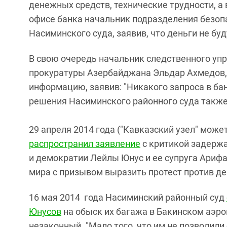
денежных средств, технические трудности, а
офисе банка начальник подразделения безоп
Насиминского суда, заявив, что деньги не бу
В свою очередь начальник следственного уп
прокуратуры Азербайджана Эльдар Ахмедов, 
информацию, заявив: "Никакого запроса в ба
решения Насиминского районного суда также
29 апреля 2014 года ("Кавказский узел" може
распространил заявление
с критикой задерж
и демократии Лейлы Юнус и ее супруга Арифа
мира с призывом выразить протест против д
16 мая 2014 года Насиминский районный суд
Юнусов
на обыск их багажа в Бакинском аэро
незаконный. "Мало того, что им не позволил