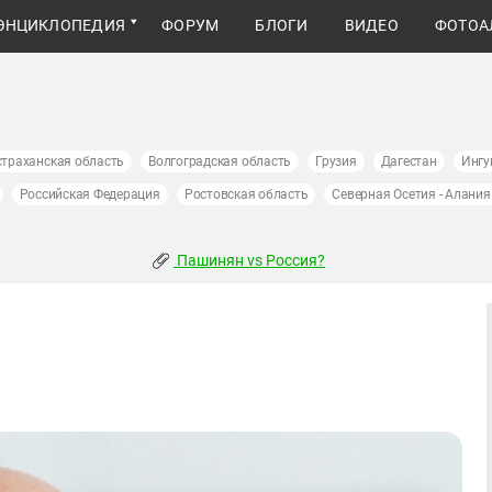
ЭНЦИКЛОПЕДИЯ
ФОРУМ
БЛОГИ
ВИДЕО
ФОТОА
страханская область
Волгоградская область
Грузия
Дагестан
Ингу
Российская Федерация
Ростовская область
Северная Осетия - Алания
Пашинян vs Россия?