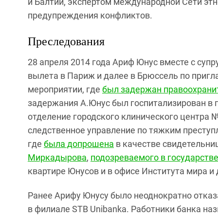
и Балтии, экспертом международной Сети этн
предупреждения конфликтов.
Преследования
28 апреля 2014 года Ариф Юнус вместе с супр
вылета в Париж и далее в Брюссель по приг
мероприятии, где
был задержан
правоохрани
задержания А.Юнус был госпитализирован в 
отделение городского клинического центра №
следственное управление по тяжким преступ
где
была допрошена
в качестве свидетельни
Миркадырова
,
подозреваемого в государств
квартире Юнусов и в офисе Института мира и
Ранее Арифу Юнусу было неоднократно отказа
в филиале STB Unibankа. Работники банка на