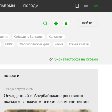
ЛЬБОМЫ
ПОГОДА
RU
EN
ВОЙТИ
шетия
Кабардино-Балкария
Калмыкия
СКФО
Ставропольский край
Чечня
Южная Осетия
Экокатастрофа на Кубани
НОВОСТИ
07:46, 6 августа 2026
Осужденный в Азербайджане россиянин
оказался в тяжелом психическом состоянии