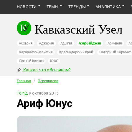
НОВОСТИ
ТЕМЫ
ТРЕНДЫ
АНАЛИТИКА
Кавказский Узел
Абхазия
Аджария
Адыгея
Азербайджан
Армения
А
Карачаево-Черкесия
Краснодарский край
Нагорный Карабах
Южный Кавказ
ЮФО
Кавказ: что с бензином?
Главная
/
Персоналии
16:42,
9 октября 2015
Ариф Юнус