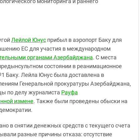
ологического мониторинга и раннего
угой
Лейлой Юнус
прибыл в аэропорт Баку для
лашению ЕС для участия в международном
тельными органами Азербайджана
. С места
предынсультном состоянии в реанимационное
1 Баку. Лейла Юнус была доставлена в
лениям Генеральной прокуратуры Азербайджана,
цы по делу журналиста
Рауфа
енной измене
. Также были проведены обыски на
 демократии.
но в снятии денежных средств с текущего счета
зывали разные причины отказа: отсутствие