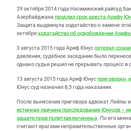
29 октября 2014 года Насиминский райсуд Б
Азербайджана
продлил срок ареста Арифу Ю
Защита выдвинула ходатайство о замене это
октября
ходатайство об освобождении Арифа
3 августа 2015 года Ариф Юнус
потерял сознан
давления, судебное заседание было перенес
однако судья решил не прерывать процесс в с
13 августа 2015 года Ариф Юнус
приговорен к
Юнус суд назначил 8,5 года наказания.
После вынесения приговора адвокат Лейлы и
истинная причина преследования Юнусов – и
защите прав политзаключенных
. По его мне
считают врагами неправительственные орга