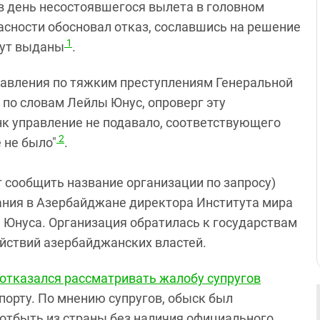
 в день несостоявшегося вылета в головном
асности обосновал отказ, сославшись на решение
1
дут выданы
.
равления по тяжким преступлениям Генеральной
по словам Лейлы Юнус, опроверг эту
нк управление не подавало, соответствующего
2
 не было"
.
т сообщить название организации по запросу)
ания в Азербайджане директора Института мира
 Юнуса. Организация обратилась к государствам
ействий азербайджанских властей.
отказался рассматривать жалобу супругов
порту. По мнению супругов, обыск был
и отбыть из страны без наличия официального