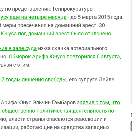
аку по представлению Генпрокуратуры
нусу еще на четыре месяца
- до 5 марта 2015 года.
й меры пресечения на домашний арест. 30
 Юнуса под домашний арест было отклонено
.
ие в зале суда
из-за скачка артериального
ено.
Обморок Арифа Юнуса повторился 6 августа
,
вязи с этим.
 7 годам лишения свободы
, его супруге Лейле
 Арифа Юнус Эльчин Гамбаров з
аявил о том, что
х общественно-политическая деятельность по
нию, власти страны опасаются революции и
низации, работающие на средства западных