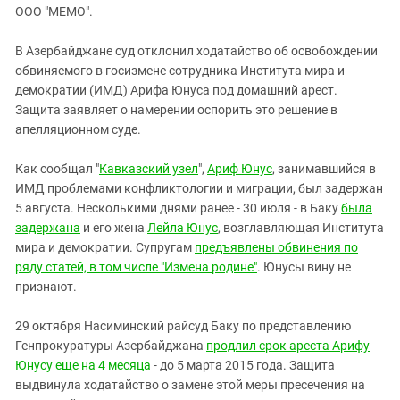
ЗАСТАВЛЯЕТ
ООО "МЕМО".
Дагестан
КАВКАЗ ЗА ПАЛЕСТИНУ
Ингушетия
ИНАКОМЫСЛИЕ В ЧЕЧНЕ
В Азербайджане суд отклонил ходатайство об освобождении
обвиняемого в госизмене сотрудника Института мира и
Кабардино-Балкария
ПРЕСЛЕДОВАНИЕ АКТИВИСТОВ
демократии (ИМД) Арифа Юнуса под домашний арест.
МОБИЛИЗАЦИЯ И ПРОТЕСТЫ
Калмыкия
Защита заявляет о намерении оспорить это решение в
Карачаево-Черкесия
апелляционном суде.
Краснодарский край
Как сообщал "
Кавказский узел
",
Ариф Юнус
, занимавшийся в
Нагорный Карабах
ИМД проблемами конфликтологии и миграции, был задержан
5 августа. Несколькими днями ранее - 30 июля - в Баку
была
Российская Федерация
задержана
и его жена
Лейла Юнус
, возглавляющая Института
Ростовская область
мира и демократии. Супругам
предъявлены обвинения по
Северная Осетия - Алания
ряду статей, в том числе "Измена родине"
. Юнусы вину не
признают.
СКФО
Ставропольский край
29 октября Насиминский райсуд Баку по представлению
Генпрокуратуры Азербайджана
продлил срок ареста Арифу
Чечня
Юнусу еще на 4 месяца
- до 5 марта 2015 года. Защита
Южная Осетия
выдвинула ходатайство о замене этой меры пресечения на