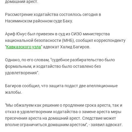
Южный Кавказ
домашний арест.
ЮФО
Рассмотрение ходатайства состоялось сегодня в
Насиминском районном суде Баку.
Ариф Юнус был привезен в суд из СИЗО министерства
национальной безопасности (МНБ), сообщил корреспонденту
"
Кавказского узла
" адвокат Халид Багиров.
Однако, по его словам, "судебное разбирательство было
формальным, и ходатайство было оставлено без
удовлетворения".
Багиров сообщил, что защита подаст две апелляционные
жалобы.
"Мы обжалуем как решение о продлении срока ареста, так и
отказ в удовлетворении ходатайства о замене ареста меры
пресечения ареста на домашний арест. Следствие может
вполне ограничиться домашним арестом", - заявил адвокат.