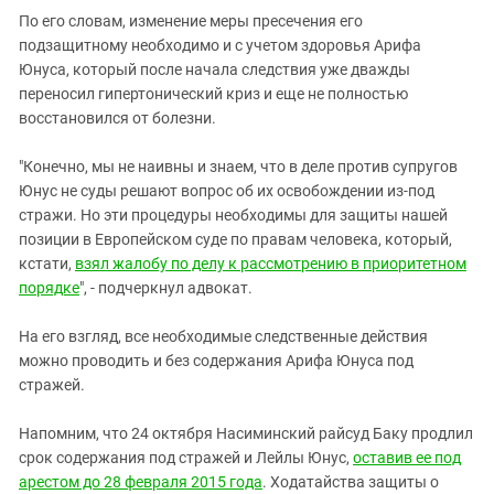
По его словам, изменение меры пресечения его
подзащитному необходимо и с учетом здоровья Арифа
Юнуса, который после начала следствия уже дважды
переносил гипертонический криз и еще не полностью
восстановился от болезни.
"Конечно, мы не наивны и знаем, что в деле против супругов
Юнус не суды решают вопрос об их освобождении из-под
стражи. Но эти процедуры необходимы для защиты нашей
позиции в Европейском суде по правам человека, который,
кстати,
взял жалобу по делу к рассмотрению в приоритетном
порядке
", - подчеркнул адвокат.
На его взгляд, все необходимые следственные действия
можно проводить и без содержания Арифа Юнуса под
стражей.
Напомним, что 24 октября Насиминский райсуд Баку продлил
срок содержания под стражей и Лейлы Юнус,
оставив ее под
арестом до 28 февраля 2015 года
. Ходатайства защиты о