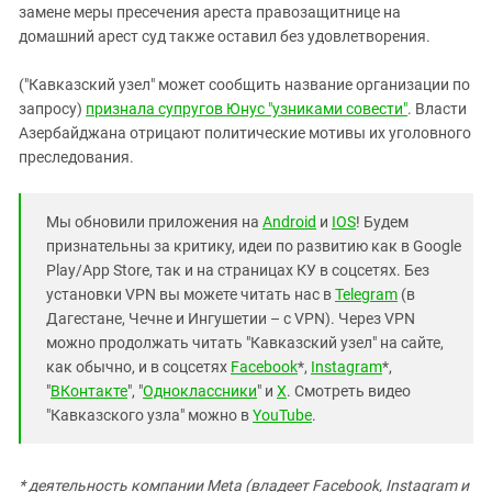
замене меры пресечения ареста правозащитнице на
домашний арест суд также оставил без удовлетворения.
("Кавказский узел" может сообщить название организации по
запросу)
признала супругов Юнус "узниками совести"
. Власти
Азербайджана отрицают политические мотивы их уголовного
преследования.
Мы обновили приложения на
Android
и
IOS
! Будем
признательны за критику, идеи по развитию как в Google
Play/App Store, так и на страницах КУ в соцсетях. Без
установки VPN вы можете читать нас в
Telegram
(в
Дагестане, Чечне и Ингушетии – с VPN). Через VPN
можно продолжать читать "Кавказский узел" на сайте,
как обычно, и в соцсетях
Facebook
*,
Instagram
*,
"
ВКонтакте
", "
Одноклассники
" и
X
. Смотреть видео
"Кавказского узла" можно в
YouTube
.
* деятельность компании Meta (владеет Facebook, Instagram и