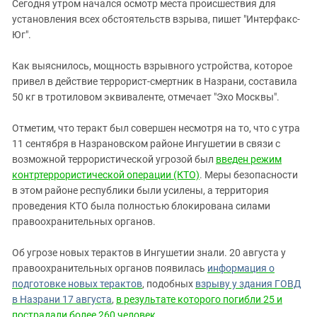
Южный Кавказ
Сегодня утром начался осмотр места происшествия для
установления всех обстоятельств взрыва, пишет "Интерфакс-
ЮФО
Юг".
Как выяснилось, мощность взрывного устройства, которое
привел в действие террорист-смертник в Назрани, составила
50 кг в тротиловом эквиваленте, отмечает "Эхо Москвы".
Отметим, что теракт был совершен несмотря на то, что с утра
11 сентября в Назрановском районе Ингушетии в связи с
возможной террористической угрозой был
введен режим
контртеррористической операции (КТО)
. Меры безопасности
в этом районе республики были усилены, а территория
проведения КТО была полностью блокирована силами
правоохранительных органов.
Об угрозе новых терактов в Ингушетии знали. 20 августа у
правоохранительных органов появилась
информация о
подготовке новых терактов
, подобных
взрыву у здания ГОВД
в Назрани 17 августа
,
в результате которого погибли 25 и
пострадали более 260 человек
.