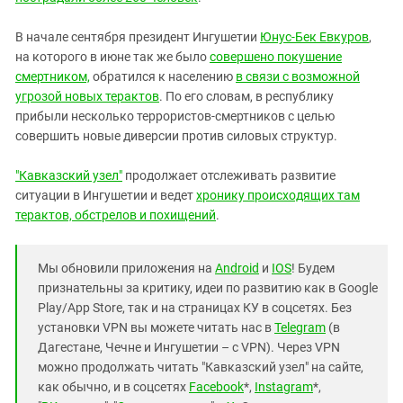
В начале сентября президент Ингушетии
Юнус-Бек Евкуров
,
на которого в июне так же было
совершено покушение
смертником,
обратился к населению
в связи с возможной
угрозой новых терактов
. По его словам, в республику
прибыли несколько террористов-смертников с целью
совершить новые диверсии против силовых структур.
"Кавказский узел"
продолжает отслеживать развитие
ситуации в Ингушетии и ведет
хронику происходящих там
терактов, обстрелов и похищений
.
Мы обновили приложения на
Android
и
IOS
! Будем
признательны за критику, идеи по развитию как в Google
Play/App Store, так и на страницах КУ в соцсетях. Без
установки VPN вы можете читать нас в
Telegram
(в
Дагестане, Чечне и Ингушетии – с VPN). Через VPN
можно продолжать читать "Кавказский узел" на сайте,
как обычно, и в соцсетях
Facebook
*,
Instagram
*,