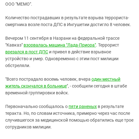
ЗАСТАВЛЯЕТ
ООО "МЕМО".
Дагестан
КАВКАЗ ЗА ПАЛЕСТИНУ
Ингушетия
ИНАКОМЫСЛИЕ В ЧЕЧНЕ
Количество пострадавших в результате взрыва террориста-
смертника возле поста ДПС в Ингушетии достигло 8 человек.
Кабардино-Балкария
ПРЕСЛЕДОВАНИЕ АКТИВИСТОВ
МОБИЛИЗАЦИЯ И ПРОТЕСТЫ
Калмыкия
Вечером 11 сентября в Назрани на федеральной трассе
Карачаево-Черкесия
"Кавказ"
взорвалась машина "Лада-Приора"
. Террорист
врезался в пост ДПС
и привел в действие взрывное
Краснодарский край
устройство и умер. Одновременно с этим пост милиции
Нагорный Карабах
обстреляли.
Российская Федерация
"Всего пострадало восемь человек, вчера
один местный
Ростовская область
житель скончался в больнице
", - сообщили сегодня в штабе
Северная Осетия - Алания
временной группировки войск.
СКФО
Первоначально сообщалось о
пяти раненых
в результате
Ставропольский край
теракта. Но, по словам источника, примерно через час после
случившегося за медицинской помощью обратились еще трое
Чечня
сотрудников милиции.
Южная Осетия