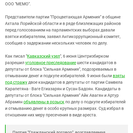
ЗАСТАВЛЯЕТ
ООО "МЕМО".
Дагестан
КАВКАЗ ЗА ПАЛЕСТИНУ
Ингушетия
ИНАКОМЫСЛИЕ В ЧЕЧНЕ
Представители партии "Процветающая Армения" в общине
Ахтала Лорийской области и в ряде близлежащих районов
Кабардино-Балкария
ПРЕСЛЕДОВАНИЕ АКТИВИСТОВ
перед голосованием на парламентских выборах давали
МОБИЛИЗАЦИЯ И ПРОТЕСТЫ
Калмыкия
взятки избирателям, заявил Антикоррупционный комитет,
Карачаево-Черкесия
сообщив о задержании нескольких человек по делу.
Краснодарский край
Как писал "
Кавказский узел
", 6 июня Центризбирком
Нагорный Карабах
разрешил
уголовное преследование
шести кандидатов в
депутаты от блока "Сильная Армения", подозреваемых в
Российская Федерация
отмывании денег и подкупе избирателей. 9 июня были
взяты
Ростовская область
под стражу
двое кандидатов в депутаты от партии Самвела
Северная Осетия - Алания
Карапетяна - Ваге Егиазарян и Сусан Бадоян. Кандидаты в
депутаты от блока "Сильная Армения" Айк Авагян и Артур
СКФО
Абрамян
объявлены в розыск
по делу о подкупе избирателей
Ставропольский край
и отмыванию денег в особо крупных размерах. Суд избрал в
отношении них меру пресечения в виде ареста.
Чечня
Южная Осетия
Партия "Гражданский договор", возглавляемая