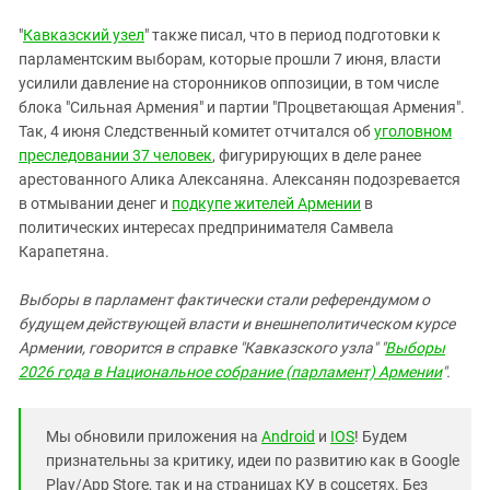
"
Кавказский узел
" также писал, что в период подготовки к
парламентским выборам, которые прошли 7 июня, власти
усилили давление на сторонников оппозиции, в том числе
блока "Сильная Армения" и партии "Процветающая Армения".
Так, 4 июня Следственный комитет отчитался об
уголовном
преследовании 37 человек
, фигурирующих в деле ранее
арестованного Алика Алексаняна. Алексанян подозревается
в отмывании денег и
подкупе жителей Армении
в
политических интересах предпринимателя Самвела
Карапетяна.
Выборы в парламент фактически стали референдумом о
будущем действующей власти и внешнеполитическом курсе
Армении, говорится в справке "Кавказского узла" "
Выборы
2026 года в Национальное собрание (парламент) Армении
".
Мы обновили приложения на
Android
и
IOS
! Будем
признательны за критику, идеи по развитию как в Google
Play/App Store, так и на страницах КУ в соцсетях. Без