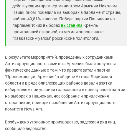
Южный Кавказ
действующим премьер-министром Армении Николом
ЮФО
Пашиняном, победила на выборах в парламент страны,
набрав 49,81% голосов. Победа партии Пашиняна на
парламентских выборах
выставила
Кремль
проигравшей стороной, отметили опрошенные
"Кавказским узлом" российские политологи.
В результате мероприятий, проведённых сотрудниками
Антикоррупционного комитета Армении, были получены
фактические данные о том, что представители партии
"Процветающая Армения" в общине Ахтала Лорийской
области и в ряде близлежащих районов давали взятки
избирателям при условии голосования в пользу своей партии
на выборах в Национальное собрание и привлечения
сторонников, приводит сообщение Антикоррупционного
комитета News.Am.
Возбуждено уголовное производство, задержан ряд лиц,
сообщило ведомство.