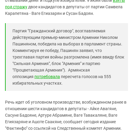
отмывании денег и подкупе избирателей. 9 июня были
взяты
Южный Кавказ
под стражу
двое кандидатов в депутаты от партии Самвела
ЮФО
Карапетяна - Ваге Егиазарян и Сусан Бадоян.
Партия "Гражданский договор", возглавляемая
действующим премьер-министром Армении Николом
Пашиняном, победила на выборах в парламент страны.
Комментируя ее победу, Пашинян заявил, что
трехглавая партия войны разгромлена (имея ввиду блок
"Сильная Армения", блок "Армения" и партию
"Процветающая Армения"). Армянская
оппозиция
потребовала
пересчета голосов на 555
избирательных участках.
Речь идет об уголовном производстве, возбужденном ранее в
отношении шести кандидатов в депутаты - Айке Авагяне,
Сасуне Бадояне, Артуре Абрамяне, Ваге Тавакаляне, Ваге
Егиязаряне и Ашоте Саакяне, сообщает сегодня издание
"Фактинфо" со ссылкой на Следственный комитет Армении.