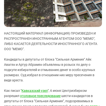
ЗАСТАВЛЯЕТ
Дагестан
КАВКАЗ ЗА ПАЛЕСТИНУ
Ингушетия
ИНАКОМЫСЛИЕ В ЧЕЧНЕ
Кабардино-Балкария
ПРЕСЛЕДОВАНИЕ АКТИВИСТОВ
МОБИЛИЗАЦИЯ И ПРОТЕСТЫ
Калмыкия
НАСТОЯЩИЙ МАТЕРИАЛ (ИНФОРМАЦИЯ) ПРОИЗВЕДЕН И
Карачаево-Черкесия
РАСПРОСТРАНЕН ИНОСТРАННЫМ АГЕНТОМ ООО "МЕМО",
Краснодарский край
ЛИБО КАСАЕТСЯ ДЕЯТЕЛЬНОСТИ ИНОСТРАННОГО АГЕНТА
Нагорный Карабах
ООО "МЕМО".
Российская Федерация
Кандидаты в депутаты от блока "Сильная Армения" Айк
Ростовская область
Авагян и Артур Абрамян объявлены в розыск по делу о
подкупе избирателей и отмыванию денег в особо крупных
Северная Осетия - Алания
размерах. Суд избрал в отношении них меру пресечения в
СКФО
виде ареста.
Ставропольский край
Как писал "
Кавказский узел
", 6 июня Центризбирком
Чечня
разрешил
уголовное преследование
шести кандидатов в
Южная Осетия
депутаты от блока "Сильная Армения", подозреваемых в