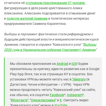
отчитался об
уголовном преследовании 37 человек
,
фигурирующих в деле ранее арестованного Алика
Алексаняна. Алексанян подозревается в отмывании денег
и
подкупе жителей Армении
в политических интересах
предпринимателя Самвела Карапетяна.
Выборы в парламент фактически стали референдумом о
будущем действующей власти и внешнеполитическом курсе
Армении, говорится в справке "Кавказского узла" "
Выборы
2026 года в Национальное собрание (парламент) Армении
".
Мы обновили приложения на
Android
и
IOS
! Будем
признательны за критику, идеи по развитию как в Google
Play/App Store, так и на страницах КУ в соцсетях. Без
установки VPN вы можете читать нас в
Telegram
(в
Дагестане, Чечне и Ингушетии – с VPN). Через VPN
можно продолжать читать "Кавказский узел" на сайте,
как обычно, и в соцсетях
Facebook
*,
Instagram
*,
"
ВКонтакте
", "
Одноклассники
" и
X
. Смотреть видео
"Кавказского узла" можно в
YouTube
.