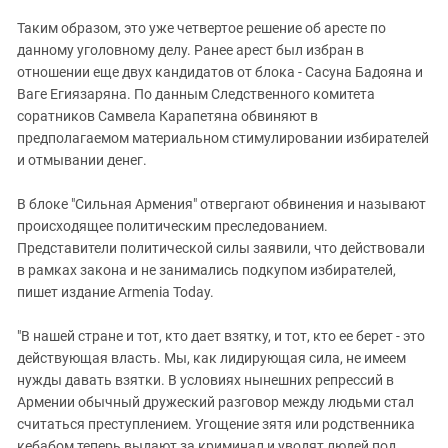
Таким образом, это уже четвертое решение об аресте по
данному уголовному делу. Ранее арест был избран в
отношении еще двух кандидатов от блока - Сасуна Бадояна и
Ваге Егиязаряна. По данным Следственного комитета
соратников Самвела Карапетяна обвиняют в
предполагаемом материальном стимулировании избирателей
и отмывании денег.
В блоке "Сильная Армения" отвергают обвинения и называют
происходящее политическим преследованием.
Представители политической силы заявили, что действовали
в рамках закона и не занимались подкупом избирателей,
пишет издание Armenia Today.
"В нашей стране и тот, кто дает взятку, и тот, кто ее берет - это
действующая власть. Мы, как лидирующая сила, не имеем
нужды давать взятки. В условиях нынешних репрессий в
Армении обычный дружеский разговор между людьми стал
считаться преступлением. Угощение зятя или родственника
кебабом теперь выдают за криминал и уводят людей под