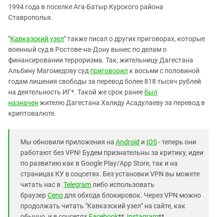
1994 года в поселке Ага-Батыр Курского района
Ставрополья.
"
Кавказский узел
" также писал о других приговорах, которые
военный суд в Ростове-на-Дону вынес по делам о
финансировании терроризма. Так, жительницу Дагестана
Альбину Магомедову суд
приговорил
к восьми с половиной
годам лишения свободы за перевод более 818 тысяч рублей
на деятельность ИГ*. Такой же срок ранее
был
назначен
жителю Дагестана Халиду Асадулаеву за перевод в
криптовалюте.
Мы обновили приложения на
Android
и
IOS
- теперь они
работают без VPN! Будем признательны за критику, идеи
по развитию как в Google Play/App Store, так и на
страницах КУ в соцсетях. Без установки VPN вы можете
читать нас в
Telegram
либо использовать
браузер
Ceno
для обхода блокировок. Через VPN можно
продолжать читать "Кавказский узел" на сайте, как
обычно, и в соцсетях
Facebook
**,
Instagram
**,