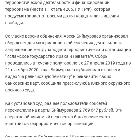
Южный Кавказ
террористической деятельности и финансировании
терроризма (части 1.1 статьи 205.1 УК РФ), которая
ЮФО
предусматривает от восьми до пятнадцати лет лишения
свободы.
Согласно версии обвинения, Арсен Биймурзаев организовал
сбор денег для материального обеспечения деятельности
запрещенной международной террористической организации
"Исламское государство Ирака и Леванта"*. Сборы
проводились в течение полутора лет, с 27 апреля 2019 года по
21 октября 2020 года: Биймурзаев публиковал в соцсети
видео "на религиозную тематику" и реквизиты своих
банковских карт, сообщила пресс-служба Южного окружного
военного суда.
Как установил суд, разные пользователи соцсетей
перечислили на карты Биймурзаева 2 769 647 рублей. Эти
средства обвиняемый перевел на банковские счета
участников террористической организации.
Суд приговорил Биймурзаева к 10 годам заключения с