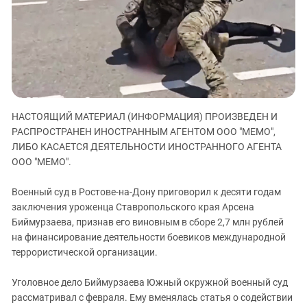
ЗАСТАВЛЯЕТ
Дагестан
КАВКАЗ ЗА ПАЛЕСТИНУ
Ингушетия
ИНАКОМЫСЛИЕ В ЧЕЧНЕ
Кабардино-Балкария
ПРЕСЛЕДОВАНИЕ АКТИВИСТОВ
МОБИЛИЗАЦИЯ И ПРОТЕСТЫ
Калмыкия
Карачаево-Черкесия
НАСТОЯЩИЙ МАТЕРИАЛ (ИНФОРМАЦИЯ) ПРОИЗВЕДЕН И
Краснодарский край
РАСПРОСТРАНЕН ИНОСТРАННЫМ АГЕНТОМ ООО "МЕМО",
Нагорный Карабах
ЛИБО КАСАЕТСЯ ДЕЯТЕЛЬНОСТИ ИНОСТРАННОГО АГЕНТА
Российская Федерация
ООО "МЕМО".
Ростовская область
Военный суд в Ростове-на-Дону приговорил к десяти годам
Северная Осетия - Алания
заключения уроженца Ставропольского края Арсена
Биймурзаева, признав его виновным в сборе 2,7 млн рублей
СКФО
на финансирование деятельности боевиков международной
Ставропольский край
террористической организации.
Чечня
Уголовное дело Биймурзаева Южный окружной военный суд
Южная Осетия
рассматривал с февраля. Ему вменялась статья о содействии