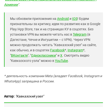
Армении
".
Мы обновили приложения на
Android
и
IOS
! Будем
признательны за критику, идеи по развитию как в Google
Play/App Store, так и на страницах КУ в соцсетях. Без
установки VPN вы можете читать нас в
Telegram
(в
Дагестане, Чечне и Ингушетии – с VPN). Через VPN
можно продолжать читать "Кавказский узел" на сайте,
как обычно, и в соцсетях
Facebook
*,
Instagram
*,
"
ВКонтакте
", "
Одноклассники
" и
X
. Смотреть видео
"Кавказского узла" можно в
YouTube
.
* деятельность компании Meta (владеет Facebook, Instagram и
WhatsApp) запрещена в России.
Автор:
"Кавказский узел"