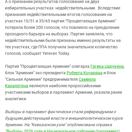
А о признании результатов голосования на двух
избирательных участках недействительными. Вследствие
признания недействительными итогов голосования на
участках 10/51 и 35/65 партия "Процветающая Армения"
потеряла более 200 голосов, что повлияло на преодоление
проходного барьера на выборах. Партия заявляла, что
недействительными были признаны именно результаты на
тех участках, где ППА получила значительное количество
голосов, сообщает Yerevan Today.
Партия "Процветающая Армения" олигарха
Гагика Царукяна
,
блок "Армения" экс-президента
Роберта Кочаряна
и блок
"Сильная Армения" предпринимателя
Самвела
Карапетяна
являются наиболее пророссийскими
участниками выборов в парламент Армении, указали ранее
аналитики.
Выборы в парламент фактически стали референдумом о
будущем действующей власти и внешнеполитическом курсе
Армении. На "Кавказском узле" опубликована справка
"
Выборы 2026 года в Национальное собрание (парламент)