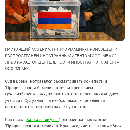
ЗАСТАВЛЯЕТ
Дагестан
КАВКАЗ ЗА ПАЛЕСТИНУ
Ингушетия
ИНАКОМЫСЛИЕ В ЧЕЧНЕ
Кабардино-Балкария
ПРЕСЛЕДОВАНИЕ АКТИВИСТОВ
МОБИЛИЗАЦИЯ И ПРОТЕСТЫ
Калмыкия
Карачаево-Черкесия
НАСТОЯЩИЙ МАТЕРИАЛ (ИНФОРМАЦИЯ) ПРОИЗВЕДЕН И
Краснодарский край
РАСПРОСТРАНЕН ИНОСТРАННЫМ АГЕНТОМ ООО "МЕМО",
Нагорный Карабах
ЛИБО КАСАЕТСЯ ДЕЯТЕЛЬНОСТИ ИНОСТРАННОГО АГЕНТА
Российская Федерация
ООО "МЕМО".
Ростовская область
Суд в Ереване отказался рассматривать иски партии
Северная Осетия - Алания
"Процветающая Армения" в связи с решением
Центризбиркома аннулировать итоги голосования на двух
СКФО
участках. Суд указал на необходимость проведения
Ставропольский край
повторного голосования на этих участках.
Чечня
Как писал "
Кавказский узел
", оппозиционные партии
Южная Осетия
"Процветающая Армения" и "Крылья единства", а также блок