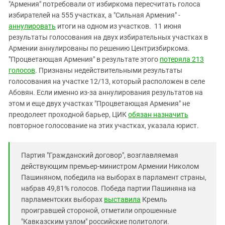
Южный Кавказ
"Армения" потребовали от избиркома пересчитать голоса
избирателей на 555 участках, а "Сильная Армения" -
ЮФО
аннулировать
итоги на одном из участков. 11 июня
результаты голосования на двух избирательных участках в
Армении аннулированы по решению Центризбиркома.
"Процветающая Армения" в результате этого
потеряла 213
голосов
. Признаны недействительными результаты
голосования на участке 12/13, который расположен в селе
Абовян. Если именно из-за аннулирования результатов на
этом и еще двух участках "Процветающая Армения" не
преодолеет проходной барьер, ЦИК
обязан назначить
повторное голосование на этих участках, указала юрист.
Партия "Гражданский договор", возглавляемая
действующим премьер-министром Армении Николом
Пашиняном, победила на выборах в парламент страны,
набрав 49,81% голосов. Победа партии Пашиняна на
парламентских выборах
выставила
Кремль
проигравшей стороной, отметили опрошенные
"Кавказским узлом" российские политологи.