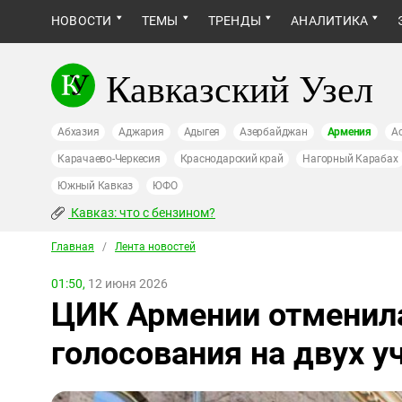
НОВОСТИ
ТЕМЫ
ТРЕНДЫ
АНАЛИТИКА
Кавказский Узел
Абхазия
Аджария
Адыгея
Азербайджан
Армения
А
Карачаево-Черкесия
Краснодарский край
Нагорный Карабах
Южный Кавказ
ЮФО
Кавказ: что с бензином?
Главная
/
Лента новостей
01:50,
12 июня 2026
ЦИК Армении отменил
голосования на двух у