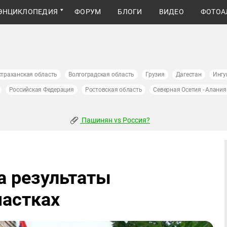
ЭНЦИКЛОПЕДИЯ
ФОРУМ
БЛОГИ
ВИДЕО
ФОТОА
страханская область
Волгоградская область
Грузия
Дагестан
Ингу
Российская Федерация
Ростовская область
Северная Осетия - Алания
Пашинян vs Россия?
а результаты
частках