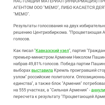
НАСТОЯЩИЙ МАТЕРИАЛ (ИНФОРМАЦИЯ) ПР
АГЕНТОМ ООО "МЕМО", ЛИБО КАСАЕТСЯ ДЕ
"МЕМО".
Результаты голосования на двух избиратель
решению Центризбиркома. “Процветающая Арм
голосов.
Как писал "
Кавказский узел
", партия "Гражд
премьер-министром Армении Николом Пашиня
набрав 49,81% голосов. Победа партии Пашин
выборах
выставила
Кремль проигравшей сто
узлом" российские политологи. Оппозиционн
единства", а также блок "Армения" потребова
на 555 участках, а "Сильная Армения" -
аннули
пересчета к результату "Процветающей Арм