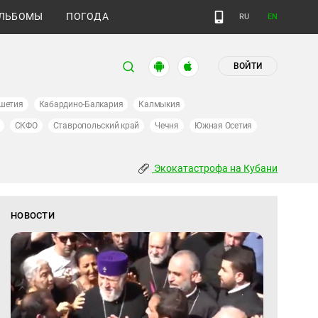
ЛЬБОМЫ
ПОГОДА
RU
EN
ВОЙТИ
шетия
Кабардино-Балкария
Калмыкия
СКФО
Ставропольский край
Чечня
Южная Осетия
Экокатастрофа на Кубани
НОВОСТИ