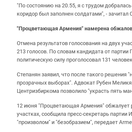
"По состоянию на 20.55, я с трудом добралась
коридор был заполнен солдатами", - зачитал
"Процветающая Армения" намерена обжало
Отмена результатов голосования на двух уч
213 голосов. По словам кандидата от партии Г
политическую силу проголосовал 131 человек,
Степанян заявил, что после такого решения "
прозрачных выборах". Адвокат Рубен Меликя
Центризбиркома позволило "украсть пять ма
12 июня "Процветающая Армения" обжалует р
участках, сообщила пресс-секретарь партии 
"произволом" и "безобразием", передает Arme