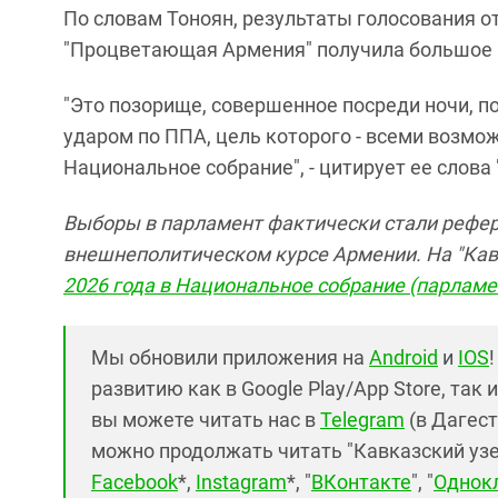
По словам Тоноян, результаты голосования от
"Процветающая Армения" получила большое 
"Это позорище, совершенное посреди ночи, 
ударом по ППА, цель которого - всеми возм
Национальное собрание", - цитирует ее слова
Выборы в парламент фактически стали рефе
внешнеполитическом курсе Армении. На "Кавк
2026 года в Национальное собрание (парлам
Мы обновили приложения на
Android
и
IOS
развитию как в Google Play/App Store, так 
вы можете читать нас в
Telegram
(в Дагест
можно продолжать читать "Кавказский узел"
Facebook
*,
Instagram
*, "
ВКонтакте
", "
Однок