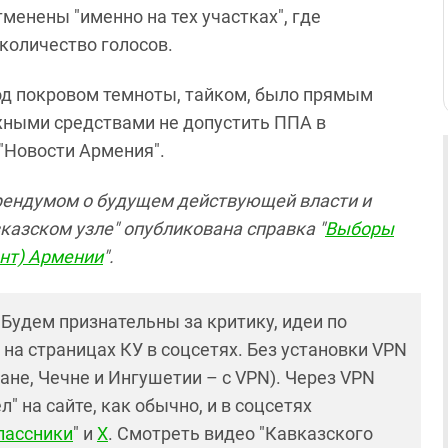
менены "именно на тех участках", где
количество голосов.
под покровом темноты, тайком, было прямым
ожными средствами не допустить ППА в
 "Новости Армения".
рендумом о будущем действующей власти и
азском узле" опубликована справка "
Выборы
ент) Армении
".
! Будем признательны за критику, идеи по
и на страницах КУ в соцсетях. Без установки VPN
ане, Чечне и Ингушетии – с VPN). Через VPN
 на сайте, как обычно, и в соцсетях
лассники
" и
X
. Смотреть видео "Кавказского