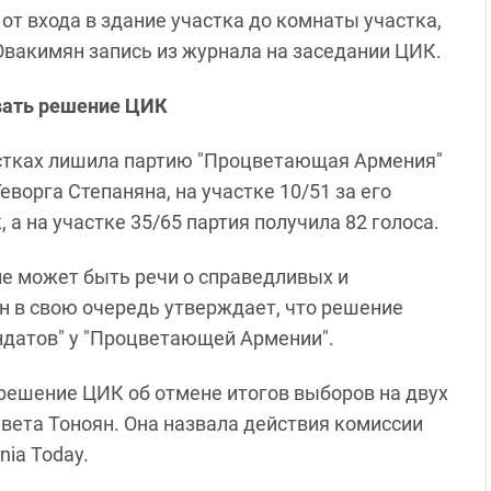
 от входа в здание участка до комнаты участка,
 Овакимян запись из журнала на заседании ЦИК.
вать решение ЦИК
астках лишила партию "Процветающая Армения"
еворга Степаняна, на участке 10/51 за его
 а на участке 35/65 партия получила 82 голоса.
не может быть речи о справедливых и
н в свою очередь утверждает, что решение
ндатов" у "Процветающей Армении".
ешение ЦИК об отмене итогов выборов на двух
Ивета Тоноян. Она назвала действия комиссии
nia Today.