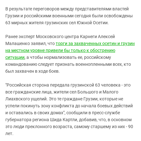
ЗАСТАВЛЯЕТ
Дагестан
В результате переговоров между представителями властей
КАВКАЗ ЗА ПАЛЕСТИНУ
Ингушетия
Грузии и российскими военными сегодня были освобождены
ИНАКОМЫСЛИЕ В ЧЕЧНЕ
63 мирных жителя грузинских сел Южной Осетии.
Кабардино-Балкария
ПРЕСЛЕДОВАНИЕ АКТИВИСТОВ
МОБИЛИЗАЦИЯ И ПРОТЕСТЫ
Калмыкия
Ранее эксперт Московского центра Карнеги Алексей
Малашенко заявил, что
торги за захваченных осетин и грузин
Карачаево-Черкесия
на местном уровне привели бы только к обострению
Краснодарский край
ситуации
, а чтобы нормализовать ее, российскому
Нагорный Карабах
командованию следует признать военнопленными всех, кто
был захвачен в ходе боев.
Российская Федерация
Ростовская область
"Российская сторона передала грузинской 63 человека - это
все гражданские лица, жители сел Большого и Малого
Северная Осетия - Алания
Лиахвского ущелий. Это те граждане Грузии, которые не
СКФО
успели покинуть зону конфликта до начала боевых действий
и оставались в своих домах", сообщили в пресс-службе
Ставропольский край
губернатора региона Шида Картли, добавив, что, в основном
Чечня
это люди преклонного возраста, самому старшему из них - 90
Южная Осетия
лет.