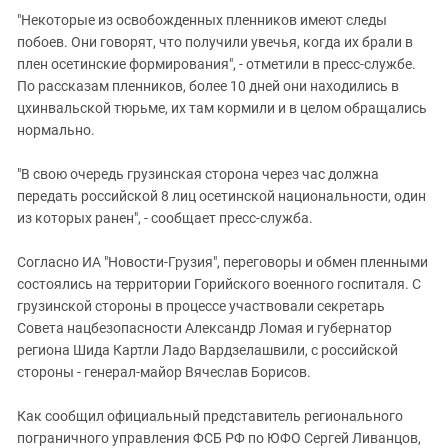
Южный Кавказ
"Некоторые из освобожденных пленников имеют следы
ЮФО
побоев. Они говорят, что получили увечья, когда их брали в
плен осетинские формирования", - отметили в пресс-службе.
По рассказам пленников, более 10 дней они находились в
цхинвальской тюрьме, их там кормили и в целом обращались
нормально.
"В свою очередь грузинская сторона через час должна
передать российской 8 лиц осетинской национальности, один
из которых ранен", - сообщает пресс-служба.
Согласно ИА "Новости-Грузия", переговоры и обмен пленными
состоялись на территории Горийского военного госпиталя. С
грузинской стороны в процессе участвовали секретарь
Совета нацбезопасности Александр Ломая и губернатор
региона Шида Картли Ладо Вардзелашвили, с российской
стороны - генерал-майор Вячеслав Борисов.
Как сообщил официальный представитель регионального
пограничного управления ФСБ РФ по ЮФО Сергей Ливанцов,