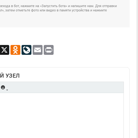
ехода в бот, нажмите на «Запустить бота» и напишите нам. Для отправки
», затем отметьте фото или видео в памяти устройства и нажмите
App
Viber
X
Odnoklassniki
LiveJournal
Email
Print
Й УЗЕЛ