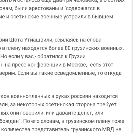
овам, были арестованы и "содержатся в
ие и осетинские военные устроили в бывшем
зии Шота Утиашвили, ссылаясь на слова
 в плену находятся более 80 грузинских военных.
о если у вас,- обратился к Грузии
 на пресс-конференции в Москве,- есть этот
роверим. Если вы такие осведомленные, то откуда
ов военнопленных в руках россиян находится
али, за некоторых осетинская сторона требует
ых они говорили: или давайте денег, или
божден". По его словам, в грузинском плену тоже
х количества представитель грузинского МВД не