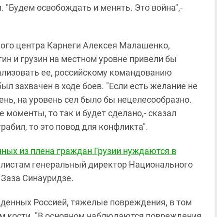
. "Будем освобождать и менять. Это война",-
ого центра Карнеги Алексея Малашенко,
тин и грузин на местном уровне привели бы
мализовать ее, российскому командованию
ыл захвачен в ходе боев. "Если есть желание не
вень, на уровень сел было бы нецелесообразно.
 моменты, то так и будет сделано,- сказал
грабил, то это повод для конфликта".
ных из плена граждан Грузии нуждаются в
налистам генеральный директор Национального
 Заза Синауридзе.
жденных Россией, тяжелые повреждения, в том
м кости. "В основном наблюдаются повреждения