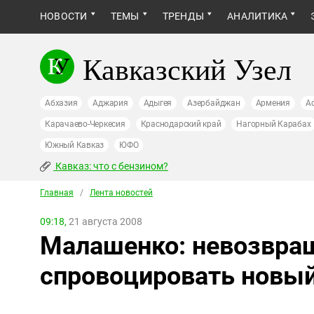
НОВОСТИ
ТЕМЫ
ТРЕНДЫ
АНАЛИТИКА
Кавказский Узел
Абхазия
Аджария
Адыгея
Азербайджан
Армения
А
Карачаево-Черкесия
Краснодарский край
Нагорный Карабах
Южный Кавказ
ЮФО
Кавказ: что с бензином?
Главная
/
Лента новостей
09:18,
21 августа 2008
Малашенко: невозвра
спровоцировать новый