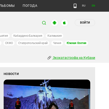
ЛЬБОМЫ
ПОГОДА
RU
EN
ВОЙТИ
шетия
Кабардино-Балкария
Калмыкия
СКФО
Ставропольский край
Чечня
Южная Осетия
Экокатастрофа на Кубани
НОВОСТИ