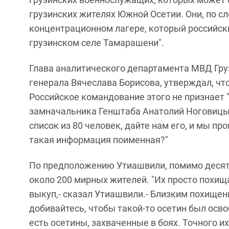
грузинских жителях Южной Осетии. Они, по сл
концентрационном лагере, который российск
грузинском селе Тамарашени".
Глава аналитического департамента МВД Гру
генерала Вячеслава Борисова, утверждал, что
Российское командование этого не признает "Н
замначальника Генштаба Анатолий Ноговицын
список из 80 человек, дайте нам его, и мы п
такая информация поименная?"
По предположению Утиашвили, помимо десятк
около 200 мирных жителей. "Их просто похищ
выкуп,- сказал Утиашвили.- Близким похищенн
добивайтесь, чтобы такой-то осетин был осво
есть осетины, захваченные в боях. Точного и