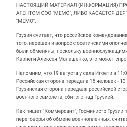
НАСТОЯЩИЙ МАТЕРИАЛ (ИНФОРМАЦИЯ) ПР
АГЕНТОМ ООО "МЕМО", ЛИБО КАСАЕТСЯ ДЕ
"МЕМО".
Грузия считает, что российское командовани
того, нерешен и вопрос с осетинскими ополче
были обменяны, поскольку военнослужащими
Карнеги Алексея Малашенко, это может спро
Напомним, что 19 августа у села Игоети в 11:0
Российская сторона передала 15 человек - 1
Грузинская сторона передала российской сторо
военного самолета, сбитого над Грузией.
Как пишет "Коммерсант", Госминистр Грузии 
переговоры об обмене военнопленных, считает
грузинских военнослужащих, которых может б