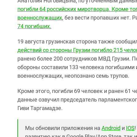
Анатолия Ноговицына, по уточненным данным
погибли 64 российских миротворца. Кроме то
военнослужащих
, без вести пропавших нет. 
74 погибших.
19 августа грузинская сторона также сообщил
действий со стороны Грузии погибло 215 чело
ранено более 200 сотрудников МВД Грузии. 
обороны составили 133 человека погибшими и
военнослужащих, неопознано семь трупов.
Кроме этого, погибли 69 человек и ранен 61 
данные озвучил председатель парламентского
Гиви Таргамадзе.
Мы обновили приложения на
Android
и
IOS
развитию как в Google Play/App Store, так 