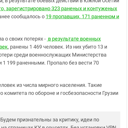
, в результате боевых действий в Южной Осетии
го, зарегистрировано 323 раненых и контуженых
Ранее сообщалось о
19 пропавших, 171 раненном и
а о своих потерях -
в результате военных
век
, ранены 1 469 человек. Из них убито 13 и
Потери среди военнослужащих Министерства
 1 199 раненными. Пропало без вести 70
человек из числа мирного населения. Такие
 комитета по обороне и госбезопасности Грузии
! Будем признательны за критику, идеи по
и на страницах КУ в соцсетях. Без установки VPN