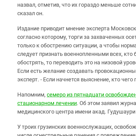
назвал, отметив, что их гораздо меньше сотни
сказал он.
Издание приводит мнение эксперта Московск
согласно которому, торги за захваченных осе
только к обострению ситуации, а чтобы нор
следует признать военнопленными всех, кто б
обострять, то переводить это на низовой уро
Если есть желание создавать провокационные
эксперт. - Если начнется выяснение, кто чего 
Напомним,
семеро из пятнадцати освобожден
стационарном лечении
. Об этом заявил жур
медицинского центра имени акад. Гудушаури
У троих грузинских военнослужащих, освобо
числе огнестрельные ранения с повреждение