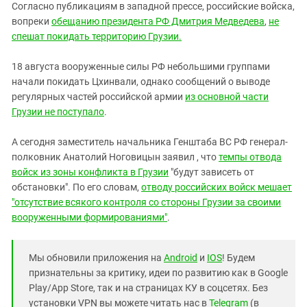
Согласно публикациям в западной прессе, российские войска,
вопреки
обещанию президента РФ Дмитрия Медведева
,
не
спешат покидать территорию Грузии.
18 августа вооруженные силы РФ небольшими группами
начали покидать Цхинвали, однако сообщений о выводе
регулярных частей российской армии
из основной части
Грузии не поступало
.
А сегодня заместитель начальника Генштаба ВС РФ генерал-
полковник Анатолий Ноговицын заявил , что
темпы отвода
войск из зоны конфликта в Грузии
"будут зависеть от
обстановки". По его словам,
отводу российских войск мешает
"отсутствие всякого контроля со стороны Грузии за своими
вооруженными формированиями"
.
Мы обновили приложения на
Android
и
IOS
! Будем
признательны за критику, идеи по развитию как в Google
Play/App Store, так и на страницах КУ в соцсетях. Без
установки VPN вы можете читать нас в
Telegram
(в