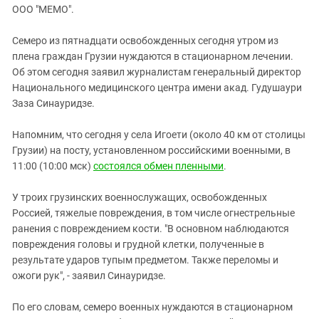
ЗАСТАВЛЯЕТ
ООО "МЕМО".
Дагестан
КАВКАЗ ЗА ПАЛЕСТИНУ
Ингушетия
ИНАКОМЫСЛИЕ В ЧЕЧНЕ
Семеро из пятнадцати освобожденных сегодня утром из
плена граждан Грузии нуждаются в стационарном лечении.
Кабардино-Балкария
ПРЕСЛЕДОВАНИЕ АКТИВИСТОВ
Об этом сегодня заявил журналистам генеральный директор
МОБИЛИЗАЦИЯ И ПРОТЕСТЫ
Калмыкия
Национального медицинского центра имени акад. Гудушаури
Карачаево-Черкесия
Заза Синауридзе.
Краснодарский край
Напомним, что сегодня у села Игоети (около 40 км от столицы
Нагорный Карабах
Грузии) на посту, установленном российскими военными, в
11:00 (10:00 мск)
состоялся обмен пленными
.
Российская Федерация
Ростовская область
У троих грузинских военнослужащих, освобожденных
Северная Осетия - Алания
Россией, тяжелые повреждения, в том числе огнестрельные
ранения с повреждением кости. "В основном наблюдаются
СКФО
повреждения головы и грудной клетки, полученные в
Ставропольский край
результате ударов тупым предметом. Также переломы и
ожоги рук", - заявил Синауридзе.
Чечня
Южная Осетия
По его словам, семеро военных нуждаются в стационарном