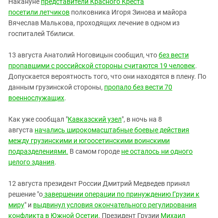
Накануне
представители Красного Креста
посетили летчиков
полковника Игоря Зинова и майора
Вячеслав Малькова, проходящих лечение в одном из
госпиталей Тбилиси.
13 августа Анатолий Ноговицын сообщил, что
без вести
пропавшими с российской стороны считаются 19 человек
.
Допускается вероятность того, что они находятся в плену. По
данным грузинской стороны,
пропало без вести 70
военнослужащих
.
Как уже сообщал "
Кавказский узел
", в ночь на 8
августа
начались широкомасштабные боевые действия
между грузинскими и югоосетинскими воинскими
подразделениями.
В самом городе
не осталось ни одного
целого здания
.
12 августа президент России Дмитрий Медведев принял
решение "о
завершении операции по принуждению Грузии к
миру
" и
выдвинул условия окончательного регулирования
конфликта в Южной Осетии
. Президент Грузии
Михаил