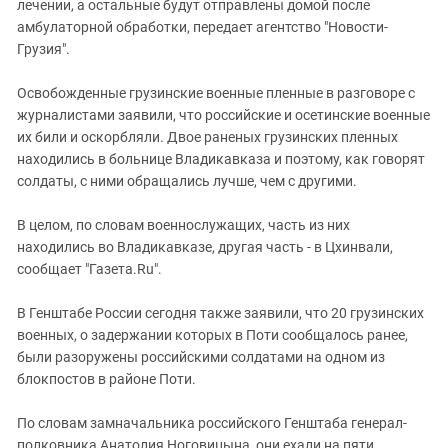
Южный Кавказ
лечении, а остальные будут отправлены домой после
амбулаторной обработки, передает агентство "Новости-
ЮФО
Грузия".
Освобожденные грузинские военные пленные в разговоре с
журналистами заявили, что российские и осетинские военные
их били и оскорбляли. Двое раненых грузинских пленных
находились в больнице Владикавказа и поэтому, как говорят
солдаты, с ними обращались лучше, чем с другими.
В целом, по словам военнослужащих, часть из них
находились во Владикавказе, другая часть - в Цхинвали,
сообщает "Газета.Ru".
В Генштабе России сегодня также заявили, что 20 грузинских
военных, о задержании которых в Поти сообщалось ранее,
были разоружены российскими солдатами на одном из
блокпостов в районе Поти.
По словам замначальника российского Генштаба генерал-
полковника Анатолия Ноговицына, они ехали на пяти